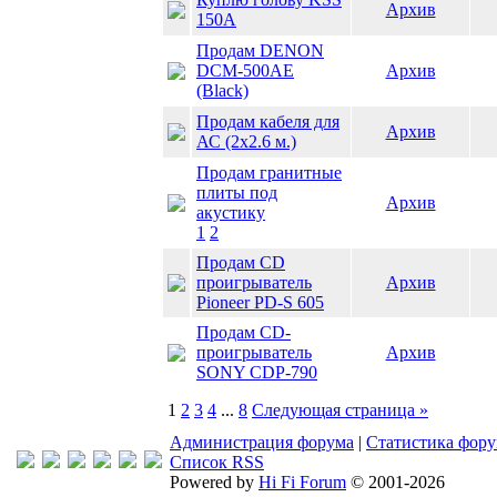
Архив
150A
Продам DENON
DCM-500AE
Архив
(Black)
Продам кабеля для
Архив
АС (2х2.6 м.)
Продам гранитные
плиты под
Архив
акустику
1
2
Продам CD
проигрыватель
Архив
Pioneer PD-S 605
Продам CD-
проигрыватель
Архив
SONY CDP-790
1
2
3
4
...
8
Следующая страница »
Администрация форума
|
Статистика фор
Список RSS
Powered by
Hi Fi Forum
© 2001-2026