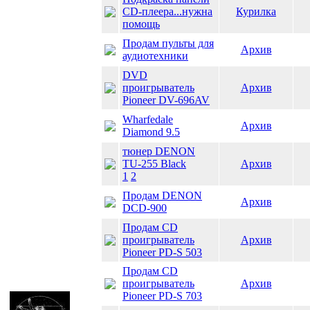
CD-плеера...нужна
Курилка
помощь
Продам пульты для
Архив
аудиотехники
DVD
проигрыватель
Архив
Pioneer DV-696AV
Wharfedale
Архив
Diamond 9.5
тюнер DENON
TU-255 Black
Архив
1
2
Продам DENON
Архив
DCD-900
Продам CD
проигрыватель
Архив
Pioneer PD-S 503
Продам CD
проигрыватель
Архив
Pioneer PD-S 703