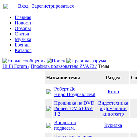
Вход
Зарегистрироваться
Главная
Новости
Обзоры
Статьи
Музыка
Бренды
Каталог
Hi-Fi Forum /
Профиль пользователя ZVA72 /
Темы
Название темы
Раздел
Со
Роберт Де
Кино
Ниро.Поздравляем!
Прошивка на DVD
Видеотехника
Pioneer DV-610AV
и Домашний
1
2
кинотеатр
Вопрос по
Курилка
подвесам.
Подкраска панели