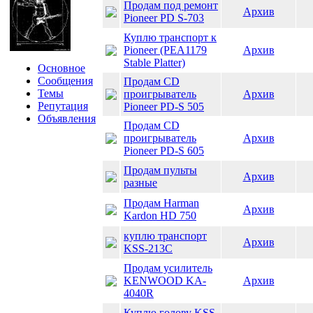
Продам под ремонт
Архив
Pioneer PD S-703
Куплю транспорт к
Pioneer (PEA1179
Архив
Stable Platter)
Основное
Сообщения
Продам CD
Темы
проигрыватель
Архив
Репутация
Pioneer PD-S 505
Объявления
Продам CD
проигрыватель
Архив
Pioneer PD-S 605
Продам пульты
Архив
разные
Продам Harman
Архив
Kardon HD 750
куплю транспорт
Архив
KSS-213C
Продам усилитель
KENWOOD KA-
Архив
4040R
Куплю голову KSS