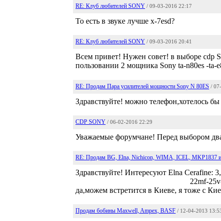
RE: Клуб любителей SONY
/ 09-03-2016 22:17
То есть в звуке лучше x-7esd?
RE: Клуб любителей SONY
/ 09-03-2016 20:41
Всем привет! Нужен совет! в выборе cdp S
пользовании 2 мощника Sony ta-n80es -ta-e
RE: Продам Пара усилителей мощности Sony N 80ES
/ 07
Здравствуйте! можно телефон,хотелось бы
CDP SONY
/ 06-02-2016 22:29
Уважаемые форумчане! Перед выбором два 
RE: Продам BG, Elna, Nichicon, WIMA, ICEL, MKP1837 и
Здравствуйте! Интересуют El
22mf-25v-2шт. 33mf-
да,можем встретится в Киеве, я тоже с Кие
Продам бобины Maxwell, Ampex, BASF
/ 12-04-2013 13:5