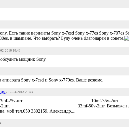
ony. Есть такие варианты Sony x-7esd Sony x-77es Sony x-707es 
80es. в шампане. Что выбрать? Буду очень благодарен в совете.
-02-2016 18:43
 обсудить мощник Sony.
аппарата Sony x-7esd и Sony x-779es. Ваше резюме.
 др.
/ 12-04-2013 20:53
na Cerafine: 3,3mf-25v-шт. 10mf-35v-2шт.
50v-2шт. Возможен ли подбор п
ва. мой тел.050 3302159. Александр....
3