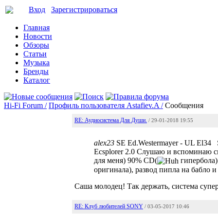
Вход
Зарегистрироваться
Главная
Новости
Обзоры
Статьи
Музыка
Бренды
Каталог
Hi-Fi Forum /
Профиль пользователя Astafiev.A /
Сообщения
RE: Аудиосистема Для Души.
/ 29-01-2018 19:55
alex23
SE Ed.Westermayer - UL El34 S
Ecsplorer 2.0 Слушаю и вспоминаю 
для меня) 90% CD(
гипербола)
оригинала), развод пипла на бабло и
Саша молодец! Так держать, система супер
RE: Клуб любителей SONY
/ 03-05-2017 10:46