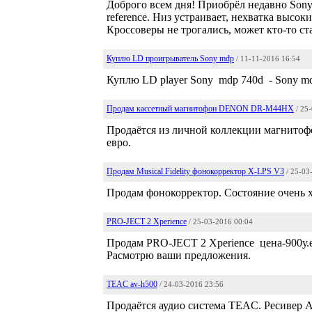
Доброго всем дня! Приобрёл недавно Sony a
reference. Низ устраивает, нехватка высок
Кроссоверы не трогались, может кто-то с
Куплю LD проигрыватель Sony mdp
/ 11-11-2016 16:54
Куплю LD player Sony mdp 740d - Sony m
Продам кассетный магнитофон DENON DR-M44HX
/ 25
Продаётся из личной коллекции магнито
евро.
Продам Musical Fidelity фонокорректор X-LPS V3
/ 25-03
Продам фонокорректор. Состояние очень х
PRO-JECT 2 Xperience
/ 25-03-2016 00:04
Продам PRO-JECT 2 Xperience цена-900у.е 
Расмотрю ваши предложения.
TEAC av-h500
/ 24-03-2016 23:56
Продаётся аудио система TEAC. Ресивер A