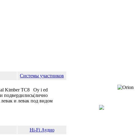
Системы участников
nal Kimber TC8 Oy i ed
ои подвердились(лично
 левак и левак под видом
Hi-Fi Аудио