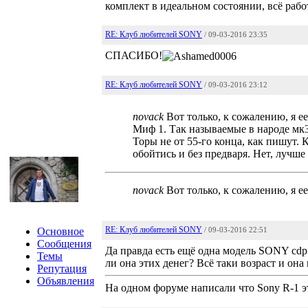
комплект в идеальном состоянии, всё рабо
RE: Клуб любителей SONY
/ 09-03-2016 23:35
СПАСИБО!
RE: Клуб любителей SONY
/ 09-03-2016 23:12
novack
Вот только, к сожалению, я ее
Миф 1. Так называемые в народе мк3
Торы не от 55-го конца, как пишут.
обойтись и без предваря. Нет, лучше
novack
Вот только, к сожалению, я ее
RE: Клуб любителей SONY
Основное
/ 09-03-2016 22:51
Сообщения
Да правда есть ещё одна модель SONY сdp 
Темы
ли она этих денег? Всё таки возраст и она
Репутация
Объявления
На одном форуме написали что Sony R-1 эт