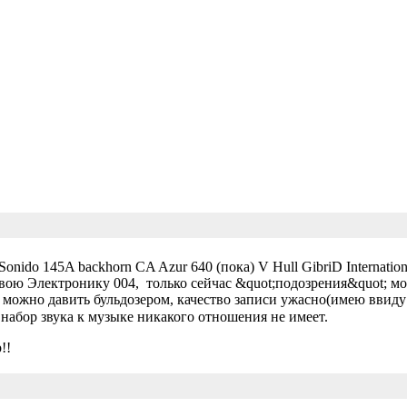
onido 145A backhorn CA Azur 640 (пока) V Hull GibriD Internatio
свою Электронику 004, только сейчас &quot;подозрения&quot; м
 можно давить бульдозером, качество записи ужасно(имею ввиду
 набор звука к музыке никакого отношения не имеет.
!!