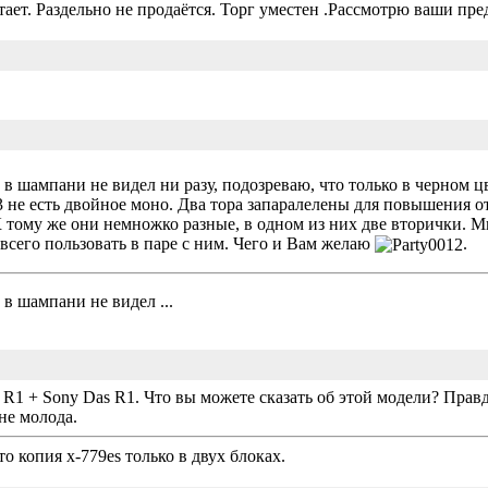
тает. Раздельно не продаётся. Торг уместен .Рассмотрю ваши пр
 в шампани не видел ни разу, подозреваю, что только в черном цв
 не есть двойное моно. Два тора запаралелены для повышения от
 К тому же они немножко разные, в одном из них две вторички. 
 всего пользовать в паре с ним. Чего и Вам желаю
.
 в шампани не видел ...
R1 + Sony Das R1. Что вы можете сказать об этой модели? Правда
 не молода.
о копия x-779es только в двух блоках.