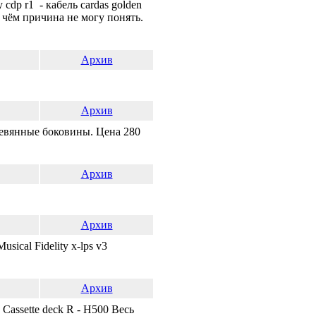
cdp r1 - кабель cardas golden
в чём причина не могу понять.
Архив
Архив
евянные боковины. Цена 280
Архив
Архив
cal Fidelity x-lps v3
Архив
assette deck R - H500 Весь