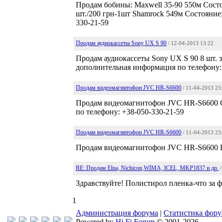
Продам бобины: Maxwell 35-90 550м Состоя
шт./200 грн-1шт Shamrock 549м Состояние
330-21-59
Продам аудиокассеты Sony UX S 90
/ 12-04-2013 13:22
Продам аудиокассеты Sony UX S 90 8 шт. за
дополнительная информация по телефону: 
Продам видеомагнитофон JVC HR-S6600
/ 11-04-2013 23
Продам видеомагнитофон JVC HR-S6600 Со
по телефону: +38-050-330-21-59
Продам видеомагнитофон JVC HR-S6600
/ 11-04-2013 23
Продам видеомагнитофон JVC HR-S6600 Вс
RE: Продам Elna, Nichicon,WIMA, ICEL, MKP1837 и др.
Здравствуйте! Полистирол пленка-что за 
1
Администрация форума
|
Статистика фор
Powered by
Hi Fi Forum
© 2001-2026