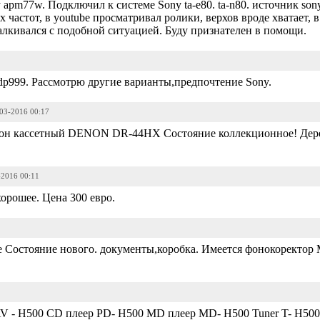
pm77w. Подключил к системе Sony ta-e80. ta-n80. источник sony 
их частот, в youtube просматривал ролики, верхов вроде хватает, 
талкивался с подобной ситуацией. Буду признателен в помощи.
dp999. Рассмотрю другие варианты,предпочтение Sony.
-03-2016 00:17
фон кассетный DENON DR-44HX Состояние коллекционное! Дер
-2016 00:11
орошее. Цена 300 евро.
Состояние нового. документы,коробка. Имеется фонокоректор Musi
V - H500 CD плеер PD- H500 MD плеер MD- H500 Tuner T- H500 C