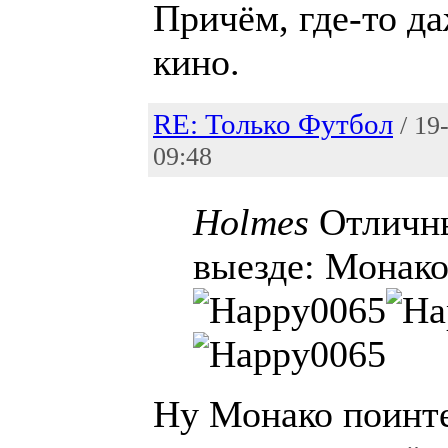
Причём, где-то да
кино.
RE: Только Футбол
/ 19
09:48
Holmes
Отличны
выезде: Монак
Ну Монако поинт