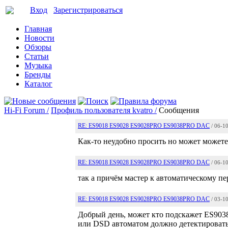
Вход
Зарегистрироваться
Главная
Новости
Обзоры
Статьи
Музыка
Бренды
Каталог
Hi-Fi Forum /
Профиль пользователя kvatro /
Сообщения
RE: ES9018 ES9028 ES9028PRO ES9038PRO DAC
/ 06-1
Как-то неудобно просить но может можете
RE: ES9018 ES9028 ES9028PRO ES9038PRO DAC
/ 06-1
так а причём мастер к автоматическому 
RE: ES9018 ES9028 ES9028PRO ES9038PRO DAC
/ 03-1
Добрый день, может кто подскажет ES9038
или DSD автоматом должно детектировать