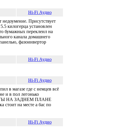
Hi-Fi Аудио
т недоумение. Присутствует
т 5.5 килогерца установлен
то бумажных переклеил на
ального канала домашнего
 панелью, фазоинвертор
Hi-Fi Аудио
Hi-Fi Аудио
ил в магазе где с немцев всё
не и в пол легонько
УМЕНТЫ НА ЗАДНЕМ ПЛАНЕ
стоит на месте а бас по
Hi-Fi Аудио