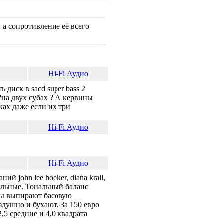
 а сопротивление её всего
Hi-Fi Аудио
 диск в sacd super bass 2
?на двух субах ? А кервины
ках даже если их три
Hi-Fi Аудио
Hi-Fi Аудио
 john lee hooker, diana krall,
альные. Тональный баланс
тры выпирают басовую
душно и бухают. За 150 евро
5 средние и 4,0 квадрата