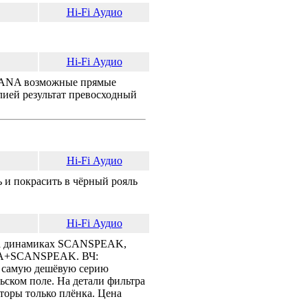
Hi-Fi Аудио
Hi-Fi Аудио
RVANA возможные прямые
илией результат превосходный
Hi-Fi Аудио
ь и покрасить в чёрный рояль
Hi-Fi Аудио
и на динамиках SCANSPEAK,
EGA+SCANSPEAK. ВЧ:
ь самую дешёвую серию
ьском поле. На детали фильтра
аторы только плёнка. Цена