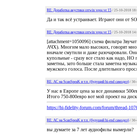
RE: Доработка акустики cerwin vega ve 15
/ 25-10-2018 18
Да и так всё устраивает. Играют они от 
RE: Доработка акустики cerwin vega ve 15
/ 25-10-2018 14
[attachment=1050096] схема фильтра Звуча
АЧХ). Многим мало высоких, говорят мног
вначале смутили и даже разочаровали. Они
купольные - сразу все стало как надо, НО
заметны, зато больше стала заметна музык
мужского голоса. После длительного прос
RE: АС на ScanSpeaK и т.п. (будущий hi-end самодел)
/ 30
У нас в Европе цена за все динамики 500е
Итого 750-800евро вот мой проект на диск
https://hi-fidelity-forum.com/forum/thread-
RE: АС на ScanSpeaK и т.п. (будущий hi-end самодел)
/ 30
вы думаете за 7 лет аудиофилы вымерли?