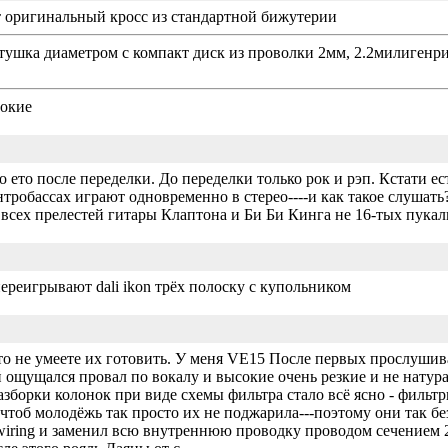
от оригинальный кросс из стандартной бижутерии
атушка диаметром с компакт диск из проволки 2мм, 2.2милигенри
сокие
 ето после переделки. До переделки только рок и рэп. Кстати есть
нтробассах играют одновременно в стерео----и как такое слушать
всех прелестей гитары Клаптона и Би Би Кинга не 16-тых пукал
переигрывают dali ikon трёх полоску с купольником
 не умеете их готовить. У меня VE15 После первых прослушиваний
 ощущался провал по вокалу и высокие очень резкие и не натур
разборки колонок при виде схемы фильтра стало всё ясно - филь
тоб молодёжь так просто их не поджарила---поэтому они так без
wiring и заменил всю внутреннюю проводку проводом сечением 2,