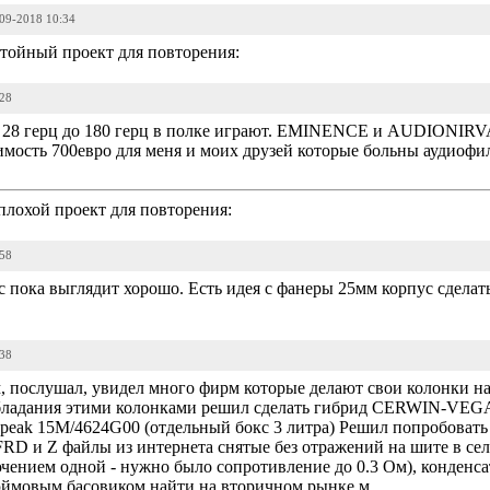
-09-2018 10:34
тойный проект для повторения:
:28
т 28 герц до 180 герц в полке играют. EMINENCE и AUDIONI
оимость 700евро для меня и моих друзей которые больны аудиоф
плохой проект для повторения:
:58
с пока выглядит хорошо. Есть идея с фанеры 25мм корпус сделат
:38
ам, послушал, увидел много фирм которые делают свои колонк
 обладания этими колонками решил сделать гибрид CERWIN-V
nSpeak 15M/4624G00 (отдельный бокс 3 литра) Решил попробоват
FRD и Z файлы из интернета снятые без отражений на шите в сел
ючением одной - нужно было сопротивление до 0.3 Ом), конденс
юймовым басовиком найти на вторичном рынке м...