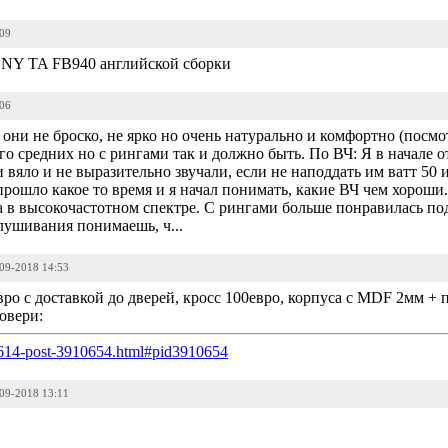
:09
SONY TA FB940 английской сборки
:06
т они не броско, не ярко но очень натурально и комфортно (посм
о средних но с рингами так и должно быть. По ВЧ: Я в начале о
 вяло и не выразительно звучали, если не наподдать им ватт 50 
 прошло какое то время и я начал понимать, какие ВЧ чем хорош
а в высокочастотном спектре. С рингами больше понравилась под
лушивания понимаешь, ч...
-09-2018 14:53
вро с доставкой до дверей, кросс 100евро, корпуса с MDF 2мм + 
овери:
107614-post-3910654.html#pid3910654
-09-2018 13:11