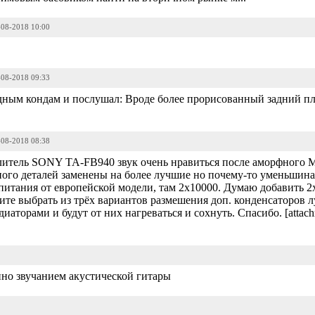
-08-2018 10:00
-08-2018 09:33
дным кондам и послушал: Вроде более прорисованный задний пла
-08-2018 08:38
силитель SONY TA-FB940 звук очень нравиться после аморфно
ого деталей заменены на более лучшие но почему-то уменьшина
питания от европейской модели, там 2х10000. Думаю добавить 2х
гите выбрать из трёх вариантов размешения доп. конденсаторов 
диаторами и будут от них нагреваться и сохнуть. Спасибо. [attac
нно звучанием акустической гитары