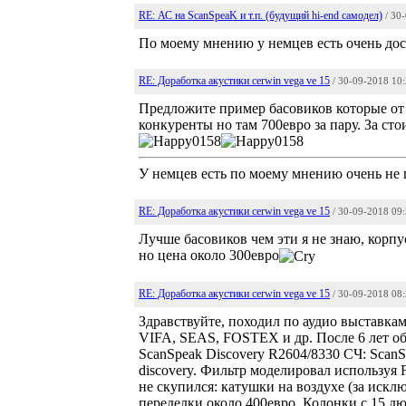
RE: АС на ScanSpeaK и т.п. (будущий hi-end самодел)
/ 30
По моему мнению у немцев есть очень дос
RE: Доработка акустики cerwin vega ve 15
/ 30-09-2018 10
Предложите пример басовиков которые о
конкуренты но там 700евро за пару. За ст
У немцев есть по моему мнению очень не 
RE: Доработка акустики cerwin vega ve 15
/ 30-09-2018 09
Лучше басовиков чем эти я не знаю, корпу
но цена около 300евро
RE: Доработка акустики cerwin vega ve 15
/ 30-09-2018 08
Здравствуйте, походил по аудио выставк
VIFA, SEAS, FOSTEX и др. После 6 лет
ScanSpeak Discovery R2604/8330 СЧ: Sca
discovery. Фильтр моделировал используя 
не скупился: катушки на воздухе (за искл
переделки около 400евро. Колонки с 15 д