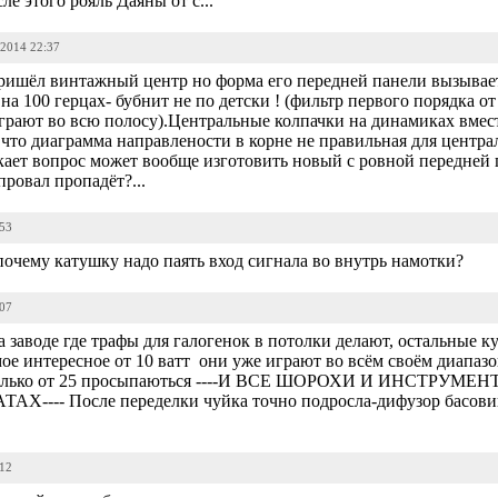
е этого рояль Даяны от с...
-2014 22:37
ришёл винтажный центр но форма его передней панели вызывае
на 100 герцах- бубнит не по детски ! (фильтр первого порядка о
грают во всю полосу).Центральные колпачки на динамиках вмес
что диаграмма направлености в корне не правильная для центр
икает вопрос может вообще изготовить новый с ровной передней
ровал пропадёт?...
:53
очему катушку надо паять вход сигнала во внутрь намотки?
:07
аводе где трафы для галогенок в потолки делают, остальные куп
ое интересное от 10 ватт они уже играют во всём своём диапазо
ии только от 25 просыпаються ----И ВСЕ ШОРОХИ И ИНСТР
- После переделки чуйка точно подросла-дифузор басовика 
:12