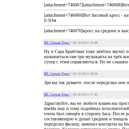
[attachment=746067][attachment=746068]В
[attachment=746069]Вот басовый кросс - к
0.5Ом
[attachment=746070]кросс на средние и вы
RE: Cerwin-Vega !
/ 26-10-2015 22:48
Ну и Сара Брайтман тоже зачётно звучит но
называеться-там три музыканта на трёх ко
супер с этим справляються. Ну не слышно 
RE: Cerwin-Vega !
/ 26-10-2015 20:59
Зря вы так думаете -после переделки они 
RE: Cerwin-Vega !
/ 26-10-2015 17:45
Здраствуйте, вы не любите кошек-вы просто
imelda may и тому подобных исполнителей
очень был смещён в сторону баса. После 
составляющую и душат средник и пищаль ч
переделал фильтр, заменил контакты на bi