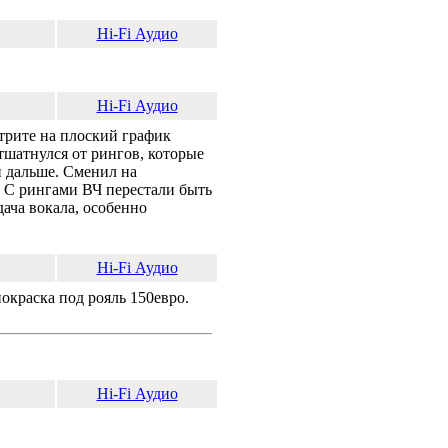
Hi-Fi Аудио
Hi-Fi Аудио
отрите на плоский график
тшатнулся от рингов, которые
и дальше. Сменил на
и. С рингами ВЧ перестали быть
ача вокала, особенно
Hi-Fi Аудио
покраска под рояль 150евро.
Hi-Fi Аудио