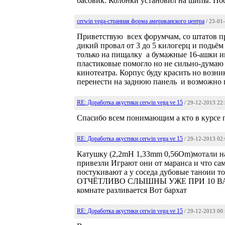
басовик. Колонки установил на шипы. Посл
cerwin vega-странная форма американского центра
/ 23-01
Приветствую всех форумчам, со штатов п
дикий провал от 3 до 5 килогерц и подьём 
только на пищалку а бумажные 16-ашки и
пластиковые помогло но не сильно-думаю 
кинотеатра. Корпус буду красить но возн
перенести на заднюю панель и возможно п
RE: Доработка акустики cerwin vega ve 15
/ 29-12-2013 22
Спасибо всем понимающим а кто в курсе п
RE: Доработка акустики cerwin vega ve 15
/ 29-12-2013 02
Катушку (2,2mH 1,33mm 0,56Om)мотали на з
привезли Играют они от маранса и что сам
постукивают а у соседа дубовые тано
ОТЧЁТЛИВО СЛЫШНЫ УЖЕ ПРИ 10 ВАТАХ---
комнате разливается Вот бархат
RE: Доработка акустики cerwin vega ve 15
/ 29-12-2013 00