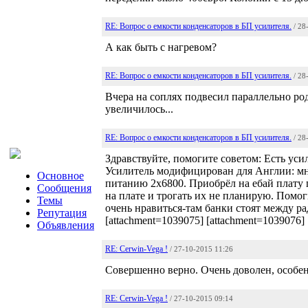
RE: Вопрос о емкости конденсаторов в БП усилителя.
/ 28
А как быть с нагревом?
RE: Вопрос о емкости конденсаторов в БП усилителя.
/ 28
Вчера на соплях подвесил параллельно ро
увеличилось...
RE: Вопрос о емкости конденсаторов в БП усилителя.
/ 28
Здравствуйте, помогите советом: Есть у
Усилитель модифицирован для Англии: мн
Основное
питанию 2х6800. Приобрёл на ебай плату 
Сообщения
на плате и трогать их не планирую. Помо
Темы
очень нравиться-там банки стоят между ра
Репутация
[attachment=1039075] [attachment=1039076]
Объявления
RE: Cerwin-Vega !
/ 27-10-2015 11:26
Совершенно верно. Очень доволен, особе
RE: Cerwin-Vega !
/ 27-10-2015 09:14