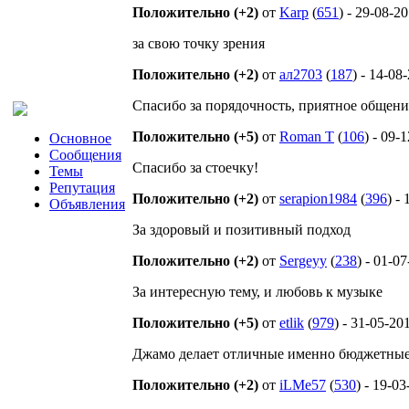
Положительно (+2)
от
Karp
(
651
) - 29-08-2
за свою точку зрения
Положительно (+2)
от
ал2703
(
187
) - 14-08
Спасибо за порядочность, приятное общен
Положительно (+5)
от
Roman T
(
106
) - 09-
Основное
Сообщения
Спасибо за стоечку!
Темы
Репутация
Положительно (+2)
от
serapion1984
(
396
) -
Объявления
За здоровый и позитивный подход
Положительно (+2)
от
Sergeyy
(
238
) - 01-0
За интересную тему, и любовь к музыке
Положительно (+5)
от
etlik
(
979
) - 31-05-20
Джамо делает отличные именно бюджетные к
Положительно (+2)
от
iLMe57
(
530
) - 19-0