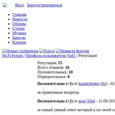
Вход
Зарегистрироваться
Главная
Новости
Обзоры
Статьи
Музыка
Бренды
Каталог
Hi-Fi Forum /
Профиль пользователя Vad1 /
Репутация
Репутация:
25
Всего отзывов:
10
Положительных:
10
Отрицательных:
0
Положительно (+2)
от
kuznichenko
(
92
) - 0
за правильные вопросы
Положительно (+2)
от
gost
(
104
) - 11-09-20
за самый умный ответ который я на своей 