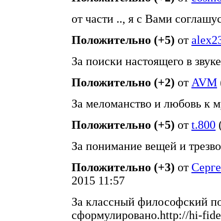
от части .., я с Вами соглашу
Положительно (+5)
от
alex2
За поиски настоящего в звук
Положительно (+2)
от
AVM
За меломанство и любовь к 
Положительно (+5)
от
t.800
За понимание вещей и трезво
Положительно (+3)
от
Серге
2015 11:57
За классный философский по
сформулировано.http://hi-fide