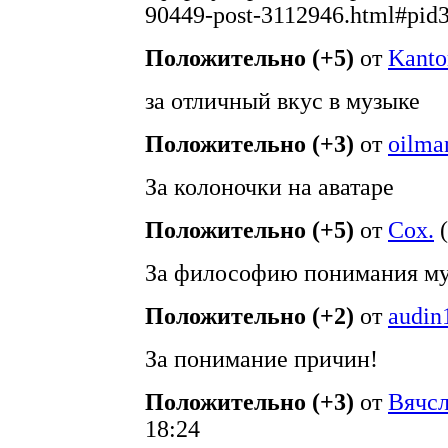
90449-post-3112946.html#pid
Положительно (+5)
от
Kanto
за отличный вкус в музыке
Положительно (+3)
от
oilma
За колоночки на аватаре
Положительно (+5)
от
Cox.
(
За философию понимания му
Положительно (+2)
от
audin
За понимание причин!
Положительно (+3)
от
Вячс
18:24