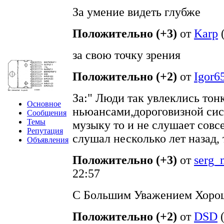
За умение видеть глубже
Положительно (+3)
от
Karp
за свою точку зрения
Положительно (+2)
от
Igor6
За:" Люди так увлеклись то
Основное
ньюансами,дороговизной сист
Сообщения
Темы
музыку то и не слушает совс
Репутация
слушал несколько лет назад, т
Объявления
Положительно (+3)
от
serg_
22:57
С Большим Уважением Хоро
Положительно (+2)
от
DSD