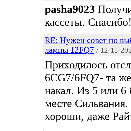
pasha9023
Получи
кассеты. Спасибо
RE: Нужен совет по вы
лампы 12FQ7
/ 12-11-20
Приходилось отс
6CG7/6FQ7- та же
накал. Из 5 или 6
месте Сильвания.
хороши, даже Рай
1