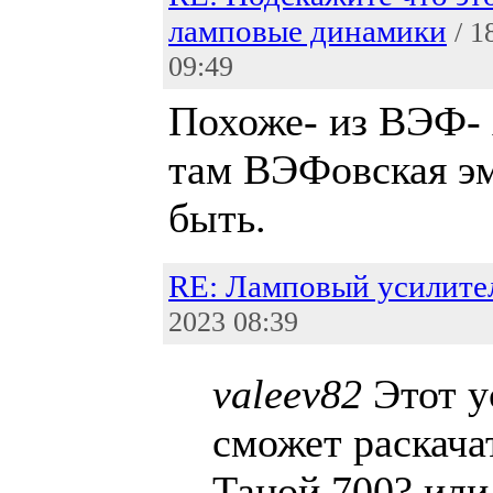
ламповые динамики
/ 1
09:49
Похоже- из ВЭФ- 
там ВЭФовская э
быть.
RE: Ламповый усилите
2023 08:39
valeev82
Этот у
сможет раскача
Таной 700? или