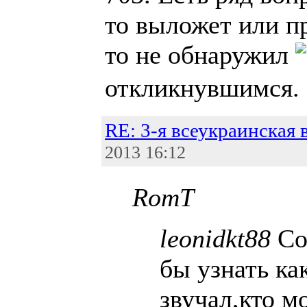
то выложет или пр
то не обнаружил
откликнувшимся.
RE: 3-я всеукраинская 
2013 16:12
RomT
leonidkt88
Со
бы узнать ка
звучал,кто м