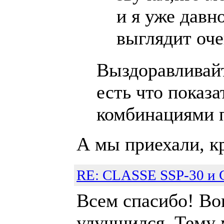
и я уже давн
выглядит оч
Выздоравливайт
есть что показат
комбинациями п
А мы приехали, к
RE: CLASSE SSP-30 и C
Всем спасибо! Во
улучшился. Тему 