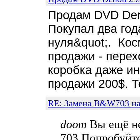
Продам DVD Den
Покупал два год
нуля&quot;. Кос
продажи - перех
коробка даже ин
продажи 200$. Т
RE: Замена B&W703 на
doom
Вы ещё не
703.Попробуйт