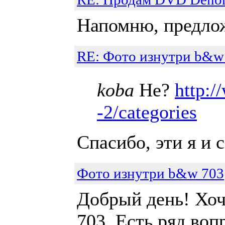
Напомню, предлож
RE: Фото изнутри b&w
koba
Не?
http:/
-2/categories
Спасибо, эти я и 
Фото изнутри b&w 703
Добрый день! Хо
703. Есть ряд воп