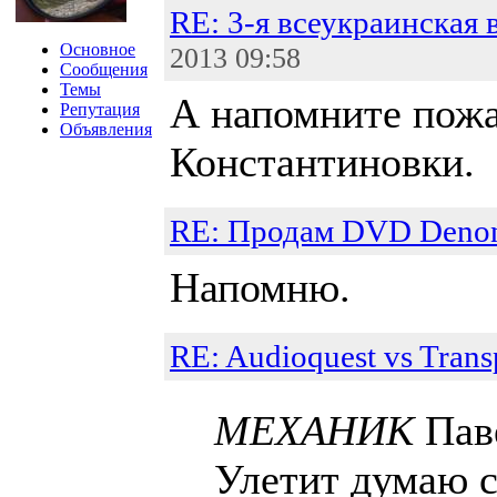
RE: 3-я всеукраинская 
Основное
2013 09:58
Сообщения
Темы
А напомните пожа
Репутация
Объявления
Константиновки.
RE: Продам DVD Denon 
Напомню.
RE: Audioquest vs Trans
МЕХАНИК
Паве
Улетит думаю с