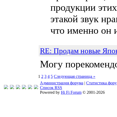
продукции этих
этакой звук нра
что именно он и
RE: Продам новые Япо
Могу порекомендо
1
2
3
4
5
Следующая страница »
Администрация форума
|
Статистика фор
Список RSS
Powered by
Hi Fi Forum
© 2001-2026