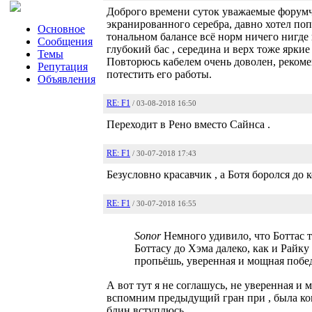
Доброго времени суток уважаемые форумча
экранированного серебра, давно хотел по
Основное
тональном балансе всё норм ничего нигде
Сообщения
глубокий бас , середина и верх тоже ярки
Темы
Повторюсь кабелем очень доволен, рекоме
Репутация
потестить его работы.
Объявления
RE: F1
/ 03-08-2018 16:50
Переходит в Рено вместо Сайнса .
RE: F1
/ 30-07-2018 17:43
Безусловно красавчик , а Ботя боролся до 
RE: F1
/ 30-07-2018 16:55
Sonor
Немного удивило, что Боттас т
Боттасу до Хэма далеко, как и Райку 
пропьёшь, уверенная и мощная побе
А вот тут я не соглашусь, не уверенная и 
вспомним предыдущий гран при , была ком
блин вступлюсь...