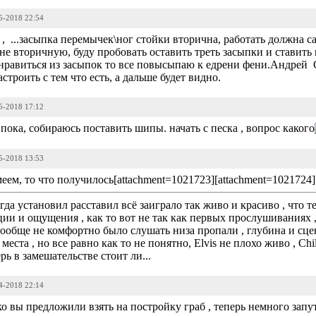
05-2018 22:54
, ...засыпка перемычек\ног стойки вторична, работать должна сам
 не вторичную, буду пробовать оставить треть засыпки и ставить
онравиться из засыпок то все повысыпаю к едрени фени.Андрей 
строить с тем что есть, а дальше будет видно.
05-2018 17:12
 пока, собираюсь поставить шипы. начать с песка , вопрос какого
05-2018 13:53
ем, то что получилось[attachment=1021723][attachment=1021724]
огда установил расставил всё заиграло так живо и красиво , что 
и и ощущения , как то вот не так как первых прослушиваниях ,
ообще не комфортно было слушать низа пропали , глубина и сцен
еста , но все равно как то не понятно, Elvis не плохо живо , Chill
рь в замешательстве стоит ли...
04-2018 22:14
ко вы предложили взять на постройку граб , теперь немного запу