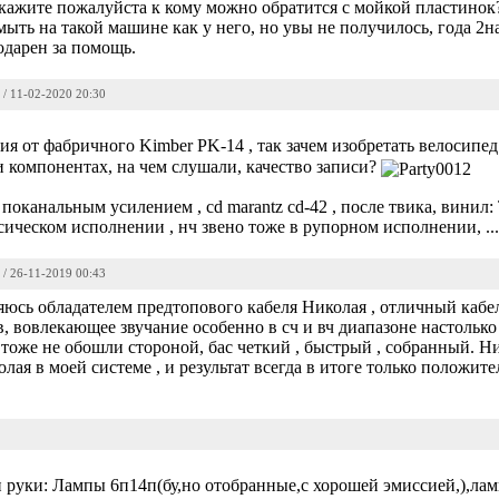
кажите пожалуйста к кому можно обратится с мойкой пластино
мыть на такой машине как у него, но увы не получилось, года 2н
одарен за помощь.
/ 11-02-2020 20:30
я от фабричного Kimber PK-14 , так зачем изобретать велосипед 
и компонентах, на чем слушали, качество записи?
поканальным усилением , cd marantz cd-42 , после твика, винил: 
сическом исполнении , нч звено тоже в рупорном исполнении, ...
/ 26-11-2019 00:43
юсь обладателем предтопового кабеля Николая , отличный кабе
в, вовлекающее звучание особенно в сч и вч диапазоне настольк
 тоже не обошли стороной, бас четкий , быстрый , собранный. Н
колая в моей системе , и результат всегда в итоге только положи
 руки: Лампы 6п14п(бу,но отобранные,с хорошей эмиссией,),лам