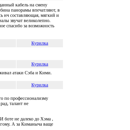
данный кабель на смену
убина панорамы впечатляют, в
сь нч составляющая, мягкий и
иалы звучат великолепно.
ное спасибо за возможность
Курилка
Курилка
ерживал атаки Сэба и Кими.
Курилка
что по профессионализму
рад, талант не
И боте не далеко до Хэма ,
угому. А за Киманыча ваще