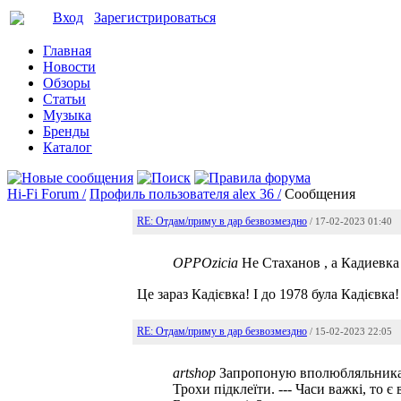
Вход
Зарегистрироваться
Главная
Новости
Обзоры
Статьи
Музыка
Бренды
Каталог
Hi-Fi Forum /
Профиль пользователя alex 36 /
Сообщения
RE: Отдам/приму в дар безвозмездно
/ 17-02-2023 01:40
OPPOzicia
Не Стаханов , а Кадиевка
Це зараз Кадієвка! І до 1978 була Кадієвка
RE: Отдам/приму в дар безвозмездно
/ 15-02-2023 22:05
artshop
Запропоную вполюбляльникам в
Трохи підклеїти. --- Часи важкі, то