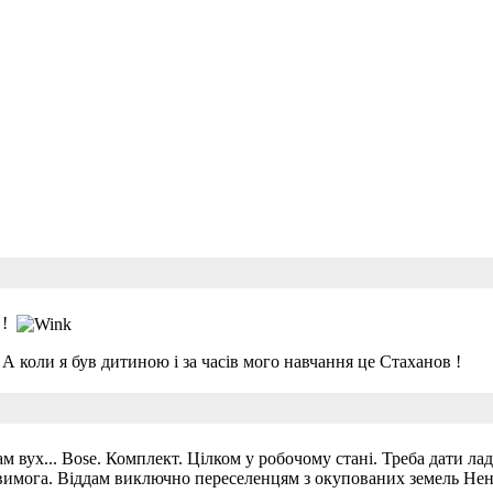
 !
! А коли я був дитиною і за часів мого навчання це Стаханов !
ух... Bose. Комплект. Цілком у робочому стані. Треба дати ла
 є вимога. Віддам виключно переселенцям з окупованих земель Нень