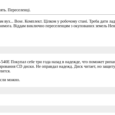
ять. Переселенцi.
ух... Bose. Комплект. Цілком у робочому стані. Треба дати ла
 є вимога. Віддам виключно переселенцям з окупованих земель Нень
E Покупал себе три года назад в надежде, что поможет рипану
рования CD диски. Не оправдал надежд. Диск читает, но защиту
лится.
если можно.