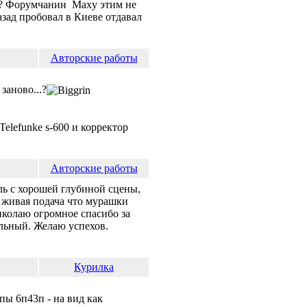
к? Форумчанин Maxy этим не
азад пробовал в Киеве отдавал
Авторские работы
заново...?
Telefunke s-600 и корректор
Авторские работы
ль с хорошей глубиной сцены,
о живая подача что мурашки
иколаю огромное спасибо за
тельный. Желаю успехов.
Курилка
пы 6п43п - на вид как