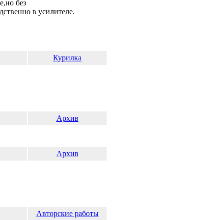
е,но без
дственно в усилителе.
Курилка
Архив
Архив
Авторские работы