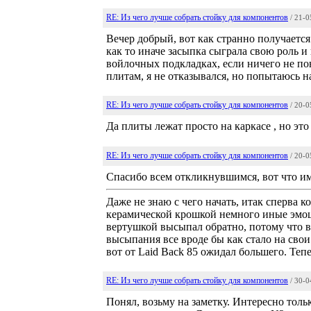
RE: Из чего лучше собрать стойку для компонентов
/ 21-
Вечер добрый, вот как странно получается 
как то иначе засыпка сыграла свою роль и
войлочных подкладках, если ничего не п
плитам, я не отказывался, но попытаюсь на
RE: Из чего лучше собрать стойку для компонентов
/ 20-
Да плиты лежат просто на каркасе , но это
RE: Из чего лучше собрать стойку для компонентов
/ 20-
Спасибо всем откликнувшимся, вот что име
Даже не знаю с чего начать, итак сперва к
керамической крошкой немного иные эмоци
вертушкой высыпал обратно, потому что в
высыпания все вроде бы как стало на свои м
вот от Laid Back 85 ожидал большего. Тепе
RE: Из чего лучше собрать стойку для компонентов
/ 30-
Понял, возьму на заметку. Интересно толь