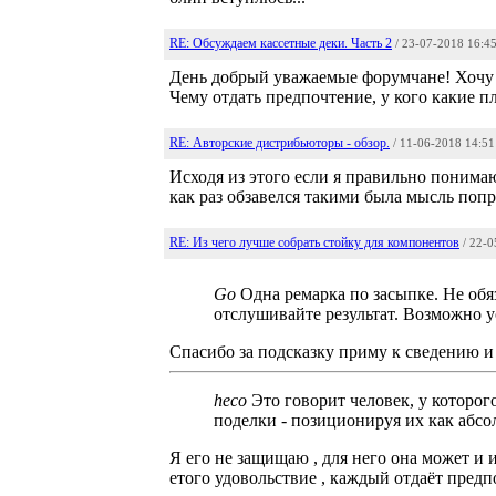
RE: Обсуждаем кассетные деки. Часть 2
/ 23-07-2018 16:4
День добрый уважаемые форумчане! Хочу по
Чему отдать предпочтение, у кого какие 
RE: Авторские дистрибьюторы - обзор.
/ 11-06-2018 14:51
Исходя из этого если я правильно понима
как раз обзавелся такими была мысль попр
RE: Из чего лучше собрать стойку для компонентов
/ 22-
Go
Одна ремарка по засыпке. Не обя
отслушивайте результат. Возможно у
Спасибо за подсказку приму к сведению и
heco
Это говорит человек, у которого
поделки - позиционируя их как абсо
Я его не защищаю , для него она может и 
етого удовольствие , каждый отдаёт предпо