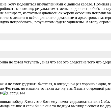
не, хочу поделиться впечатлениями о данном кабеле. Поменял 
пробовать моножилу, результатом замены оч доволен, объём и гл
 не выпирает, частотный диапазон оч хорош особенно понравила
е ничего лишнего всё оч детально, джазовые и аркестровые матер
ндую попробовать , результатом будете удивлены. Автору огром
конца не хотел уступать , зная что все это следствие того что сд
ак и не смог удержать Феттеля, в очередной раз хорошо видно, 
до Феттеля, но машина то такая же, ну а за Хэма в очередной раз 
да
мощная победа Хэма , это Ботя ему помог сдерживать атаки Сэба. 
анда свыше и если бы не она то подиум выглядел совсем по др