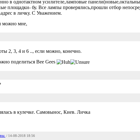
енно в однотактном усилителе,ламповые панели(новые,октальны
ные площадки- бу. Все лампы проверялись,прошли отбор непосре
адрес в личку. С Уважением.
и можно мне,
 2, 3, 4 и 6 .., если можно, конечно.
ожно поделиться Bee Gees
?
ялась в кулечке. Самовынос, Киев. Личка
вы.
/ 14-08-2018 18:56