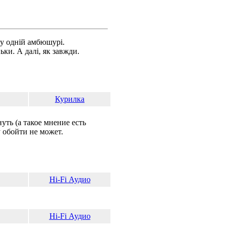
ду одній амбюшурі.
ки. А далі, як завжди.
Курилка
ть (а такое мнение есть
 обойти не может.
Hi-Fi Аудио
Hi-Fi Аудио