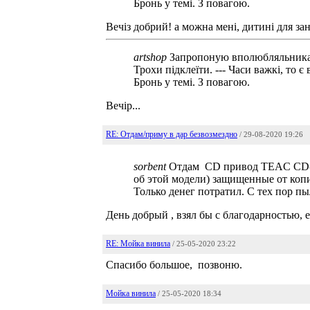
Бронь у темі. З повагою.
Вечiз добрий! а можна менi, дитинi для зан
artshop
Запропоную вполюбляльникам в
Трохи підклеїти. --- Часи важкі, то
Бронь у темі. З повагою.
Вечiр...
RE: Отдам/приму в дар безвозмездно
/ 29-08-2020 19:26
sorbent
Отдам CD привод TEAC CD-540
об этой модели) защищенные от копи
Только денег потратил. С тех пор пы
День добрый , взял бы с благодарностью, 
RE: Мойка винила
/ 25-05-2020 23:22
Спасибо большое, позвоню.
Мойка винила
/ 25-05-2020 18:34