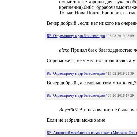
новые,так же хороши для звука,особ
крепления),6н8с- бу,рабочая,монтаж
Только Нова Пошта.Броневик в теме,
Вечер добрый , если нет никого на очеред
RE: Отдам/приму в дар безвозмездно
/ 07-08-2019 23:09
alexo
Принял бы с благодарностью лоты
Сори может я не у местно спрашиваю, а м
RE: Отдам/приму в дар безвозмездно
/ 15-02-2019 21:39
Вечер добрый , а самовывозом можно ещё
RE: Отдам/приму в дар безвозмездно
/ 08-10-2018 17:29
Bayer007
В пользовании не была, вал
Если не забрали можно мне
RE: Авторский межблочник из моножилы Museatex. Отзы