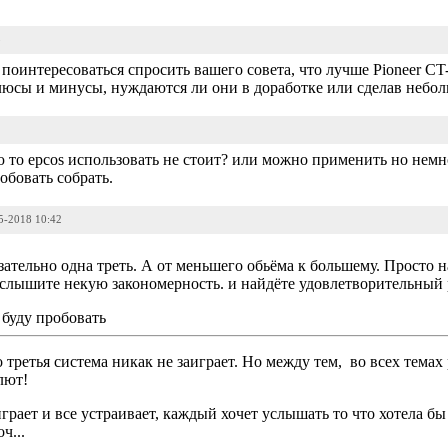
5
интересоваться спросить вашего совета, что лучше Pioneer CT-6
плюсы и минусы, нуждаются ли они в доработке или сделав небо
ю то epcos использовать не стоит? или можно применить но нем
обовать собрать.
05-2018 10:42
зательно одна треть. А от меньшего обьёма к большему. Просто 
слышите некую закономерность. и найдёте удовлетворительный р
 буду пробовать
 третья система никак не заиграет. Но между тем, во всех темах
лют!
играет и все устраивает, каждый хочет услышать то что хотела б
ч...