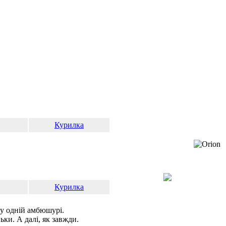
Курилка
Курилка
ду одній амбюшурі.
ки. А далі, як завжди.