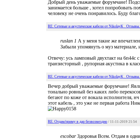
Добрый день уважаемые форумчане! Подс
занимается больше , хотел попробовать по
человеку не очень понравилось. Буду благ
RE: Сетевые и акустические кабели от NikolayK . Отзывы.
ruslan 1
А у меня такие же впечатлени
Забыли упомянуть о муз материале, 
Отвечу: усь ламповый двухтакт на 6п44с с 
транзисторный , рупорная акустика в клас
RE: Сетевые и акустические кабели от NikolayK . Отзывы.
Вечер добрый уважаемые форумчане! Явля
тонально ровный без каких либо перекосо
бегают по коже от вокала исполнителя, нч
этот кабель , это уже не первая работа Ни
RE: Отдам/приму в дар безвозмездно
/ 11-11-2019 21:54
escobar
Здоровья Всем. Отдам в одни