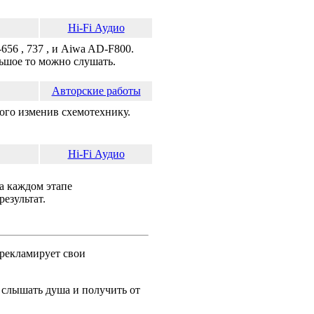
Hi-Fi Аудио
56 , 737 , и Aiwa AD-F800.
льшое то можно слушать.
Авторские работы
ного изменив схемотехнику.
Hi-Fi Аудио
на каждом этапе
езультат.
 рекламирует свои
ы слышать душа и получить от