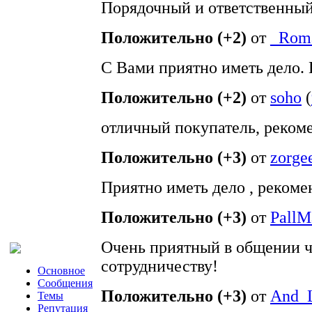
Порядочный и ответственный
Положительно (+2)
от
_Rom
С Вами приятно иметь дело.
Положительно (+2)
от
soho
(
отличный покупатель, реком
Положительно (+3)
от
zorge
Приятно иметь дело , рекоме
Положительно (+3)
от
PallM
Очень приятный в общении ч
сотрудничеству!
Основное
Сообщения
Положительно (+3)
от
And_
Темы
Репутация