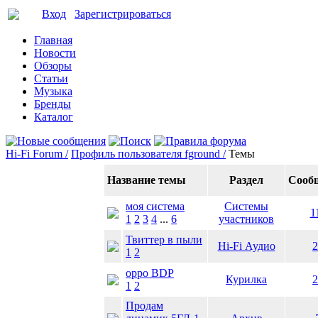
Вход
Зарегистрироваться
Главная
Новости
Обзоры
Статьи
Музыка
Бренды
Каталог
Hi-Fi Forum /
Профиль пользователя fground /
Темы
Название темы
Раздел
Сооб
моя система
Системы
1
1
2
3
4
...
6
участников
Твиттер в пыли
Hi-Fi Аудио
2
1
2
oppo BDP
Курилка
2
1
2
Продам