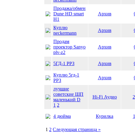
Продажа/обмен
Dune HD smart
Архив
H1
Куплю
Архив
neckermann
Продам
проектор Sanyo
Архив
plv-z2
5ГД-1 РРЗ
Архив
Куплю 5гд-1
Архив
РРЗ
лучшие
советские ШП
Hi-Fi Аудио
2
маленький D
1
2
4 дюйма
Курилка
1
1
2
Следующая страница »