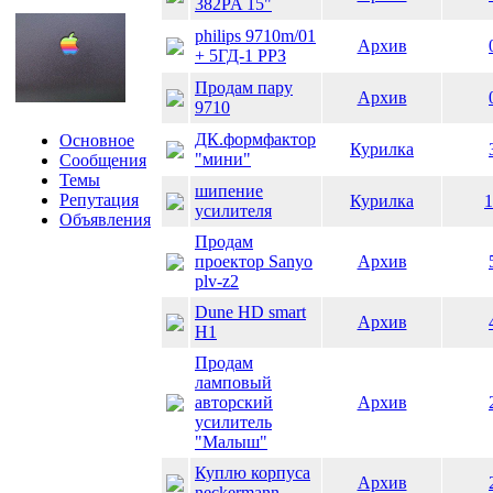
382PA 15"
philips 9710m/01
Архив
+ 5ГД-1 РРЗ
Продам пару
Архив
9710
ДК.формфактор
Основное
Курилка
"мини"
Сообщения
Темы
шипение
Репутация
Курилка
1
усилителя
Объявления
Продам
проектор Sanyo
Архив
plv-z2
Dune HD smart
Архив
H1
Продам
ламповый
авторский
Архив
усилитель
"Малыш"
Куплю корпуса
Архив
neckermann