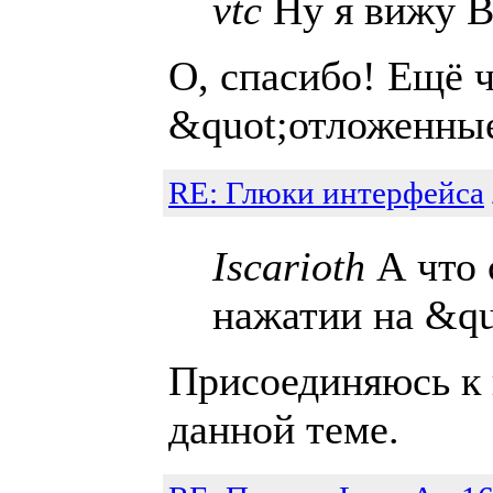
vtc
Ну я вижу В
О, спасибо! Ещё ч
&quot;отложенны
RE: Глюки интерфейса
Iscarioth
А что 
нажатии на &qu
Присоединяюсь к 
данной теме.