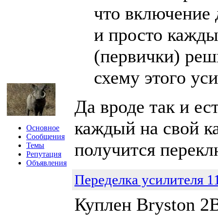
что включение 
и просто кажды
(первички) реши
схему этого ус
Да вроде так и ес
каждый на свой ка
Основное
Сообщения
получится перекл
Темы
Репутация
Объявления
Переделка усилителя 1
Куплен Bryston 2