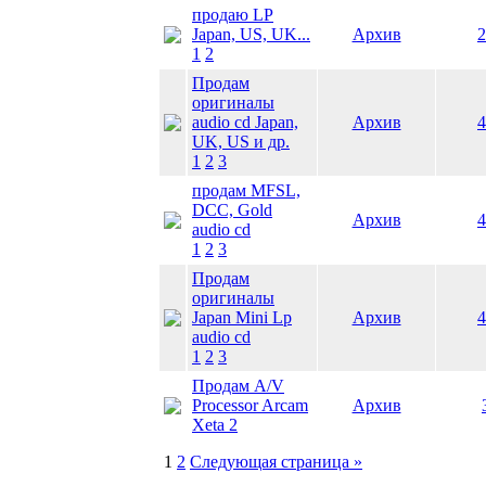
продаю LP
Japan, US, UK...
Архив
2
1
2
Продам
оригиналы
audio cd Japan,
Архив
4
UK, US и др.
1
2
3
продам MFSL,
DCC, Gold
Архив
4
audio cd
1
2
3
Продам
оригиналы
Japan Mini Lp
Архив
4
audio cd
1
2
3
Продам A/V
Processor Arcam
Архив
Xeta 2
1
2
Следующая страница »