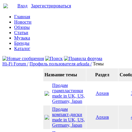
Вход
Зарегистрироваться
Главная
Новости
Обзоры
Статьи
Музыка
Бренды
Каталог
Hi-Fi Forum /
Профиль пользователя arkuda /
Темы
Название темы
Раздел
Сооб
Продам
грампластинки
Архив
made in UK, US,
Germany, Japan
Продам
компакт-диски
Архив
made in UK, US,
Germany, Japan