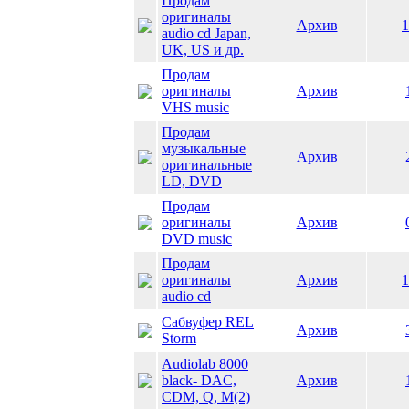
Продам
оригиналы
Архив
1
audio cd Japan,
UK, US и др.
Продам
оригиналы
Архив
VHS music
Продам
музыкальные
Архив
оригинальные
LD, DVD
Продам
оригиналы
Архив
DVD music
Продам
оригиналы
Архив
1
audio cd
Сабвуфер REL
Архив
Storm
Audiolab 8000
black- DAC,
Архив
CDM, Q, M(2)