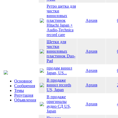
Ретро щетка для
чистки
виниловых
пластинок
Архив
Hitachi Japan +
Audio-Technica
record care
Щетки для
чистки
виниловых
Архив
пластинок Duo-
Pad
продам винил
Архив
Japan, US...
В продаже
Основное
винил records
Архив
Сообщения
US, Japan
Темы
Репутация
В продаже
Объявления
оригиналы
Архив
аудио СД US,
Japan