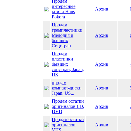
Продам
интересные
Архив
книги Hans
Pokora
Продам
грампластинки
Мелодия и
Архив
бывших
Соцстран
Продам
пластинки
бывших
Архив
соцстран, Japan,
US
продам
компакт-диски
Архив
Japan, US...
Продам остатки
оригиналов LD,
Архив
DVD
Продам остатки
оригиналов
Архив
VHS