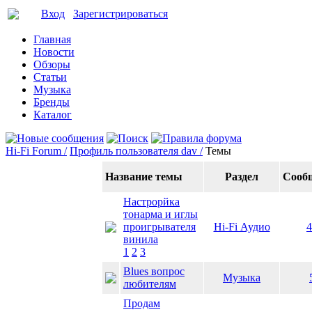
Вход
Зарегистрироваться
Главная
Новости
Обзоры
Статьи
Музыка
Бренды
Каталог
Hi-Fi Forum /
Профиль пользователя dav /
Темы
Название темы
Раздел
Сооб
Настрорйка
тонарма и иглы
проигрывателя
Hi-Fi Аудио
4
винила
1
2
3
Blues вопрос
Музыка
любителям
Продам