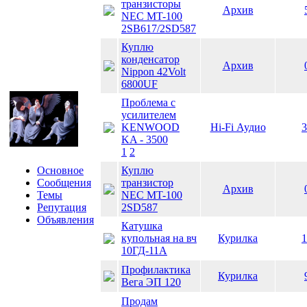
транзисторы
Архив
NEC MT-100
2SB617/2SD587
Куплю
конденсатор
Архив
Nippon 42Volt
6800UF
Проблема с
усилителем
KENWOOD
Hi-Fi Аудио
3
KA - 3500
1
2
Основное
Куплю
Сообщения
транзистор
Архив
Темы
NEC MT-100
Репутация
2SD587
Объявления
Катушка
купольная на вч
Курилка
1
10ГД-11А
Профилактика
Курилка
Вега ЭП 120
Продам