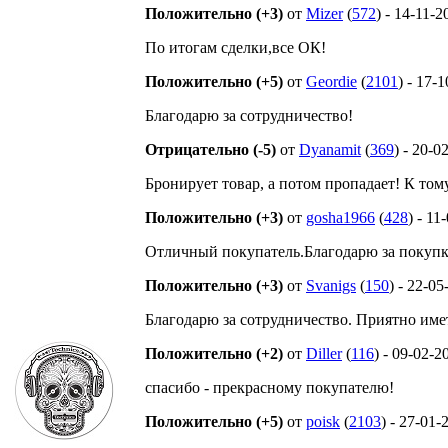
Положительно (+3)
от
Mizer
(
572
) - 14-11-
По итогам сделки,все ОК!
Положительно (+5)
от
Geordie
(
2101
) - 17-
Благодарю за сотрудничество!
Отрицательно (-5)
от
Dyanamit
(
369
) - 20-0
Бронирует товар, а потом пропадает! К том
Положительно (+3)
от
gosha1966
(
428
) - 11
Отличный покупатель.Благодарю за покупк
Положительно (+3)
от
Svanigs
(
150
) - 22-0
Благодарю за сотрудничество. Приятно име
Положительно (+2)
от
Diller
(
116
) - 09-02-2
спасибо - прекрасному покупателю!
Положительно (+5)
от
poisk
(
2103
) - 27-01-