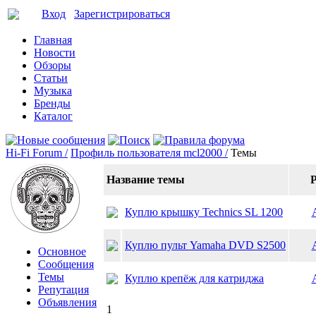
Вход
Зарегистрироваться
Главная
Новости
Обзоры
Статьи
Музыка
Бренды
Каталог
Hi-Fi Forum /
Профиль пользователя mcl2000 /
Темы
Название темы
Р
Куплю крышку Technics SL 1200
Куплю пульт Yamaha DVD S2500
Основное
Сообщения
Темы
Куплю крепёж для катриджа
Репутация
Объявления
1