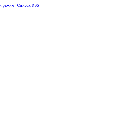
й режим
|
Список RSS