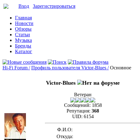
Вход
Зарегистрироваться
Главная
Новости
Обзоры
Статьи
Музыка
Бренды
Каталог
Hi-Fi Forum /
Профиль пользователя Victor-Blues /
Основное
Victor-Blues
Ветеран
Сообщений:
1858
Репутация:
368
UID:
6154
Ф.И.О:
Откуда: