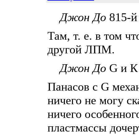
Джон До
815-й
Там, т. е. в том ч
другой ЛПМ.
Джон До
G и К
Панасов с G меха
ничего не могу ска
ничего особенного
пластмассы дочерт