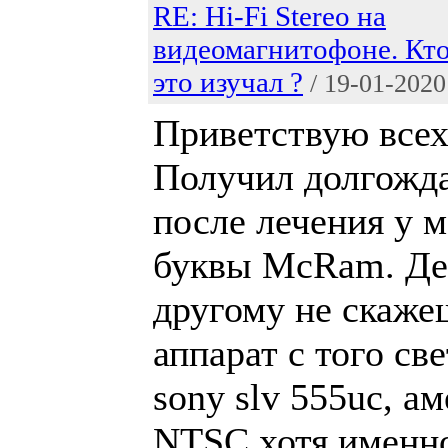
RE: Hi-Fi Stereo на
видеомагнитофоне. Кт
это изучал ?
/ 19-01-2020
Приветствую все
Получил долгожда
после лечения у 
буквы McRam. Дей
другому не скаже
аппарат с того св
sony slv 555uc, а
NTSC хотя именно