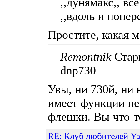
,,дунямакс,, вс
,,вдоль и попере
Простите, какая 
Remontnik
Стар
dnp730
Увы, ни 730й, ни
имеет функции пе
флешки. Вы что-т
RE: Клуб любителей Y