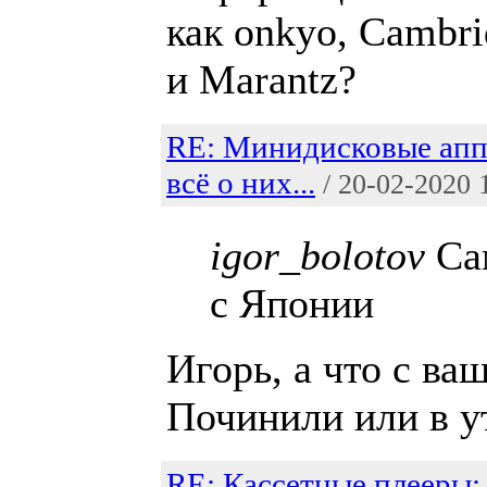
как onkyo, Cambri
и Marantz?
RE: Минидисковые апп
всё о них...
/ 20-02-2020 
igor_bolotov
Са
с Японии
Игорь, а что с ва
Починили или в у
RE: Кассетные плееры: 