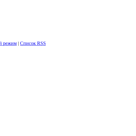
й режим
|
Список RSS