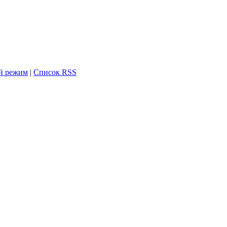
й режим
|
Список RSS