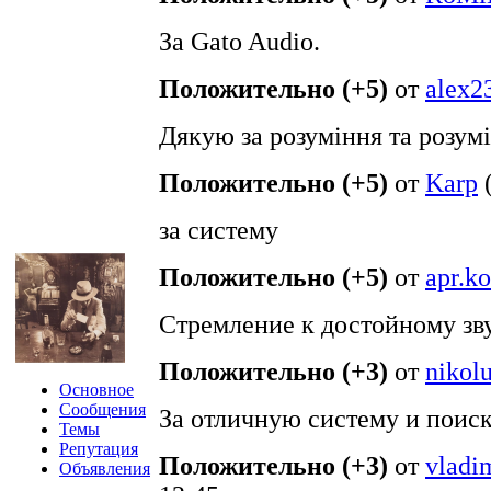
За Gato Audio.
Положительно (+5)
от
alex2
Дякую за розуміння та розумі
Положительно (+5)
от
Karp
за систему
Положительно (+5)
от
apr.k
Стремление к достойному зву
Положительно (+3)
от
nikol
Основное
Сообщения
За отличную систему и поиск
Темы
Репутация
Положительно (+3)
от
vladi
Объявления