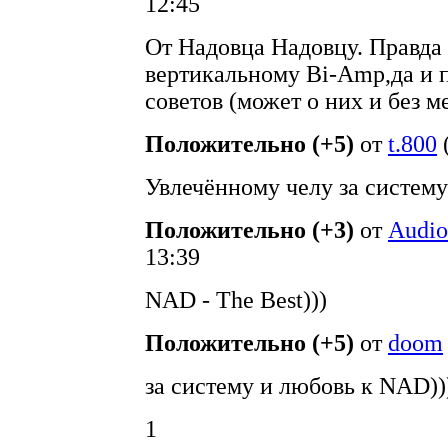
12:45
От Надовца Надовцу. Правда
вертикальному Bi-Amp,да и 
советов (может о них и без ме
Положительно (+5)
от
t.800
Увлечённому челу за систему
Положительно (+3)
от
Audi
13:39
NAD - The Best)))
Положительно (+5)
от
doom
за систему и любовь к NAD)))
1