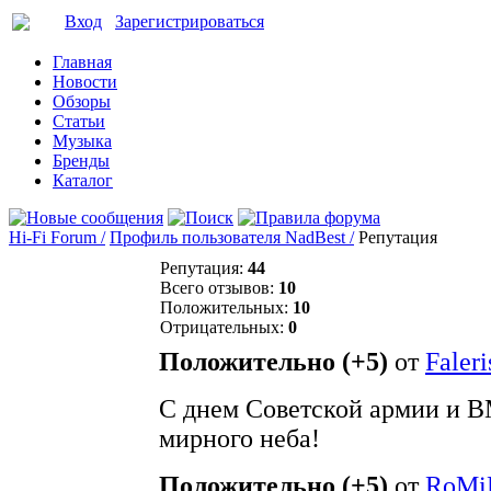
Вход
Зарегистрироваться
Главная
Новости
Обзоры
Статьи
Музыка
Бренды
Каталог
Hi-Fi Forum /
Профиль пользователя NadBest /
Репутация
Репутация:
44
Всего отзывов:
10
Положительных:
10
Отрицательных:
0
Положительно (+5)
от
Faleri
С днем Советской армии и В
мирного неба!
Положительно (+5)
от
RoMi