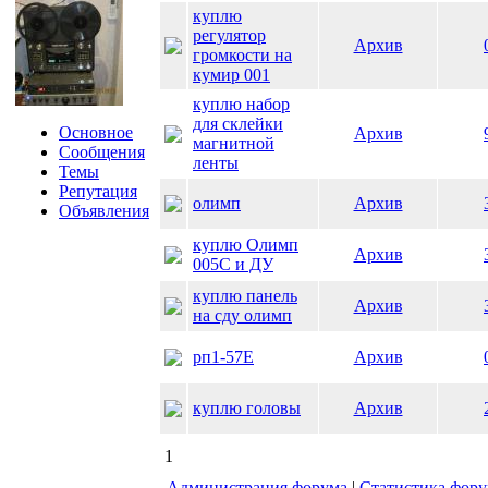
куплю
регулятор
Архив
громкости на
кумир 001
куплю набор
для склейки
Основное
Архив
магнитной
Сообщения
ленты
Темы
Репутация
олимп
Архив
Объявления
куплю Олимп
Архив
005С и ДУ
куплю панель
Архив
на сду олимп
рп1-57Е
Архив
куплю головы
Архив
1
Администрация форума
|
Статистика фор