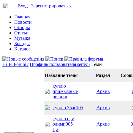
Вход
Зарегистрироваться
Главная
Новости
Обзоры
Статьи
Музыка
Бренды
Каталог
Hi-Fi Forum /
Профиль пользователя sertec /
Темы
Название темы
Раздел
Сооб
куплю
прижымные
Архив
ролики
куплю 35ас105
Архив
куплю сду
олимп005
Архив
3
1
2