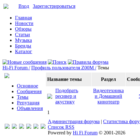
Вход
Зарегистрироваться
Главная
Новости
Обзоры
Статьи
Музыка
Бренды
Каталог
Hi-Fi Forum /
Профиль пользователя Z00M /
Темы
Название темы
Раздел
Сооб
Основное
Подобрать
Видеотехника
Сообщения
ресивер и
и Домашний
Темы
акустику
кинотеатр
Репутация
Объявления
1
Администрация форума
|
Статистика фор
Список RSS
Powered by
Hi Fi Forum
© 2001-2026