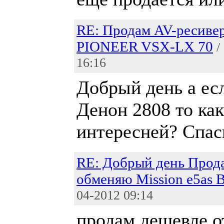
RE: Продам AV-ресиве
PIONEER VSX-LX 70
/
16:16
Добрый день а ес
Денон 2808 то как
интересней? Спас
RE: Добрый день Прод
обменяю Mission e5as 
04-2012 09:14
продам дешевле 