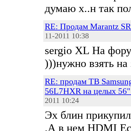
думаю х..н так по
RE: Продам Marantz SR
11-2011 10:38
sergio XL На фор
)))нужно взять на 
RE: продам ТВ Samsung
56L7HXR на целых 56
2011 10:24
Эх блин прикупил
.А в нем HDMI Ес