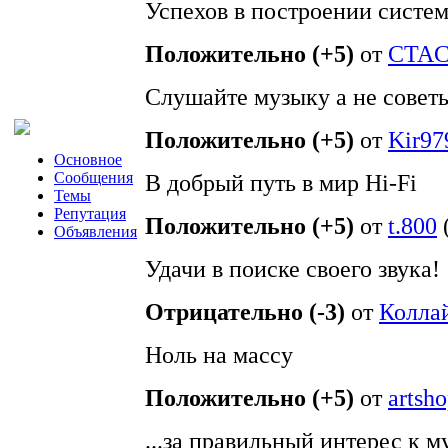
Успехов в построении систем
Положительно (+5)
от
CTA
Слушайте музыку а не советы
Положительно (+5)
от
Kir97
Основное
Сообщения
В добрый путь в мир Hi-Fi
Темы
Репутация
Положительно (+5)
от
t.800
Объявления
Удачи в поиске своего звука!
Отрицательно (-3)
от
Колла
Ноль на массу
Положительно (+5)
от
artsh
...за правильный интерес к 