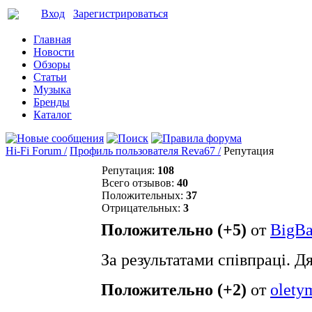
Вход
Зарегистрироваться
Главная
Новости
Обзоры
Статьи
Музыка
Бренды
Каталог
Hi-Fi Forum /
Профиль пользователя Reva67 /
Репутация
Репутация:
108
Всего отзывов:
40
Положительных:
37
Отрицательных:
3
Положительно (+5)
от
BigBa
За результатами співпраці. Д
Положительно (+2)
от
olety