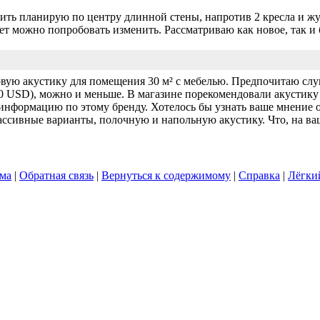
вить планирую по центру длинной стены, напротив 2 кресла и ж
ет можно попробовать изменить. Рассматриваю как новое, так и 
вую акустику для помещения 30 м² с мебелью. Предпочитаю слуш
0 USD), можно и меньше. В магазине порекомендовали акустику 
информацию по этому бренду. Хотелось бы узнать ваше мнение 
пассивные варианты, полочную и напольную акустику. Что, на ва
ума
|
Обратная связь
|
Вернуться к содержимому
|
Справка
|
Лёгки