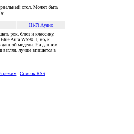
урнальный стол. Может быть
бу
Hi-Fi Аудио
ать рок, блюз и классику.
Blue Aura WS90-T, но, к
о данной модели. На данном
ш взгляд, лучше впишется в
й режим
|
Список RSS