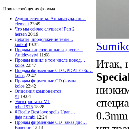
Новые сообщения форума
Аудиопесочница. Аппаратура, пр…
element
23:49
Что мы сейчас слушаем! Part 2
herzen
20:19
Дебаты, продолжение темы...
Sumiko
janikol
19:35
Продам лицензионные и другие…
Antidevaytyi
11:08
Итак, 
Продам винил в том числе новод…
kolos
22:47
Продам фирменные CD UPDATE 06.…
Specia
kolos
22:47
Продам фирменные CD (компа…
низки
kolos
22:42
Описания компонентов
#1
19:04
специ
Электростаты ML
rebel1975
18:28
0.3mm 
# Really Best love spells Ugan…
jjaja nsimbi
12:24
Продам фирменные CD -заказ дис…
ультра
Валерии
12:13