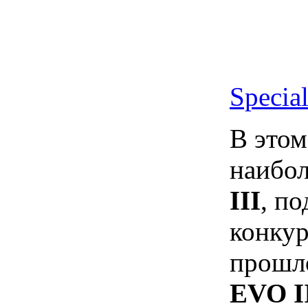
Specia
В этом
наибол
III
, п
конку
прошл
EVO I