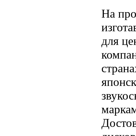
На про
изгота
для це
компан
страна
японс
звукос
маркам
Достов