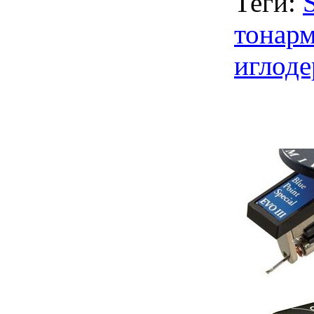
Теги:
тонар
иглоде