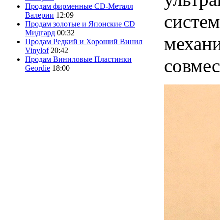
Продам фирменные CD-Металл
систем
Валерии
12:09
Продам золотые и Японские CD
Мидгард
00:32
механи
Продам Редкий и Хороший Винил
Vinylof
20:42
совмес
Продам Виниловые Пластинки
Geordie
18:00