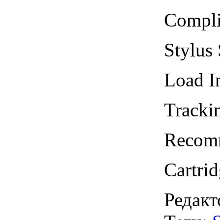
Compli
Stylus 
Load I
Tracki
Recomm
Cartri
Редакт