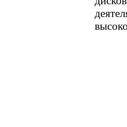
дисков
деятел
высоко