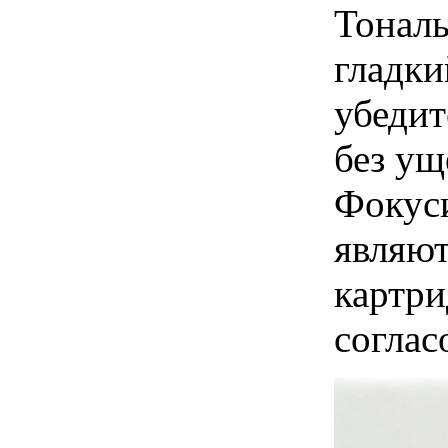
Тональ
гладки
убедит
без ущ
Фокуси
являют
картри
соглас