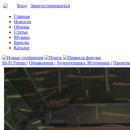
Вход
Зарегистрироваться
Главная
Новости
Обзоры
Статьи
Музыка
Бренды
Каталог
Hi-Fi Forum /
Объявления /
Аудиотехника. Источники /
Проигры