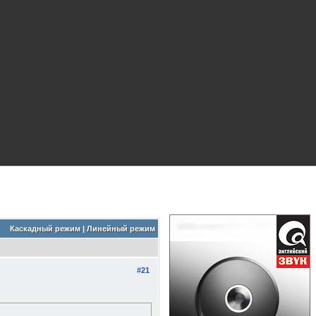
Каскадный режим
|
Линейный режим
#21