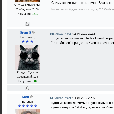
Cниму копии билетов и лично Вам выш
Откуда: г.Кременчуг
Сообщений: 2 097
Мы металлом будем сечь проститутку C.C.Catch 
Репутация:
1210
Grem G
RE: Judas Priest
/
11-04-2012 20:12
Постоялец
В далеком прошлом "Judas Priest" играли
"Iron Maiden" приедет в Киев на разогр
Откуда: Одесса
Сообщений: 108
Репутация:
40
Karp
RE: Judas Priest
/
11-04-2012 20:56
Ветеран
одна из моих любимых групп только с х
одной вещи из 1984 года, моего любимо