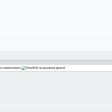
жно переночевать
за разумные деньги!