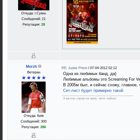
Откуда: г.Сумы
Сообщений: 21
Репутация:
28
Morzh
RE: Judas Priest
/
07-04-2012 02:12
Ветеран
Одна из любимых банд, да)
Любимые альбомы это Screaming For Vengea
В 2005м был, и сейчас схожу, главное, 
Сет-лист будет примерно такой
З ватою справ не маю, їжте лайно!
Откуда: Київ
Сообщений: 300
Репутация:
286