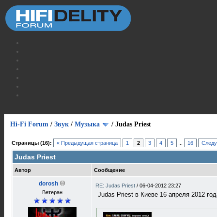
Hi-Fi Forum
/
Звук
/
Музыка
/
Judas Priest
Страницы (16):
« Предыдущая страница
1
2
3
4
5
...
16
Следу
Judas Priest
Автор
Сообщение
dorosh
RE: Judas Priest
/
06-04-2012 23:27
Ветеран
Judas Priest в Киеве 16 апреля 2012 год