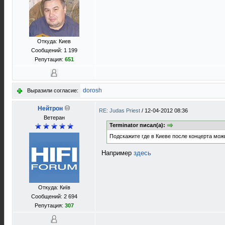
Откуда: Киев
Сообщений: 1 199
Репутация:
651
dorosh
Выразили согласие:
Нейтрон
RE: Judas Priest
/
12-04-2012 08:36
Ветеран
Terminator писал(а):
Подскажите где в Киеве после концерта мо
Например
здесь
Откуда: Київ
Сообщений: 2 694
Репутация:
307