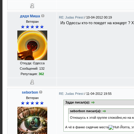
дядя Миша
RE: Judas Priest
/
10-04-2012 00:19
Ветеран
Из Одессы кто-то поедет на концерт ? 
Откуда: Одесса
Сообщений: 132
Репутация:
362
seborbon
RE: Judas Priest
/
11-04-2012 19:55
Ветеран
Эдди писал(а):
seborbon писал(а):
Отношусь к этой группе спокойно,но на к
А чё в фанке сидячие места
Йопта, э