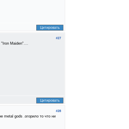
Цитировать
#27
Iron Maiden"....
Цитировать
#28
 metal gods .огорило то что ни