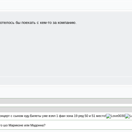
Хотелось бы поехать с кем-то за компанию.
онцерт с сыном еду.Билеты уже взял 1 фан-зона 19 ряд 50 и 51 место!
то шо Мариконе или Мадонна?