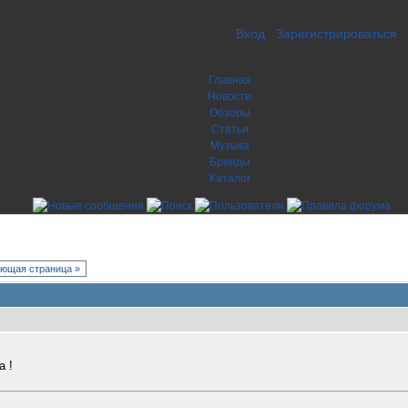
Вход
Зарегистрироваться
Главная
Новости
Обзоры
Статьи
Музыка
Бренды
Каталог
ющая страница »
а !