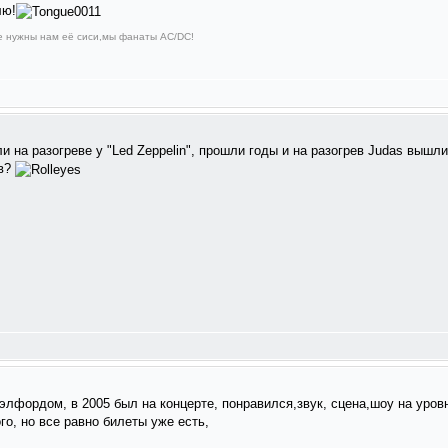
лю!
не нужны нам её сиси,мы фанаты AC/DC!
 на разогреве у "Led Zeppelin", прошли годы и на разогрев Judas вышли "
ев?
элфордом, в 2005 был на концерте, понравился,звук, сцена,шоу на уровне
го, но все равно билеты уже есть,