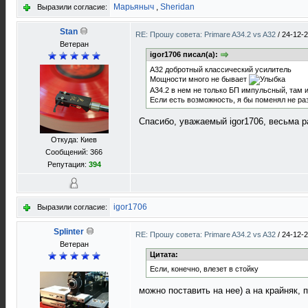
Марьяныч
,
Sheridan
Выразили согласие:
Stan
RE: Прошу совета: Primare A34.2 vs A32
/
24-12-2
Ветеран
igor1706 писал(а):
A32 добротный классический усилитель
Мощности много не бывает
A34.2 в нем не только БП импульсный, там и
Если есть возможность, я бы поменял не р
Спасибо, уважаемый igor1706, весьма 
Откуда: Киев
Сообщений: 366
Репутация:
394
igor1706
Выразили согласие:
Splinter
RE: Прошу совета: Primare A34.2 vs A32
/
24-12-2
Ветеран
Цитата:
Если, конечно, влезет в стойку
можно поставить на нее) а на крайняк, 