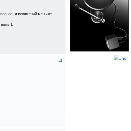
верное, и искажений меньше...
вольт).
#2