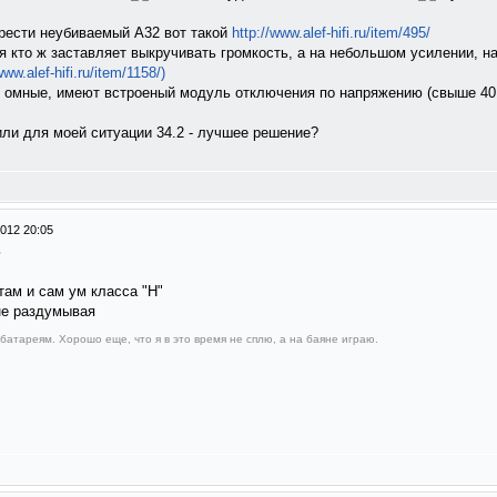
брести неубиваемый А32 вот такой
http://www.alef-hifi.ru/item/495/
кто ж заставляет выкручивать громкость, а на небольшом усилении, на
www.alef-hifi.ru/item/1158/)
8 омные, имеют встроеный модуль отключения по напряжению (свыше 40 
или для моей ситуации 34.2 - лучшее решение?
012 20:05
ь
там и сам ум класса "H"
не раздумывая
 батареям. Хорошо еще, что я в это время не сплю, а на баяне играю.