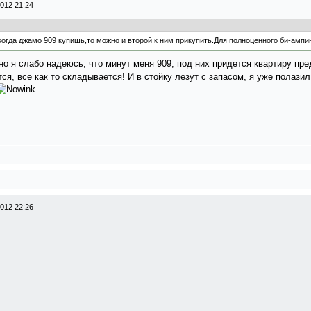
012 21:24
гда джамо 909 купишь,то можно и второй к ним прикупить.Для полноценного би-ампин
 но я слабо надеюсь, что минут меня 909, под них придется квартиру пр
тся, все как то складывается! И в стойку лезут с запасом, я уже полази
012 22:26