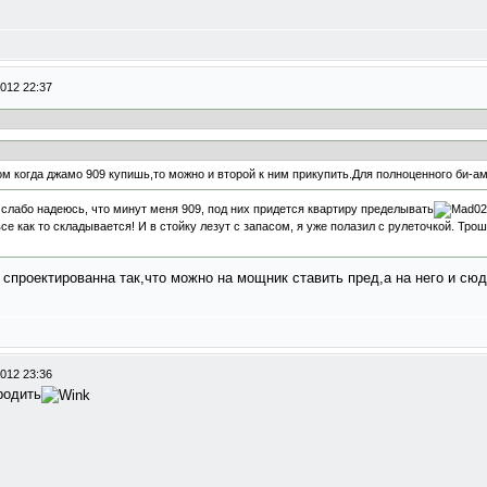
012 22:37
 когда джамо 909 купишь,то можно и второй к ним прикупить.Для полноценного би-ам
я слабо надеюсь, что минут меня 909, под них придется квартиру пределывать
все как то складывается! И в стойку лезут с запасом, я уже полазил с рулеточкой. Трош
 спроектированна так,что можно на мощник ставить пред,а на него и сю
012 23:36
родить