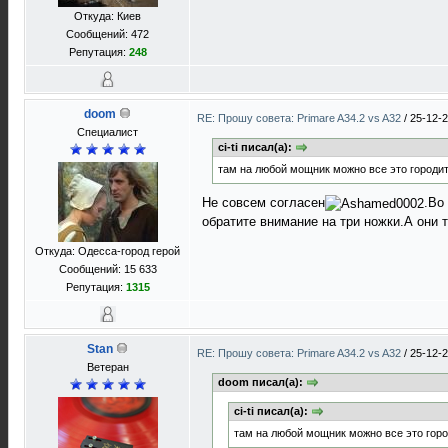
Откуда: Киев
Сообщений: 472
Репутация:
248
doom
RE: Прошу совета: Primare A34.2 vs A32
/
25-12-2
Специалист
ci-ti писал(а):
там на любой мощник можно все это городи
Не совсем согласен
.Во
обратите внимание на три ножки.А они 
Откуда: Одесса-город герой
Сообщений: 15 633
Репутация:
1315
Stan
RE: Прошу совета: Primare A34.2 vs A32
/
25-12-2
Ветеран
doom писал(а):
ci-ti писал(а):
там на любой мощник можно все это гор