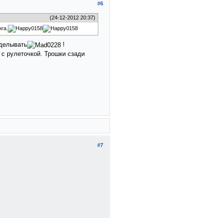
#6
(24-12-2012 20:37)
га.
еделывать
!
л с рулеточкой. Трошки сзади
#7