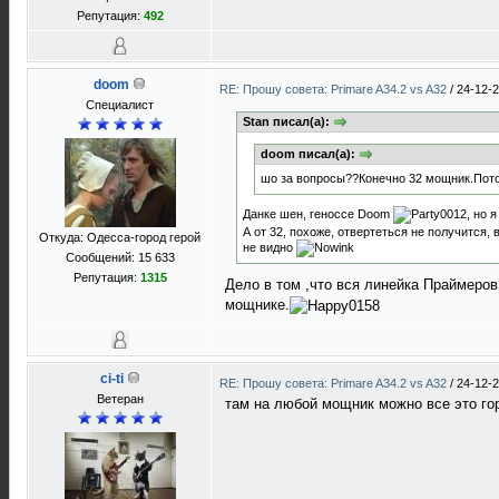
Репутация:
492
doom
RE: Прошу совета: Primare A34.2 vs A32
/
24-12-2
Специалист
Stan писал(а):
doom писал(а):
шо за вопросы??Конечно 32 мощник.Потом
Данке шен, геноссе Doom
, но 
А от 32, похоже, отвертеться не получится, 
Откуда: Одесса-город герой
не видно
Сообщений: 15 633
Репутация:
1315
Дело в том ,что вся линейка Праймеров
мощнике.
ci-ti
RE: Прошу совета: Primare A34.2 vs A32
/
24-12-2
Ветеран
там на любой мощник можно все это го