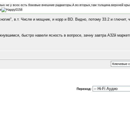
вых не у всех есть боковые внешние радиаторы.А во вторых,там толщина верхней кры
е
хногие", в.т. Числе и мощник, и корр и BD. Видно, потому 33.2 и глючит,
нувшимся, быстро навели ясность в вопросе, зачну завтра А32й маркет
Переход: