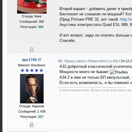
Второй варант - добавить денег и прио
Беспокоит не слишком ли мощный? Хотя 
Откуда: Киев
(Пред Primare PRE 32, вот такой:
http://
Сообщений: 366
Акустика электростаты Quad ESL 989, 
Репутация:
394
И вот вопрос: надо ли платить больше 
Спасибо.
igor1706
RE: Прошу совета: Primare A34.2 vs A32
/
24-12-2
Мамонт-Альбинос
A32 добротный классический усилител
Мощности много не бывает
A34.2 в нем не только БП импульсный, 
Если есть возможность, я бы поменял 
У меня соседи-психи. Ночью стучат в потолок и по
Откуда: Харьков
Сообщений: 1 438
Репутация:
327