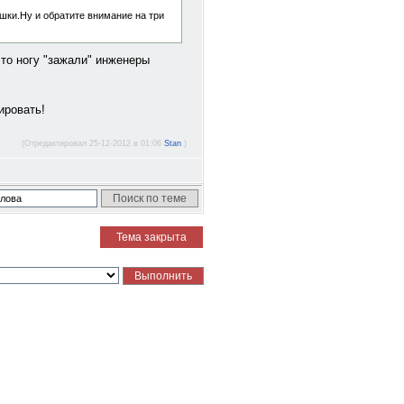
шки.Ну и обратите внимание на три
 что ногу "зажали" инженеры
ировать!
(Отредактировал 25-12-2012 в 01:06
Stan
.)
Тема закрыта