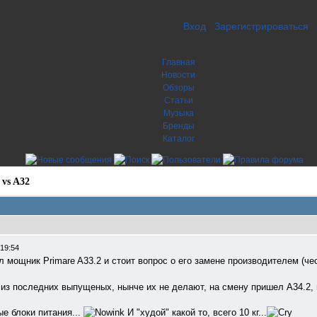
Вход
Зарегистрироваться
Главная
Новости
Обзоры
Статьи
Музыка
Бренды
Каталог
 vs A32
 19:54
мощник Primare A33.2 и стоит вопрос о его замене производителем (че
 из последних выпущеных, нынче их не делают, на смену пришел А34.2, 
ые блоки питания...
И "худой" какой то, всего 10 кг...