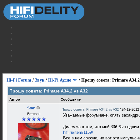
Hi-Fi Forum
/
Звук
/
Hi-Fi Аудио
/
Прошу совета: Primare A34.2
Прошу совета: Primare A34.2 vs A32
Автор
Сообщение
Stan
Прошу совета: Primare A34.2 vs A32
/
24-12-2012
Ветеран
Уважаемые форумчане, опять захандрил 
Дилемма в том, что мой 33й был одним
hifi.ru/item/1159/
Все в нем союзно, но вот эти импульсн