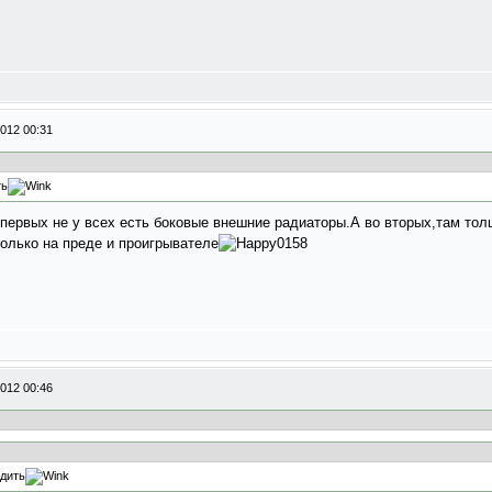
012 00:31
ть
 первых не у всех есть боковые внешние радиаторы.А во вторых,там то
только на преде и проигрывателе
012 00:46
одить