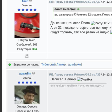
Stan
RE: Прошу совета: Primare A34.2 vs A32
/
24-12-2
Ветеран
doom писал(а):
шо за вопросы??Конечно 32 мощник.Потом ко
Данке шен, геноссе Doom
,
А от 32, похоже, отвертеться не получи
будут торчать, так все равно не видно
Откуда: Киев
Сообщений: 366
Репутация:
394
Тибетский Ламер
,
quadrokot
Выразили согласие:
aqvadim
RE: Прошу совета: Primare A34.2 vs A32
/
24-12-2
Ветеран
Написал в личку
Всё пройдёт, пройдёт и это. (Не проходит..))
Откуда: Одесса
Сообщений: 1 915