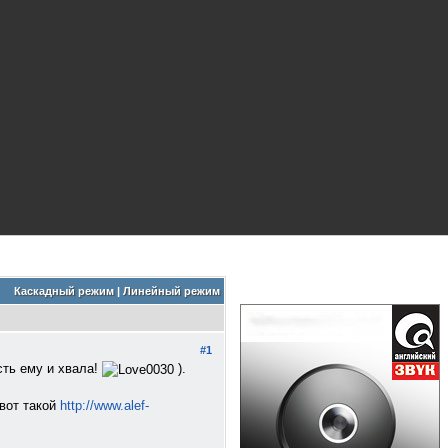
Каскадный режим
|
Линейный режим
#1
сть ему и хвала!
).
вот такой
http://www.alef-