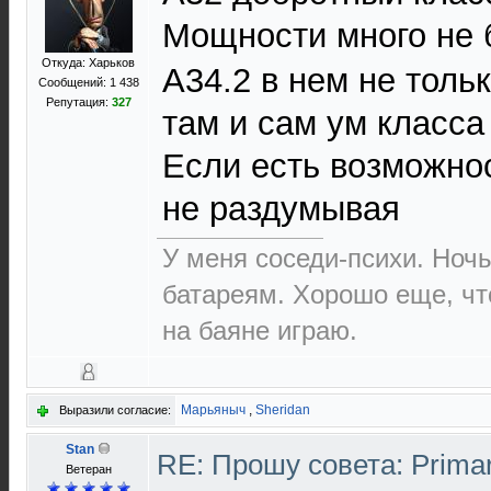
Мощности много не
Откуда: Харьков
A34.2 в нем не толь
Сообщений: 1 438
Репутация:
327
там и сам ум класса
Если есть возможно
не раздумывая
У меня соседи-психи. Ночь
батареям. Хорошо еще, что
на баяне играю.
Марьяныч
,
Sheridan
Выразили согласие:
Stan
RE: Прошу совета: Prima
Ветеран