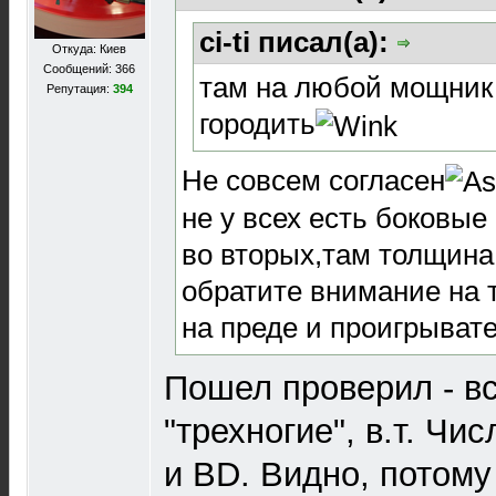
ci-ti писал(а):
Откуда: Киев
Сообщений: 366
там на любой мощник 
Репутация:
394
городить
Не совсем согласен
не у всех есть боковы
во вторых,там толщина
обратите внимание на т
на преде и проигрыват
Пошел проверил - вс
"трехногие", в.т. Чи
и BD. Видно, потому 