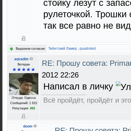
стойку лезут с запас
рулеточкой. Трошки 
так все равно не ви
Тибетский Ламер
,
quadrokot
Выразили согласие:
aqvadim
RE: Прошу совета: Prima
Ветеран
2012 22:26
Написал в личку
Откуда: Одесса
Всё пройдёт, пройдёт и это.
Сообщений: 1 915
Репутация:
492
doom
RE: Прошу совета: Pr