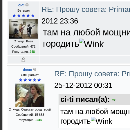
ci-ti
RE: Прошу совета: Prima
Ветеран
2012 23:36
там на любой мощни
городить
Откуда: Киев
Сообщений: 472
Репутация:
248
doom
RE: Прошу совета: Pr
Специалист
25-12-2012 00:31
ci-ti писал(а):
там на любой мощн
Откуда: Одесса-город герой
Сообщений: 15 633
городить
Репутация:
1315