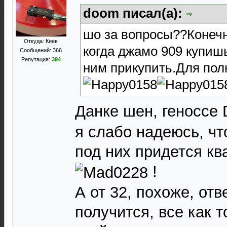
doom писал(а):
шо за вопросы??Конеч
Откуда: Киев
когда джамо 909 купишь
Сообщений: 366
Репутация:
394
ним прикупить.Для пол
Данке шен, геноссе
я слабо надеюсь, чт
под них придется кв
!
А от 32, похоже, отв
получится, все как т