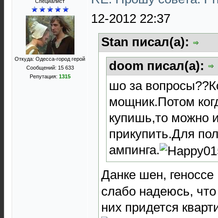
Специалист
12-2012 22:37
Stan писал(а):
Откуда: Одесса-город герой
doom писал(а):
Сообщений: 15 633
Репутация:
1315
шо за вопросы??К
мощник.Потом ког
купишь,то можно и
прикупить.Для пол
ампинга.
Данке шен, геносс
слабо надеюсь, что
них придется кварт