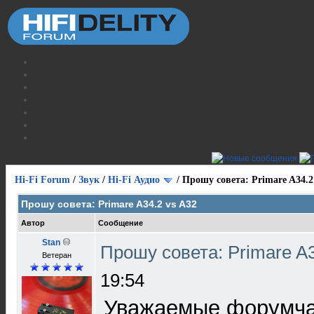
Hi-Fi Forum
/
Звук
/
Hi-Fi Аудио
/
Прошу совета: Primare A34.2
Прошу совета: Primare A34.2 vs A32
Автор
Сообщение
Stan
Прошу совета: Primare A
Ветеран
19:54
Уважаемые форумча