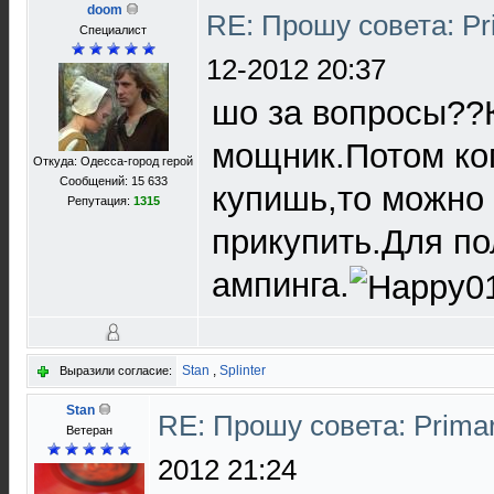
doom
RE: Прошу совета: Pr
Специалист
12-2012 20:37
шо за вопросы??
мощник.Потом ко
Откуда: Одесса-город герой
Сообщений: 15 633
купишь,то можно 
Репутация:
1315
прикупить.Для по
ампинга.
Stan
,
Splinter
Выразили согласие:
Stan
RE: Прошу совета: Prima
Ветеран
2012 21:24