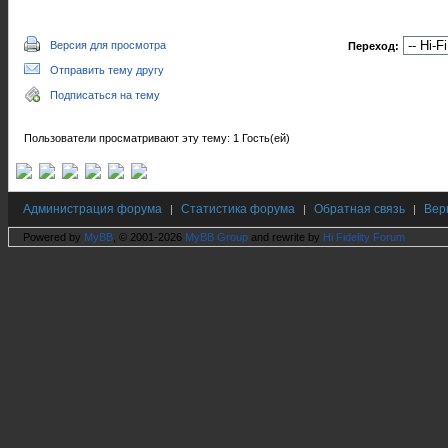
Версия для просмотра
Переход:
Отправить тему другу
Подписаться на тему
Пользователи просматривают эту тему: 1 Гость(ей)
Администрация форума
Статистика форума
Обратная связь
Вер
|
|
|
Powered by
MyBB
, © 2001-2026
MyBB Group
and rewrite by
Hi Fidelity Forum