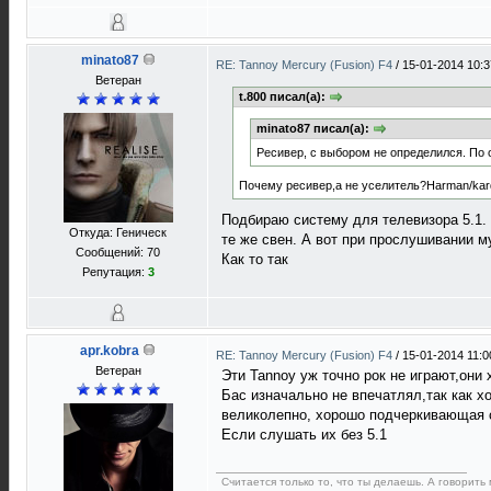
minato87
RE: Tannoy Mercury (Fusion) F4
/
15-01-2014 10:3
Ветеран
t.800 писал(а):
minato87 писал(а):
Ресивер, с выбором не определился. По 
Почему ресивер,а не уселитель?Harman/kar
Подбираю систему для телевизора 5.1.
Откуда: Геническ
те же свен. А вот при прослушивании м
Сообщений: 70
Как то так
Репутация:
3
apr.kobra
RE: Tannoy Mercury (Fusion) F4
/
15-01-2014 11:0
Ветеран
Эти Tannoy уж точно рок не играют,они
Бас изначально не впечатлял,так как хо
великолепно, хорошо подчеркивающая с
Если слушать их без 5.1
Считается только то, что ты делаешь. А говорить 