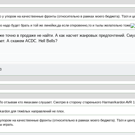
о у упором на качественные фронты (относительно в рамках моего бюджета). ТЫл и це
но надо будет брать и той же линейки,да если откровенно,то и тылы желательно тоже
уже точно в продаже не найти. А как насчет жанровых предпочтений. Сму
т. А скажем ACDC. Hell Bells?
3
По отзывам кто ямахами слушает. Смотрю в сторону старенького Harman/kardon AVR 1
kardon для тяжёлых направлений не плох.
 упором на качественные фронты (относительно в рамках моего бюджета). ТЫл и центр 
ы играть.