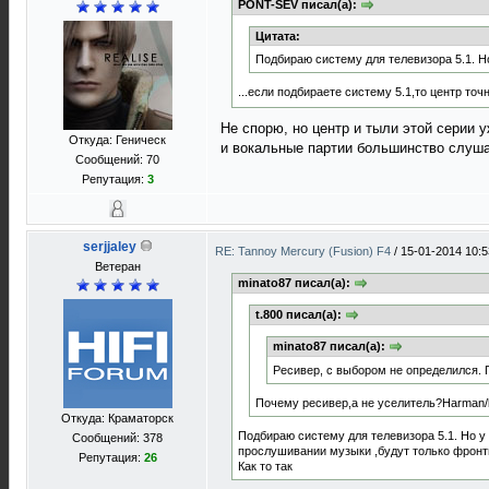
PONT-SEV писал(а):
Цитата:
Подбираю систему для телевизора 5.1. Н
...если подбираете систему 5.1,то центр точ
Не спорю, но центр и тыли этой серии 
Откуда: Геническ
и вокальные партии большинство слушае
Сообщений: 70
Репутация:
3
serjjaley
RE: Tannoy Mercury (Fusion) F4
/
15-01-2014 10:5
Ветеран
minato87 писал(а):
t.800 писал(а):
minato87 писал(а):
Ресивер, с выбором не определился. 
Почему ресивер,а не уселитель?Harman/
Откуда: Краматорск
Подбираю систему для телевизора 5.1. Но у
Сообщений: 378
прослушивании музыки ,будут только фронт
Репутация:
26
Как то так