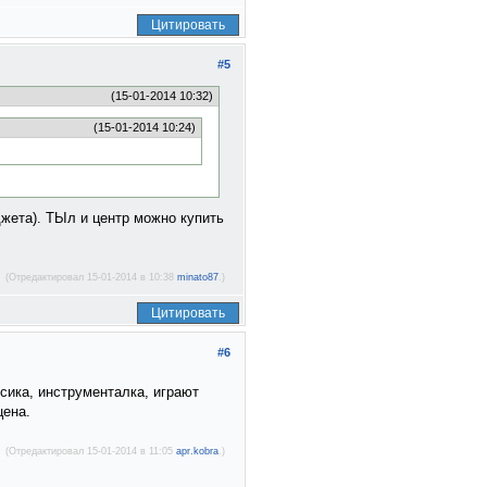
Цитировать
#5
(15-01-2014 10:32)
(15-01-2014 10:24)
жета). ТЫл и центр можно купить
(Отредактировал 15-01-2014 в 10:38
minato87
.)
Цитировать
#6
ссика, инструменталка, играют
цена.
(Отредактировал 15-01-2014 в 11:05
apr.kobra
.)