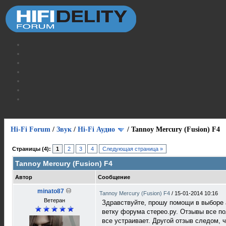
Hi-Fi Forum
/
Звук
/
Hi-Fi Аудио
/
Tannoy Mercury (Fusion) F4
Страницы (4):
1
2
3
4
Следующая страница »
Tannoy Mercury (Fusion) F4
Автор
Сообщение
minato87
Tannoy Mercury (Fusion) F4
/
15-01-2014 10:16
Ветеран
Здравствуйте, прошу помощи в выборе а
ветку форума стерео.ру. Отзывы все по
все устраивает. Другой отзыв следом, 