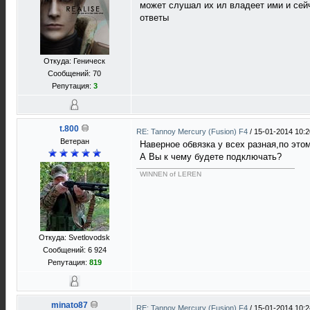
может слушал их ил владеет ими и сейч
ответы
Откуда: Геническ
Сообщений: 70
Репутация:
3
t.800
RE: Tannoy Mercury (Fusion) F4
/
15-01-2014 10:2
Ветеран
Наверное обвязка у всех разная,по этом
А Вы к чему будете подключать?
WINNEN of LEREN
Откуда: Svetlovodsk
Сообщений: 6 924
Репутация:
819
minato87
RE: Tannoy Mercury (Fusion) F4
/
15-01-2014 10:2