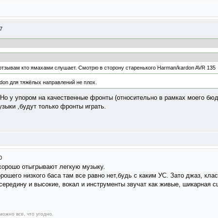
7
отзывам кто ямахами слушает. Смотрю в сторону старенького Harman/kardon AVR 135
don для тяжёлых направлений не плох.
 Но у упором на качественные фронты (относительно в рамках моего бюд
узыки ,будут только фронты играть.
0
 хорошо отыгрывают легкую музыку.
рошего низкого баса там все равно нет,будь с каким УС. Зато джаз, кла
ередину и высокие, вокал и инструменты звучат как живые, шикарная с
можно все, что угодно.