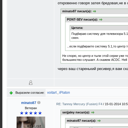
откровенно говоря затея бредовая,не в 
minato87 писал(а):
PONT-SEV писал(а):
Цитата:
Подбираю систему для телевизора 5.1
свен.
...если подбираете систему 5.1,то центр 
Не спорю, но центр и тыли этой серии уже т
большинство слушает. А скажем ACDC. Hell 
через ваш старенький ресивер,я вам 
voitart
,
iPlaton
Выразили согласие:
minato87
RE: Tannoy Mercury (Fusion) F4
/
15-01-2014 10:5
Ветеран
serjjaley писал(а):
minato87 писал(а):