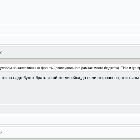
2
 упором на качественные фронты (относительно в рамках моего бюджета). ТЫл и центр
р точно надо будет брать и той же линейки,да если откровенно,то и тыл
6