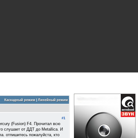
Каскадный режим
|
Линейный режим
#1
rcury (Fusion) F4. Прочитал всю
 слушает от ДДТ до Metallica. И
ла. отпишитесь пожалуйста, кто