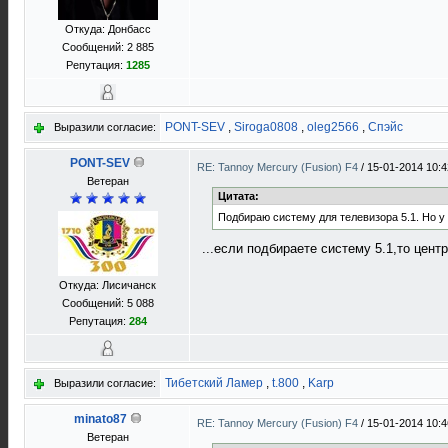
Откуда: Донбасс
Сообщений: 2 885
Репутация:
1285
PONT-SEV
,
Siroga0808
,
oleg2566
,
Спэйс
Выразили согласие:
PONT-SEV
RE: Tannoy Mercury (Fusion) F4
/
15-01-2014 10:4
Ветеран
Цитата:
Подбираю систему для телевизора 5.1. Но у
...если подбираете систему 5.1,то цент
Откуда: Лисичанск
Сообщений: 5 088
Репутация:
284
Тибетский Ламер
,
t.800
,
Karp
Выразили согласие:
minato87
RE: Tannoy Mercury (Fusion) F4
/
15-01-2014 10:4
Ветеран