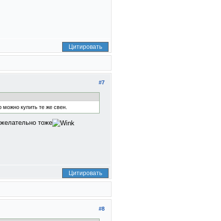
Цитировать
#7
 можно купить те же свен.
ы желательно тоже
Цитировать
#8