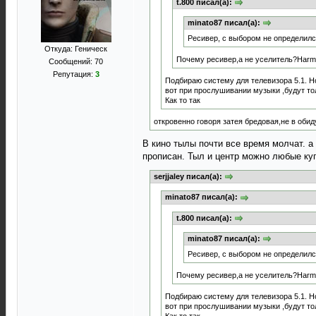
t.800 писал(а):
minato87 писал(а):
Ресивер, с выбором не определилс
Откуда: Геническ
Почему ресивер,а не уселитель?Harma
Сообщений: 70
Репутация:
3
Подбираю систему для телевизора 5.1. Н
вот при прослушивании музыки ,будут то
Как то так
откровенно говоря затея бредовая,не в обиду
В кино тылы почти все время молчат. а
прописан. Тыл и центр можно любые ку
serjjaley писал(а):
minato87 писал(а):
t.800 писал(а):
minato87 писал(а):
Ресивер, с выбором не определилс
Почему ресивер,а не уселитель?Harma
Подбираю систему для телевизора 5.1. Н
вот при прослушивании музыки ,будут то
Как то так