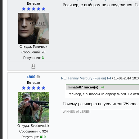
Ветеран
Ресивер, с выбором не определился. П
Откуда: Геническ
Сообщений: 70
Репутация:
3
t.800
RE: Tannoy Mercury (Fusion) F4
/
15-01-2014 10:3
Ветеран
minato87 писал(а):
Ресивер, с выбором не определился. По от
Почему ресивер,а не уселитель?Harman
WINNEN of LEREN
Откуда: Svetlovodsk
Сообщений: 6 924
Репутация:
819