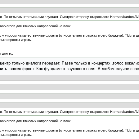
я. По отзывам кто ямахами слушает. Смотрю в сторону старенького Harman/kardon AV
n/kardon для тяжёлых направлений не плох.
о у упором на качественные фронты (относительно в рамках моего бюджета). ТЫл и це
лько фронты играть.
 для тс.
 центр только диалоги передает. Разве только в концертах ,голос вокал
пить ,важен фронт. Как фундамент звукового поля. В любом случае спа
я. По отзывам кто ямахами слушает. Смотрю в сторону старенького Harman/kardon AV
n/kardon для тяжёлых направлений не плох.
о у упором на качественные фронты (относительно в рамках моего бюджета). ТЫл и це
лько фронты играть.