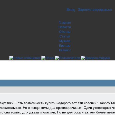
Вход
Зарегистрироваться
Главная
Новости
Обзоры
Статьи
Музыка
Бренды
Каталог
кустики. Есть возможность купить недорого вот эти колонки : Tannoy Me
ложительные. Но в конце темы два противоречивых. Один утверждает что
что они только для джаза и класики, Но не для рока и уж тем более мета