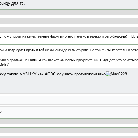
обиду для тс.
. Но у упором на качественные фронты (относительно в рамках моего бюджета). ТЫл и
точно надо будет брать и той же линейки,да если откровенно,то и тылы желательно тож
очно в продаже не найти. А как насчет жанровых предпочтений. Смущает, что по отзыв
Bells?
скажу такую МУЗЫКУ как ACDC слушать противопоказано
7