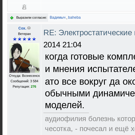
Вадимыч
,
baheba
Выразили согласие:
Cox.
RE: Электростатические
Ветеран
2014 21:04
когда готовые комп
и мнения испытател
Откуда: Вознесенск
ато все вокруг да ок
Сообщений: 3 584
Репутация:
276
обычными динамичес
моделей.
аудиофилия болезнь которо
чесотка, - почесал и ещё 