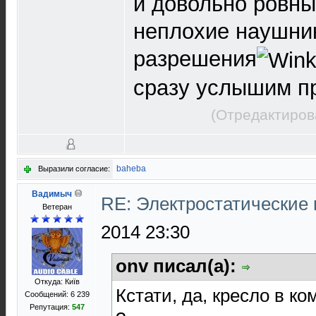
и довольно ровны
неплохие наушни
разрешения
сразу услышим пр
(Отредактиров
baheba
Выразили согласие:
Вадимыч
RE: Электростатические
Ветеран
2014 23:30
onv писал(а):
Откуда: Київ
Кстати, да, кресло в к
Сообщений: 6 239
Репутация:
547