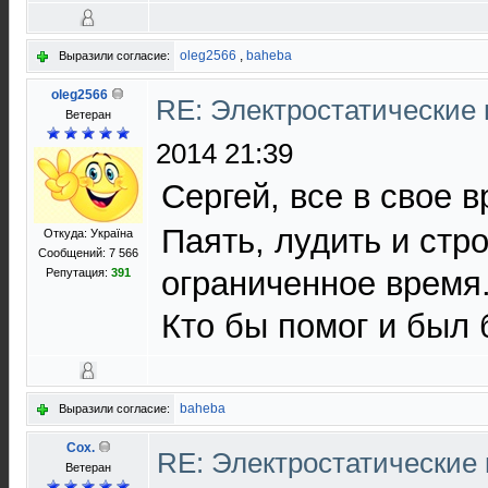
oleg2566
,
baheba
Выразили согласие:
oleg2566
RE: Электростатические
Ветеран
2014 21:39
Сергей, все в свое 
Паять, лудить и стр
Откуда: Україна
Сообщений: 7 566
ограниченное время
Репутация:
391
Кто бы помог и был 
baheba
Выразили согласие:
Cox.
RE: Электростатические
Ветеран