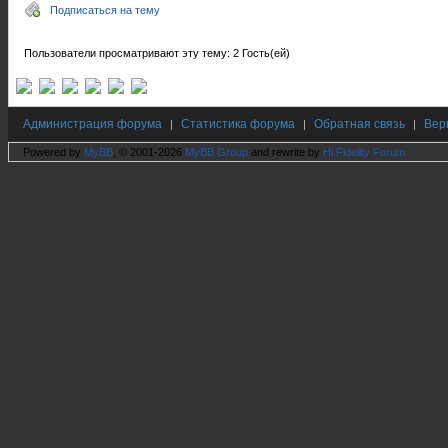
Подписаться на тему
Пользователи просматривают эту тему: 2 Гость(ей)
Администрация форума
Статистика форума
Обратная связь
Вер
|
|
|
Powered by
MyBB
, © 2001-2026
MyBB Group
and rewrite by
Hi Fidelity Forum