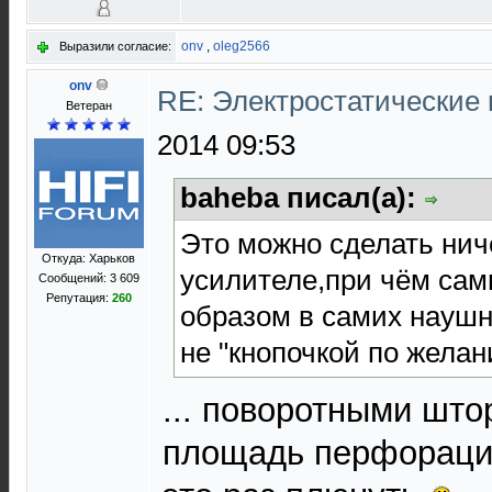
onv
,
oleg2566
Выразили согласие:
onv
RE: Электростатические
Ветеран
2014 09:53
baheba писал(а):
Это можно сделать нич
Откуда: Харьков
усилителе,при чём са
Сообщений: 3 609
Репутация:
260
образом в самих наушн
не "кнопочкой по желан
... поворотными шт
площадь перфорации