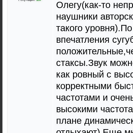
Олегу(как-то неп
наушники авторск
такого уровня).По
впечатления сугу
положительные,ч
стаксы.Звук можн
как ровный с выс
корректными быс
частотами и очен
высокими частота
плане динамичес
отдыхают).Еще м