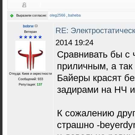
oleg2566
,
baheba
Выразили согласие:
bobrw
RE: Электростатичес
Ветеран
2014 19:24
Сравнивать бы с 
приличным, а так 
Откуда: Киев и окрестности
Байеры красят бе
Сообщений: 933
Репутация:
137
задирами на НЧ и
К сожалению друг
страшно -beyerd