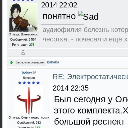
2014 22:02
понятно
аудиофилия болезнь которо
Откуда: Вознесенск
чесотка, - почесал и ещё 
Сообщений: 3 584
Репутация:
276
baheba
Выразили согласие:
bobrw
RE: Электростатичес
Ветеран
2014 22:35
Был сегодня у Ол
этого комплекта.
Откуда: Киев и окрестности
большой респект 
Сообщений: 933
Репутация:
137