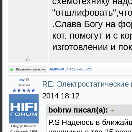
схемотехнику над
"отшлифовать",что
.Слава Богу на фо
кот. помогут и с к
изготовлении и по
Вадимыч
,
oleg2566
,
Cox.
Выразили согласие:
onv
RE: Электростатические
Ветеран
2014 18:12
bobrw писал(а):
P.S Надеюсь в ближай
Откуда: Харьков
наушники с тдс-15,beye
Сообщений: 3 609