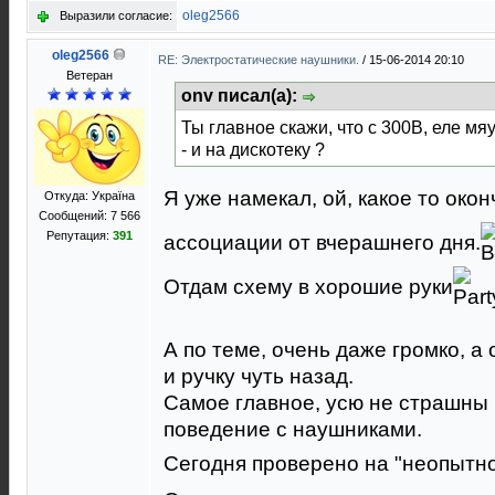
oleg2566
Выразили согласие:
oleg2566
RE: Электростатические наушники.
/
15-06-2014 20:10
Ветеран
onv писал(а):
Ты главное скажи, что с 300В, еле мя
- и на дискотеку ?
Я уже намекал, ой, какое то ок
Откуда: Україна
Сообщений: 7 566
Репутация:
391
ассоциации от вчерашнего дня.
Отдам схему в хорошие руки
А по теме, очень даже громко, 
и ручку чуть назад.
Самое главное, усю не страшны
поведение с наушниками.
Сегодня проверено на "неопытн