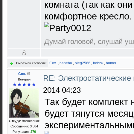
комната (так как они
комфортное кресло.
Думай головой, слушай уш
Cox.
,
baheba
,
oleg2566
,
bobrw
,
bumer
Выразили согласие:
Cox.
RE: Электростатические
Ветеран
2014 04:23
Так будет комплект 
будет тянутся месяц
Откуда: Вознесенск
экспериментальным
Сообщений: 3 584
Репутация:
276