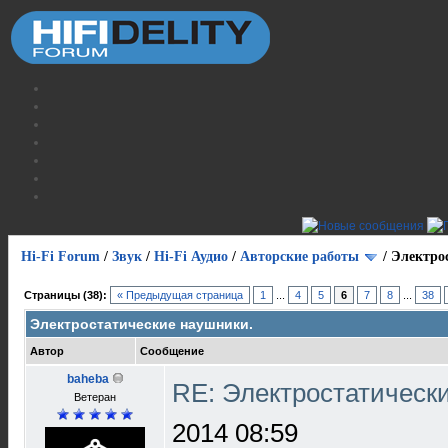
Hi-Fi Forum
/
Звук
/
Hi-Fi Аудио
/
Авторские работы
/
Электро
Страницы (38):
« Предыдущая страница
1
...
4
5
6
7
8
...
38
Электростатические наушники.
Автор
Сообщение
baheba
RE: Электростатическ
Ветеран
2014 08:59