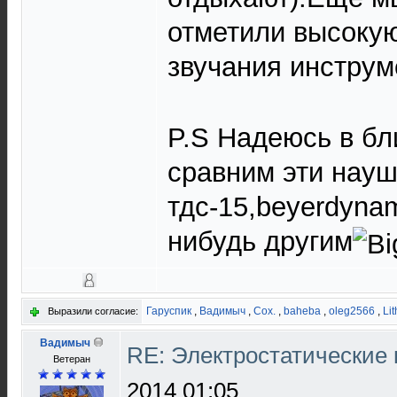
отметили высоку
звучания инструм
P.S Надеюсь в б
сравним эти науш
тдс-15,beyerdynam
нибудь другим
Гаруспик
,
Вадимыч
,
Cox.
,
baheba
,
oleg2566
,
Li
Выразили согласие:
Вадимыч
RE: Электростатические
Ветеран
2014 01:05