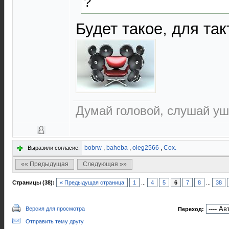
?
Будет такое, для т
Думай головой, слушай уш
bobrw
,
baheba
,
oleg2566
,
Cox.
Выразили согласие:
«« Предыдущая
Следующая »»
Страницы (38):
« Предыдущая страница
1
...
4
5
6
7
8
...
38
Версия для просмотра
Переход:
Отправить тему другу