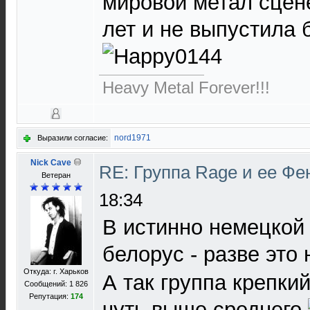
мировой метал сцене
лет и не выпустила 
Heavy Metal Forever!!!
nord1971
Выразили согласие:
Nick Cave
RE: Группа Rage и ее Фе
Ветеран
18:34
В истинно немецкой 
белорус - разве эт
Откуда: г. Харьков
А так группа крепки
Сообщений: 1 826
Репутация:
174
чуть выше среднего