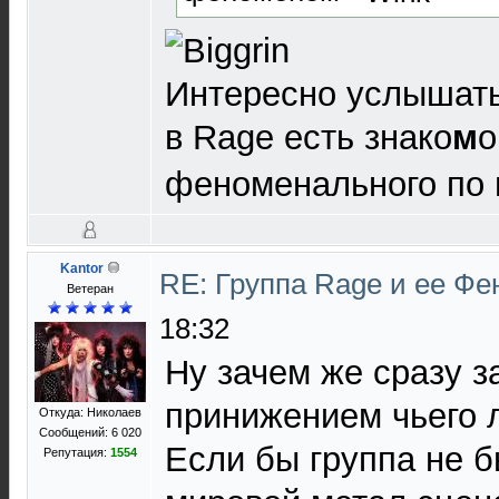
Интересно услышать
в Rage есть знако
м
о
феноменального по 
Kantor
RE: Группа Rage и ее Фе
Ветеран
18:32
Ну зачем же сразу з
принижением чьего 
Откуда: Николаев
Сообщений: 6 020
Если бы группа не б
Репутация:
1554