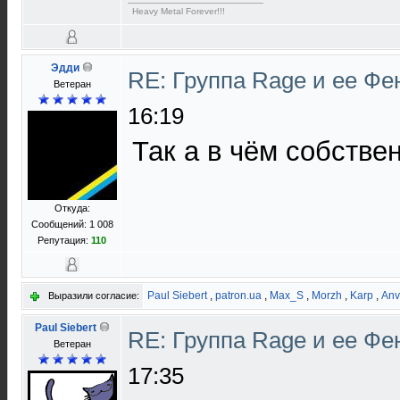
Heavy Metal Forever!!!
Эдди
RE: Группа Rage и ее Фе
Ветеран
16:19
Так а в чём собств
Откуда:
Сообщений: 1 008
Репутация:
110
Paul Siebert
,
patron.ua
,
Max_S
,
Morzh
,
Karp
,
Anv
Выразили согласие:
Paul Siebert
RE: Группа Rage и ее Фе
Ветеран
17:35