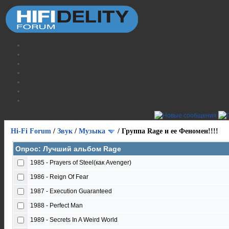
Hi-Fi Forum
/
Звук
/
Музыка
/
Группа Rage и ее Феномен!!!!
Опрос: Лучший альбом Rage
1985 - Prayers of Steel(как Avenger)
1986 - Reign Of Fear
1987 - Execution Guaranteed
1988 - Perfect Man
1989 - Secrets In A Weird World