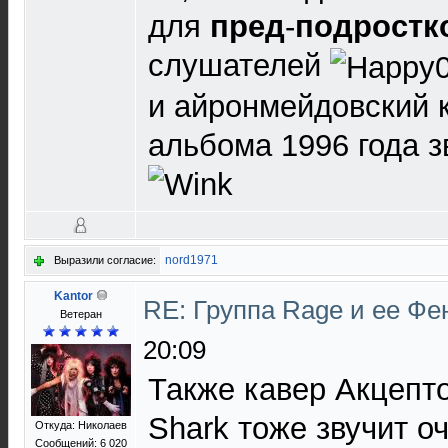
для
пред
-
подростк
слушателей
и айронмейдовский к
альбома 1996 года з
nord1971
Выразили согласие:
Kantor
RE: Группа Rage и ее Фе
Ветеран
20:09
Также кавер Акцепто
Shark тоже звучит о
Откуда: Николаев
Сообщений: 6 020