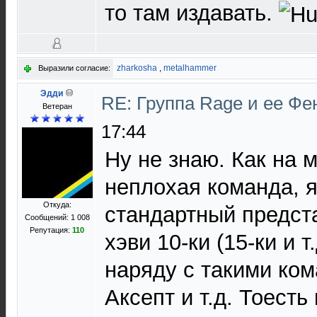
то там издавать.
zharkosha
,
metalhammer
Выразили согласие:
Эдди
RE: Группа Rage и ее Фе
Ветеран
17:44
Ну не знаю. Как на 
неплохая команда, я
Откуда:
стандартный предст
Сообщений: 1 008
Репутация:
110
хэви 10-ки (15-ки и т.
наряду с такими ко
Аксепт и т.д. Тоест