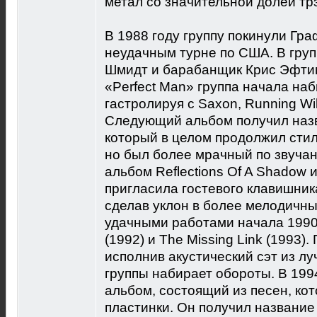
метал со значительной долей тр
В 1988 году группу покинули Гр
неудачным турне по США. В груп
Шмидт и барабанщик Крис Эфти
«Perfect Man» группа начала на
гастролируя с Saxon, Running Wil
Следующий альбом получил назва
который в целом продолжил сти
но был более мрачный по звучан
альбом Reflections Of A Shadow 
пригласила гостевого клавишник
сделав уклон в более мелодичн
удачными работами начала 1990
(1992) и The Missing Link (1993)
исполнив акустический сэт из л
группы набирает обороты. В 19
альбом, состоящий из песен, ко
пластинки. Он получил название 