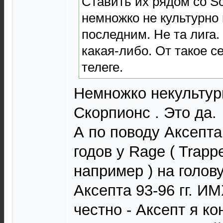
Ставить их рядом со Sc
немножко не культурно
последним. Не та лига.
какая-либо. От такое с
телеге.
Немножко некультур
Скорпионс . Это да.
А по поводу Аксепта
годов у Rage ( Trappe
например ) на голов
Аксепта 93-96 гг. И
честно - Аксепт я к