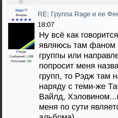
Эдди
RE: Группа Rage и ее Фе
Ветеран
18:07
Ну всё как говоритс
являюсь там фаном 
Откуда:
группы или направле
Сообщений: 1 008
Репутация:
110
попросит меня назва
групп, то Рэдж там 
наряду с теми-же Та
Вайлд, Хэловином...
меня по сути являет
альбома).