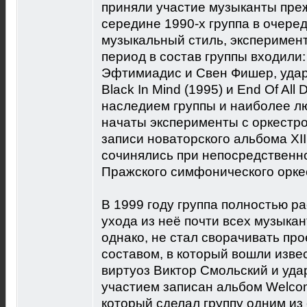
приняли участие музыканты пре
середине 1990-х группа в очере
музыкальный стиль, эксперимент
период в состав группы входили
Эфтимиадис и Свен Фишер, уда
Black In Mind (1995) и End Of All
наследием группы и наиболее л
начаты эксперименты с оркестром
записи новаторского альбома XIII
сочинялись при непосредственн
Пражского симфонического орке
В 1999 году группа полностью р
ухода из неё почти всех музыкан
однако, не стал сворачивать про
составом, в который вошли изве
виртуоз Виктор Смольский и уда
участием записан альбом Welcome
который сделал группу одним из