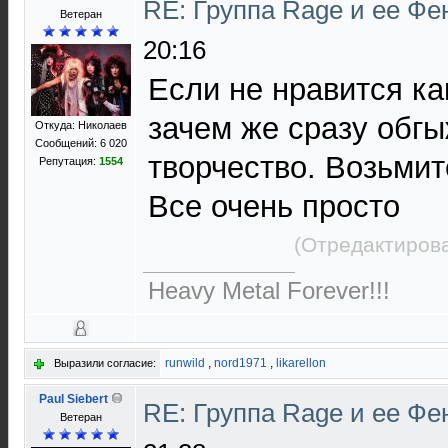
RE: Группа Rage и ее Фе
Ветеран
20:16
Если не нравится ка
зачем же сразу обгы
Откуда: Николаев
Сообщений: 6 020
творчество. Возьмит
Репутация:
1554
Все очень просто
(Отредактирова
Heavy Metal Forever!!!
runwild
,
nord1971
,
likarellon
Выразили согласие:
Paul Siebert
RE: Группа Rage и ее Фе
Ветеран