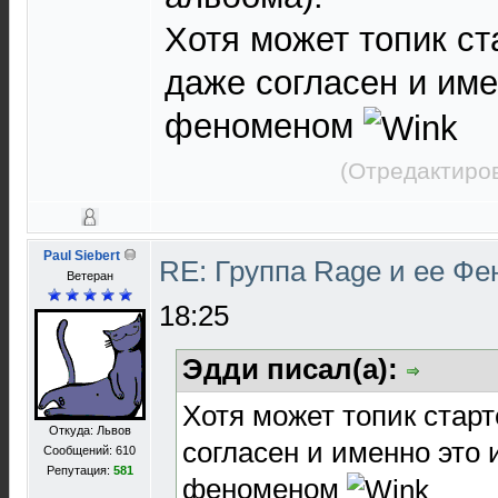
Хотя может топик ст
даже согласен и име
феноменом
(Отредактиров
Paul Siebert
RE: Группа Rage и ее Фе
Ветеран
18:25
Эдди писал(а):
Хотя может топик старт
Откуда: Львов
согласен и именно это 
Сообщений: 610
Репутация:
581
феноменом