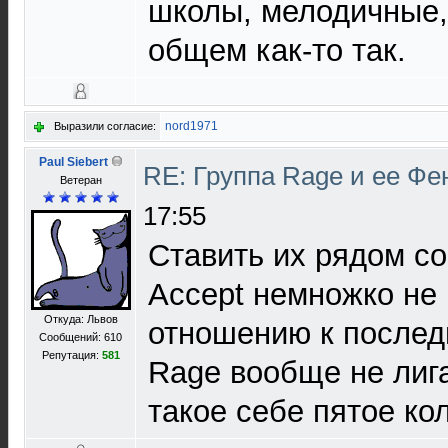
школы, мелодичные,
общем как-то так.
nord1971
Выразили согласие:
Paul Siebert
RE: Группа Rage и ее Фе
Ветеран
17:55
Ставить их рядом со
Accept немножко не 
Откуда: Львов
отношению к последн
Сообщений: 610
Репутация:
581
Rage вообще не лига
такое себе пятое кол