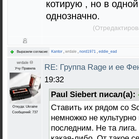
котирую , но в одной
однозначно.
(Отредактиров
Kantor
,
wrdale
,
nord1971
,
eddie_ead
Выразили согласие:
wrdale
RE: Группа Rage и ее Фе
Учу Правила
19:32
Paul Siebert писал(а):
Ставить их рядом со Sc
Откуда: Ukraine
Сообщений: 737
немножко не культурно
последним. Не та лига.
какая-либо. От такое с