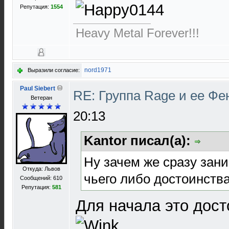
Репутация:
1554
Heavy Metal Forever!!!
nord1971
Выразили согласие:
Paul Siebert
RE: Группа Rage и ее Фе
Ветеран
20:13
Kantor писал(а):
Ну зачем же сразу зан
Откуда: Львов
чьего либо достоинства
Сообщений: 610
Репутация:
581
Для начала это дост