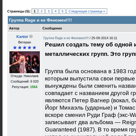
Страницы (5):
1
2
3
4
5
Следующая страница »
Группа Rage и ее Феномен!!!!
Автор
Сообщение
Kantor
Группа Rage и ее Феномен!!!!
/
25-09-2014 16:11
Ветеран
Решил создать тему об одной 
металлических групп. Это групп
Группа была основана в 1983 го
Откуда: Николаев
которым выпустила свои первые
Сообщений: 6 020
вынуждены были сменить назван
Репутация:
1554
совпадает с названием другой г
являются Петер Вагнер (вокал, б
Йорг Михаэль (ударные) и Томас 
вскоре сменил Руди Граф (экс-Wa
записывает два альбома — Reign 
Guaranteed (1987). В то время гр