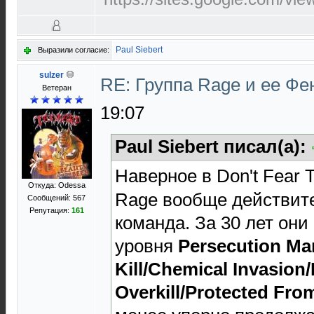
Paul Siebert
Выразили согласие:
sulzer
RE: Группа Rage и ее Фе
Ветеран
19:07
Paul Siebert писал(а):
Наверное в Don't Fear 
Откуда: Odessa
Rage вообще действит
Сообщений: 567
Репутация:
161
команда. За 30 лет они
уровня
Persecution Man
Kill/Chemical
Invasion/
Overkill/Protected From