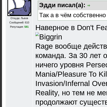
Эдди писал(а):
Так а в чём собственн
Откуда: Львов
Сообщений: 610
Наверное в Don't Fea
Репутация:
581
Rage вообще действ
команда. За 30 лет 
ничего уровня Perse
Mania/Pleasure To Ki
Invasion/Infernal Ove
Reality, но тем не м
продолжают существ