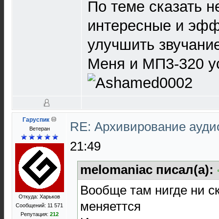
По теме сказать н
интересные и эф
улучшить звучани
Меня и МП3-320 у
Гаруспик
RE: Архивирование ауд
Ветеран
21:49
melomaniac писал(а):
Вообще там нигде ни ск
Откуда: Харьков
меняеттся
Сообщений: 11 571
Репутация:
212