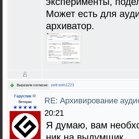
эксперименты, поде
Может есть для ауд
архиватор.
petr.solo1223
Выразили согласие:
Гаруспик
RE: Архивирование ауд
Ветеран
20:21
Я думаю, вам необх
ник на выдумщик.