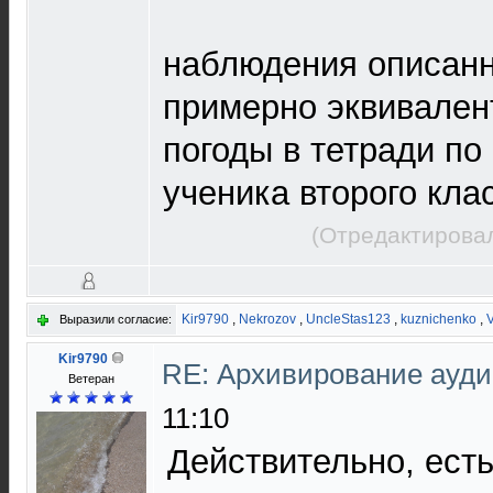
наблюдения описанн
примерно эквивале
погоды в тетради п
ученика второго кл
(Отредактировал
Kir9790
,
Nekrozov
,
UncleStas123
,
kuznichenko
,
V
Выразили согласие:
Kir9790
RE: Архивирование ауд
Ветеран
11:10
Действительно, есть