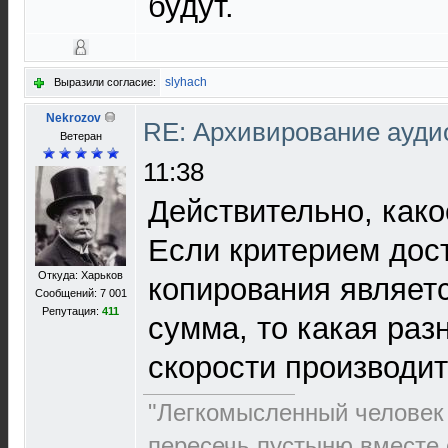
будут.
slyhach
Выразили согласие:
Nekrozov
RE: Архивирование ауд
Ветеран
11:38
Действительно, како
Если критерием дос
Откуда: Харьков
копирования являет
Сообщений: 7 001
Репутация:
411
сумма, то какая раз
скорости производит
"Легкомысленный человек
пересечь пустыню вместе