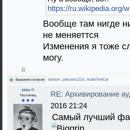
https://ru.wikipedia.org/
Вообще там нигде ни
не меняеттся
Изменения я тоже с
могу.
slyhach
,
petr.solo1223
,
AudioTomCat
Выразили согласие:
shiza
RE: Архивирование а
Постоялец
2016 21:24
Самый лучший фай