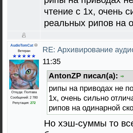
чтение с 1х, очень 
реальных рипов на о
AudioTomCat
RE: Архивирование ауд
Ветеран
11:35
AntonZP писал(а):
рипы на приводах не п
Откуда: Полтава
1х, очень сильно отли
Сообщений: 2 780
Репутация:
272
рипов на одинарной ско
Но хэш-суммы то вс