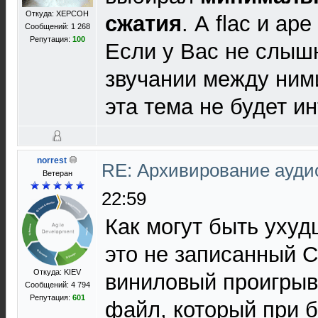
Откуда: ХЕРСОН
сжатия
. А flac и ap
Сообщений: 1 268
Репутация:
100
Если у Вас не слыш
звучании между ним
эта тема не будет и
norrest
RE: Архивирование ауд
Ветеран
22:59
Как могут быть ухуд
это не записанный C
Откуда: KIEV
виниловый проигрыв
Сообщений: 4 794
Репутация:
601
файл, который при 