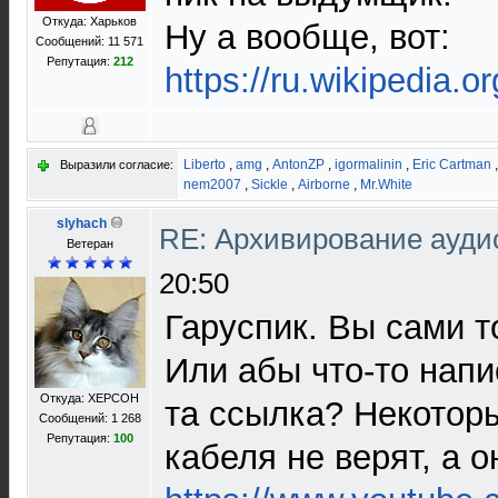
Откуда: Харьков
Ну а вообще, вот:
Сообщений: 11 571
Репутация:
212
https://ru.wikipedia.o
Liberto
,
amg
,
AntonZP
,
igormalinin
,
Eric Cartman
Выразили согласие:
nem2007
,
Sickle
,
Airborne
,
Mr.White
slyhach
RE: Архивирование ауд
Ветеран
20:50
Гаруспик. Вы сами т
Или абы что-то напи
Откуда: ХЕРСОН
та ссылка? Некоторы
Сообщений: 1 268
Репутация:
100
кабеля не верят, а о