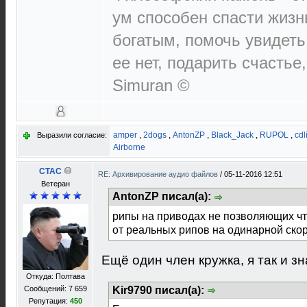
ум способен спасти жизн
богатым, помочь увидеть
ее нет, подарить счастье,
Simuran ©
amper
,
2dogs
,
AntonZP
,
Black_Jack
,
RUPOL
,
cdl
Выразили согласие:
Airborne
CTAC
RE: Архивирование аудио файлов
/
05-11-2016 12:51
Ветеран
AntonZP писал(а):
рипы на приводах не позволяющих чте
от реальных рипов на одинарной скор
Ещё один член кружка, я так и зн
Откуда: Полтава
Kir9790 писал(а):
Сообщений: 7 659
Репутация:
450