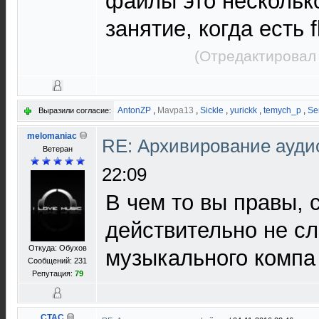
файлы это нескольк
занятие, когда есть f
(Отредактировал 
AntonZP
,
Mavpa13
,
Sickle
,
yurickk
,
temych_p
,
Se
Выразили согласие:
melomaniac
RE: Архивирование ауд
Ветеран
22:09
В чем то вы правы, 
действительно не сл
Откуда: Обухов
музыкального компа
Сообщений: 231
Репутация:
79
CTAC