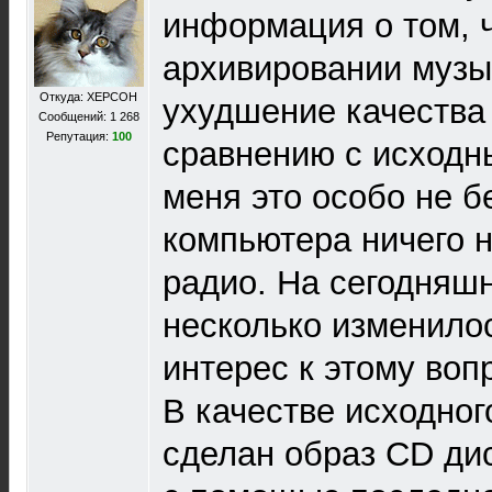
информация о том, 
архивировании музы
Откуда: ХЕРСОН
ухудшение качества
Сообщений: 1 268
Репутация:
100
сравнению с исходн
меня это особо не б
компьютера ничего 
радио. На сегодняш
несколько изменило
интерес к этому воп
В качестве исходно
сделан образ CD ди