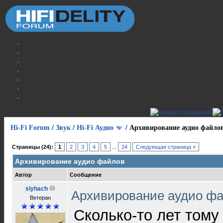
Hi-Fi Forum
/
Звук
/
Hi-Fi Аудио
/
Архивирование аудио файло
Страницы (24):
1
2
3
4
5
...
24
Следующая страница »
Архивирование аудио файлов
Автор
Сообщение
slyhach
Архивирование аудио ф
Ветеран
Сколько-то лет тому