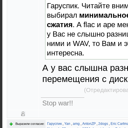
Гаруспик. Читайте вним
выбирал
минимальное
сжатия
. А flac и ape м
у Вас не слышно разни
ними и WAV, то Вам и э
интересна.
А у вас слышна раз
перемещения с диска
(Отредактирова
Stop war!!
Гаруспик
,
Yan
,
amg
,
AntonZP
,
2dogs
,
Eric Cartm
Выразили согласие: