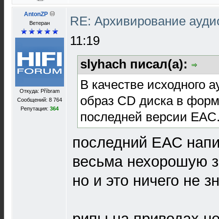
AntonZP
RE: Архивирование ауд
Ветеран
11:19
slyhach писал(а):
В качестве исходного 
Откуда: Příbram
образ CD диска в фор
Сообщений: 8 764
Репутация:
364
последней версии EAC
последний ЕАС напи
весьма нехорошую з
но и это ничего не зн
рипы на приводах н