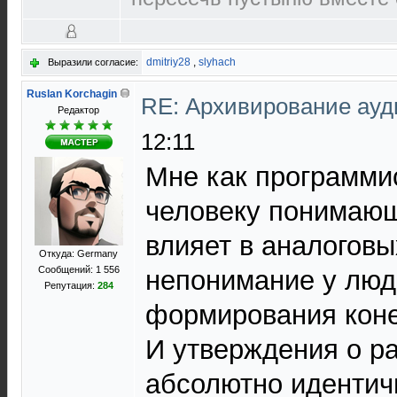
dmitriy28
,
slyhach
Выразили согласие:
Ruslan Korchagin
RE: Архивирование ау
Редактор
12:11
Мне как программис
человеку понимающ
влияет в аналоговы
Откуда: Germany
Сообщений: 1 556
непонимание у люд
Репутация:
284
формирования коне
И утверждения о ра
абсолютно идентич