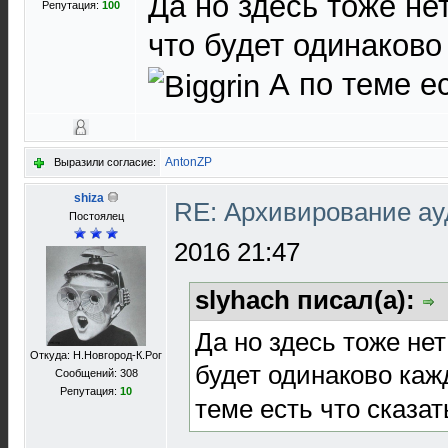
Да но здесь тоже не
Репутация:
100
что будет одинаково
А по теме ес
AntonZP
Выразили согласие:
shiza
RE: Архивирование а
Постоялец
2016 21:47
slyhach писал(а):
Да но здесь тоже нет
Откуда: Н.Новгород-К.Рог
будет одинаково каж
Сообщений: 308
Репутация:
10
теме есть что сказат