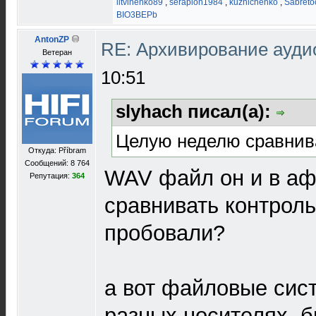
litvinenko89
,
serapion1984
,
kuznichenko
,
Sabreto
BIO3BEPb
AntonZP
RE: Архивирование ауд
Ветеран
10:51
slyhach писал(а):
Целую неделю сравнива
Откуда: Příbram
Сообщений: 8 764
WAV файл он и в аф
Репутация:
364
сравнивать контрол
пробовали?
а вот файловые сис
разных носителях, 