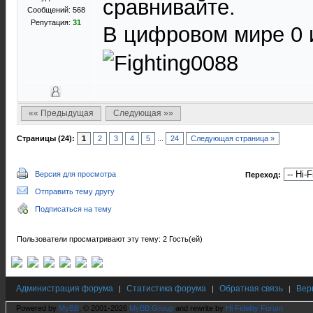
сравнивайте.
Сообщений: 568
Репутация:
31
В цифровом мире 0 и
«« Предыдущая
Следующая »»
Страницы (24):
1
2
3
4
5
...
24
Следующая страница »
Версия для просмотра
Переход:
Отправить тему другу
Подписаться на тему
Пользователи просматривают эту тему: 2 Гость(ей)
Администрация форума
Статистика форума
Обратная связь
Вер
|
|
|
Powered by
MyBB
, © 2001-2026
MyBB Group
and rewrite by
Hi Fidelity Forum