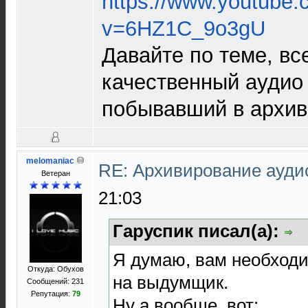
https://www.youtube
v=6HZ1C_9o3gU
Давайте по теме, все
качественный аудио
побывавший в архива
melomaniac
RE: Архивирование ауд
Ветеран
21:03
Гаруспик писал(а):
Я думаю, вам необходи
Откуда: Обухов
на выдумщик.
Сообщений: 231
Репутация:
79
Ну а вообще, вот: