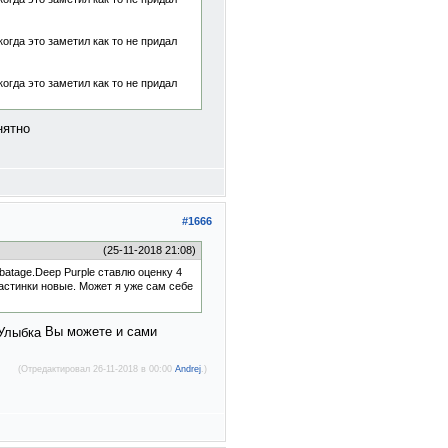
огда это заметил как то не придал
огда это заметил как то не придал
нятно
#1666
(25-11-2018 21:08)
batage.Deep Purple ставлю оценку 4
ластинки новые. Может я уже сам себе
Вы можете и сами
(Отредактировал 26-11-2018 в 00:00
Andrej
.)