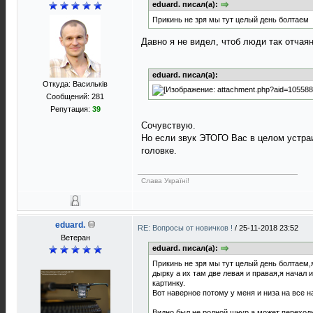
eduard. писал(а):
Прикинь не зря мы тут целый день болтаем
Давно я не видел, чтоб люди так отчая
eduard. писал(а):
Откуда: Васильків
Сообщений: 281
Репутация:
39
Сочувствую.
Но если звук ЭТОГО Вас в целом устраи
головке.
Слава Україні!
eduard.
RE: Вопросы от новичков !
/
25-11-2018 23:52
Ветеран
eduard. писал(а):
Прикинь не зря мы тут целый день болтаем,я
дырку а их там две левая и правая,я начал 
картинку.
Вот наверное потому у меня и низа на все 
Видно был не родной шнур а может переходни