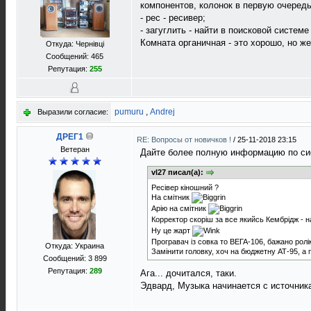
компонентов, колонок в первую очередь 
- рес - ресивер;
- загуглить - найти в поисковой системе 
Комната органичная - это хорошо, но ж
Откуда: Чернівці
Сообщений: 465
Репутация:
255
pumuru
,
Andrej
Выразили согласие:
ДРЕГ1
RE: Вопросы от новичков !
/
25-11-2018 23:15
Bетеран
Дайте более полную информацию по си
vl27 писал(а):
Ресівер кіношний ?
На смітник
Арію на смітник
Корректор скоріш за все якийсь Кембрідж - н
Ну це жарт
Програвач із совка то ВЕГА-106, бажано ролі
Откуда: Украина
Замінити головку, хоч на бюджетну АТ-95, а п
Сообщений: 3 899
Репутация:
289
Ага... дочитался, таки.
Эдвард, Музыка начинается с источник