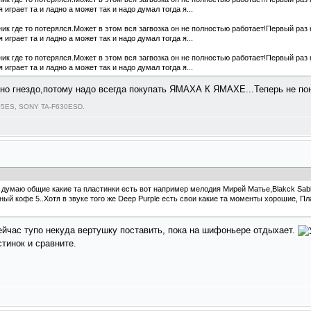
играет та и ладно а может так и надо думал тогда я...
к где то потерялся.Может в этом вся загвозка он не полностью работает!Первый раз к
играет та и ладно а может так и надо думал тогда я...
к где то потерялся.Может в этом вся загвозка он не полностью работает!Первый раз к
играет та и ладно а может так и надо думал тогда я...
дно гнездо,потому надо всегда покупать ЯМАХА К ЯМАХЕ...Теперь не по
05ES, SONY TA-F630ESD.
я думаю общие какие та пластинки есть вот например мелодия Мирей Матье,Blakck Sab
ный кофе 5..Хотя в звуке того же Deep Purple есть свои какие та моменты хорошие, П
 сейчас тупо некуда вертушку поставить, пока на шифоньере отдыхает.
тинок и сравните.