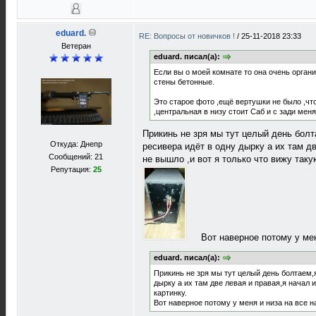
eduard.
RE: Вопросы от новичков !
/
25-11-2018 23:33
Ветеран
eduard. писал(а):
Если вы о моей комнате то она очень органич
стены бетонные.
Это старое фото ,ещё вертушки не было ,чт
,центральная в низу стоит Саб и с зади мен
Прикинь не зря мы тут целый день болт
Откуда: Днепр
ресивера идёт в одну дырку а их там д
Сообщений: 21
не вышло ,и вот я только что вижу таку
Репутация:
25
Вот наверное потому у ме
eduard. писал(а):
Прикинь не зря мы тут целый день болтаем,я
дырку а их там две левая и правая,я начал 
картинку.
Вот наверное потому у меня и низа на все 