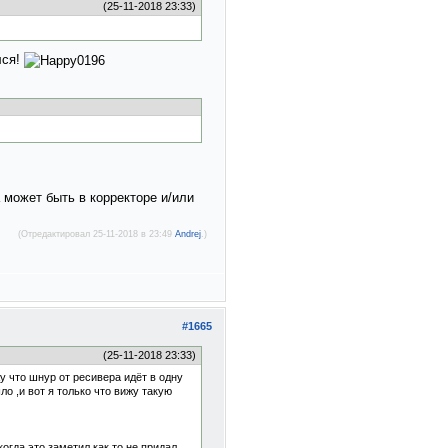
(25-11-2018 23:33)
лся!
 может быть в корректоре и/или
(Отредактировал 25-11-2018 в 23:49
Andrej
.)
#1665
(25-11-2018 23:33)
у что шнур от ресивера идёт в одну
о ,и вот я только что вижу такую
огда это заметил как то не придал