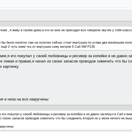
ная , я живу в своём доме,и кто ко мне не приходил все говорили звучёк у тебя классны
о бы было понятно там на полочке сейчас стоит вертушка по углам две маленькие кол
я ещё 2 чуть ниже тех,от вертушки сижу метров 6 Caб SW-P130
аем,я его покупал у своей любовницы и ресивер за копейки и не давно з
ве левая и правая,я начал из своих запасов проводов химичить что бы с
ю картинку.
ня и низа на все накручены
 его покупал у своей любовницы и ресивер за копейки и не давно заглянул в Саб и виж
из своих запасов проводов химичить что бы соединить вторую но у меня ничего не вышл
накручены