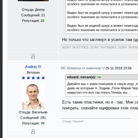
особого значения но попытался и успокоился 
Откуда: Днепр
Видно был не родной шнур а может переходни
Сообщений: 21
особого значения но попытался и успокоился 
Репутация:
25
Видно был не родной шнур а может переходни
особого значения но попытался и успокоился 
Но только что заглянул в усилок там о
SONY TA-F570ES, SONY TA-F590ES, SONY TA-F5
Andrej
RE: Вопросы от новичков !
/
25-11-2018 23:56
Ветеран
eduard. писал(а):
Давайте мы с вами поиграем в такую игру ,
даже не которым 4-.Зодиак ,Поли Мария Чер
накрутил.что всё так плохо.Теперь вы...
Есть такие пластинки, но я - пас. Мне
поиграть: скачайте оцифровки этих плас
Откуда: Васильків
Сообщений: 281
Слава Україні!
Репутация:
39