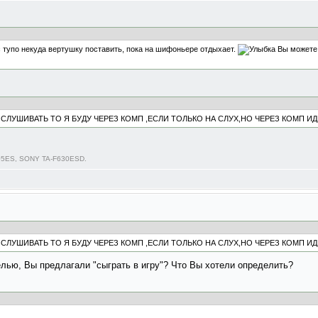
ас тупо некуда вертушку поставить, пока на шифоньере отдыхает.
Вы можете 
ПРОСЛУШИВАТЬ ТО Я БУДУ ЧЕРЕЗ КОМП ,ЕСЛИ ТОЛЬКО НА СЛУХ,НО ЧЕРЕЗ КОМП И
05ES, SONY TA-F630ESD.
ПРОСЛУШИВАТЬ ТО Я БУДУ ЧЕРЕЗ КОМП ,ЕСЛИ ТОЛЬКО НА СЛУХ,НО ЧЕРЕЗ КОМП И
целью, Вы предлагали "сыграть в игру"? Что Вы хотели определить?