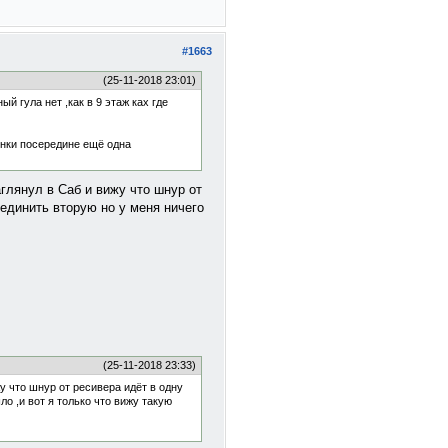
#1663
(25-11-2018 23:01)
й гула нет ,как в 9 этаж ках где
онки посередине ещё одна
аглянул в Саб и вижу что шнур от
оединить вторую но у меня ничего
(25-11-2018 23:33)
у что шнур от ресивера идёт в одну
о ,и вот я только что вижу такую