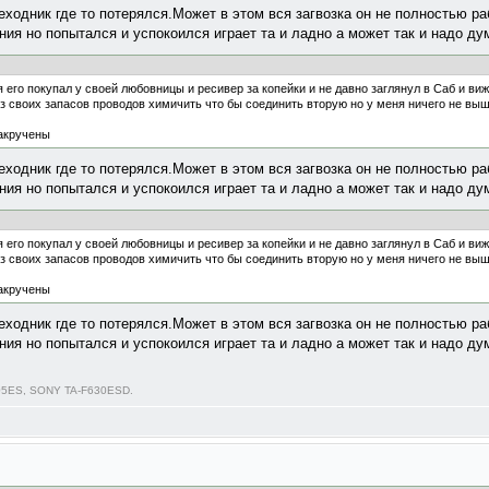
ходник где то потерялся.Может в этом вся загвозка он не полностью ра
ния но попытался и успокоился играет та и ладно а может так и надо дум
 его покупал у своей любовницы и ресивер за копейки и не давно заглянул в Саб и виж
из своих запасов проводов химичить что бы соединить вторую но у меня ничего не вышл
накручены
ходник где то потерялся.Может в этом вся загвозка он не полностью ра
ния но попытался и успокоился играет та и ладно а может так и надо дум
 его покупал у своей любовницы и ресивер за копейки и не давно заглянул в Саб и виж
из своих запасов проводов химичить что бы соединить вторую но у меня ничего не вышл
накручены
ходник где то потерялся.Может в этом вся загвозка он не полностью ра
ния но попытался и успокоился играет та и ладно а может так и надо дум
05ES, SONY TA-F630ESD.