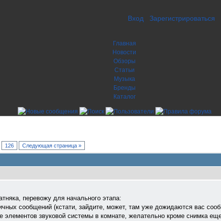
Вход
Зарегистрироваться
Главная
Новости
Обзоры
Статьи
Музыка
Бренды
Каталог
.
126
Следующая страница »
латняка, перевожу для начального этапа:
личных сообщений (кстати, зайдите, может, там уже дожидаются вас соо
ие элементов звуковой системы в комнате, желательно кроме снимка ещ