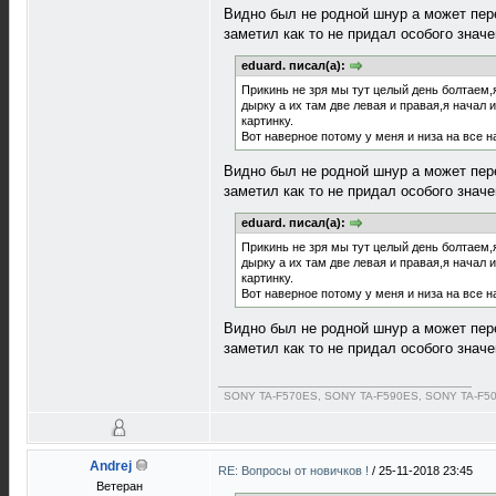
Видно был не родной шнур а может пере
заметил как то не придал особого значе
eduard. писал(а):
Прикинь не зря мы тут целый день болтаем,я
дырку а их там две левая и правая,я начал 
картинку.
Вот наверное потому у меня и низа на все 
Видно был не родной шнур а может пере
заметил как то не придал особого значе
eduard. писал(а):
Прикинь не зря мы тут целый день болтаем,я
дырку а их там две левая и правая,я начал 
картинку.
Вот наверное потому у меня и низа на все 
Видно был не родной шнур а может пере
заметил как то не придал особого значе
SONY TA-F570ES, SONY TA-F590ES, SONY TA-F5
Andrej
RE: Вопросы от новичков !
/
25-11-2018 23:45
Ветеран