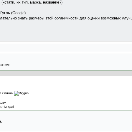
(кстати, их тип, марка, название?);
Гугль (Google).
елательно знать размеры этой органичности для оценки возможных улуч
стеме.
а смітник
кову.
отім далі.
а.