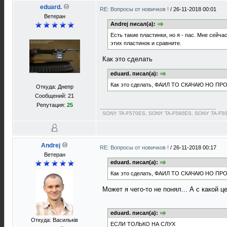
eduard.
RE: Вопросы от новичков !
/
26-11-2018 00:01
Ветеран
Andrej писал(а):
Есть такие пластинки, но я - пас. Мне сейч
этих пластинок и сравните.
Как это сделать
eduard. писал(а):
Как это сделать, ФАИЛ ТО СКАЧАЮ НО 
Откуда: Днепр
Сообщений: 21
Репутация:
25
SONY TA-F570ES, SONY TA-F590ES, SONY TA-F5
Andrej
RE: Вопросы от новичков !
/
26-11-2018 00:17
Ветеран
eduard. писал(а):
Как это сделать, ФАИЛ ТО СКАЧАЮ НО 
Может я чего-то не понял... А с какой 
eduard. писал(а):
Откуда: Васильків
ЕСЛИ ТОЛЬКО НА СЛУХ