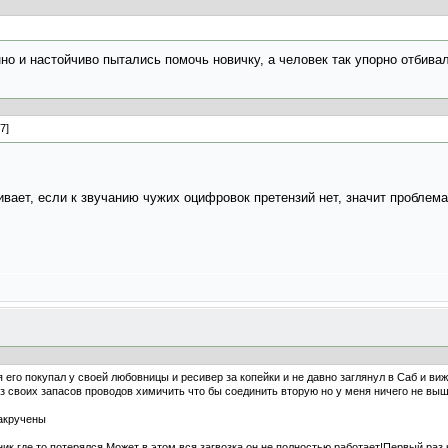
нно и настойчиво пытались помочь новичку, а человек так упорно отбива
вает, если к звучанию чужих оцифровок претензий нет, значит проблема
 его покупал у своей любовницы и ресивер за копейки и не давно заглянул в Саб и виж
из своих запасов проводов химичить что бы соединить вторую но у меня ничего не вышл
накручены
к где то потерялся.Может в этом вся загвозка он не полностью работает!Первый раз к