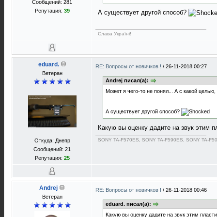
Сообщений: 281
Репутация:
39
А существует другой способ?
Слава Україні!
eduard.
RE: Вопросы от новичков !
/
26-11-2018 00:27
Ветеран
Andrej писал(а):
Может я чего-то не понял... А с какой целью
А существует другой способ?
Какую вы оценку дадите на звук эти
SONY TA-F570ES, SONY TA-F590ES, SONY TA-F5
Откуда: Днепр
Сообщений: 21
Репутация:
25
Andrej
RE: Вопросы от новичков !
/
26-11-2018 00:46
Ветеран
eduard. писал(а):
Какую вы оценку дадите на звук этим пла