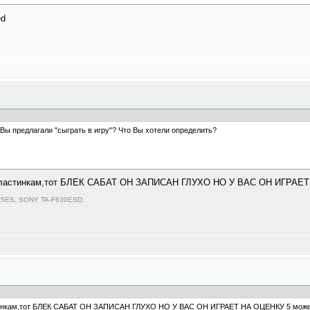
, Вы предлагали "сыграть в игру"? Что Вы хотели определить?
м пластинкам,тот БЛЕК САБАТ ОН ЗАПИСАН ГЛУХО НО У ВАС ОН ИГРАЕТ
05ES, SONY TA-F630ESD.
стинкам,тот БЛЕК САБАТ ОН ЗАПИСАН ГЛУХО НО У ВАС ОН ИГРАЕТ НА ОЦЕНКУ 5 может