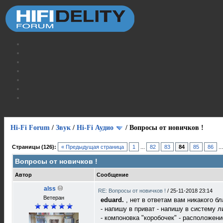
Hi-Fi Forum
/
Звук
/
Hi-Fi Аудио
/
Вопросы от новичков !
Страницы (126):
« Предыдущая страница
1
...
82
83
84
85
86
..
Вопросы от новичков !
Автор
Сообщение
alss
RE: Вопросы от новичков !
/
25-11-2018 23:14
Ветеран
eduard.
, нет в ответам вам никакого б
- напишу в приват - напишу в систему 
- компоновка "коробочек" - расположен