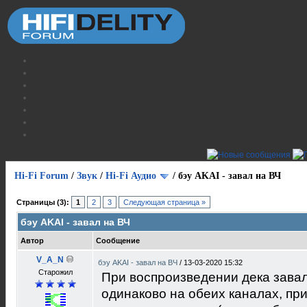
Hi-Fi Forum
/
Звук
/
Hi-Fi Аудио
/
бэу AKAI - завал на ВЧ
Страницы (3):
1
2
3
Следующая страница »
бэу AKAI - завал на ВЧ
Автор
Сообщение
V_A_N
бэу AKAI - завал на ВЧ
/
13-03-2020 15:32
Старожил
При воспроизведении дека завал
одинаково на обеих каналах, пр