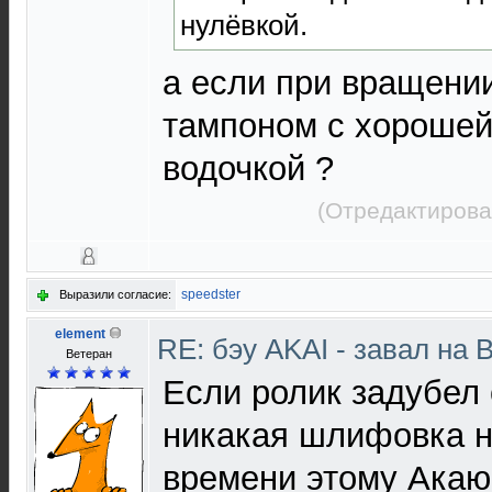
нулёвкой.
а если при вращени
тампоном с хорошей 
водочкой ?
(Отредактирова
speedster
Выразили согласие:
element
RE: бэу AKAI - завал на 
Ветеран
Если ролик задубел 
никакая шлифовка н
времени этому Акаю,