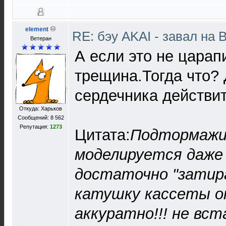
element
RE: бэу AKAI - завал на 
Ветеран
А если это не царап
трещина.Тогда что?
сердечника действит
Откуда: Харьков
Сообщений: 8 562
Репутация:
1273
Цитата:
Подтормажи
моделируется даже 
достаточно "затир
катушку кассеты о
аккуратно!!! не вст