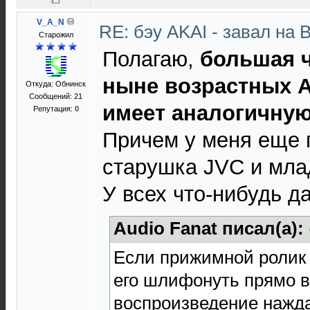
V_A_N
RE: бэу AKAI - завал на 
Старожил
Полагаю,
большая 
ныне возрастных AK
Откуда: Обнинск
Сообщений: 21
имеет аналогичную
Репутация:
0
Причем у меня еще 
старушка JVC и млад
У всех что-нибудь д
Audio Fanat писал(а):
Если прижимной ролик 
его шлифонуть прямо 
воспроизведение нажд