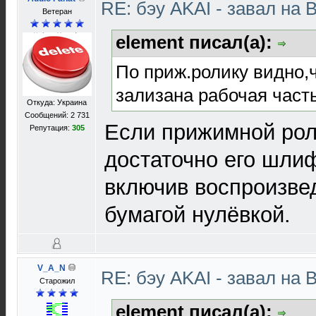
RE: бэу AKAI - завал на 
Ветеран
element писал(а):
По приж.ролику видно,ч
зализана рабочая часть
Откуда: Украина
Сообщений: 2 731
Если прижимной рол
Репутация:
305
достаточно его шли
включив воспроизве
бумагой нулёвкой.
V_A_N
RE: бэу AKAI - завал на 
Старожил
element писал(а):