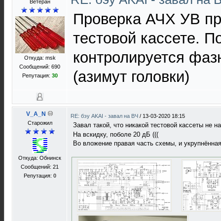
Ветеран
Проверка АЧХ УВ пр
тестовой кассете. П
контролируется фаз
Откуда: msk
Сообщений: 690
(азимут головки)
Репутация:
30
V_A_N
RE: бэу AKAI - завал на ВЧ
/
13-03-2020 18:15
Старожил
Завал такой, что никакой тестовой кассеты не н
На вскидку, поболе 20 дБ (((
Во вложение правая часть схемы, и укрупнённая 
Откуда: Обнинск
Сообщений: 21
Репутация:
0