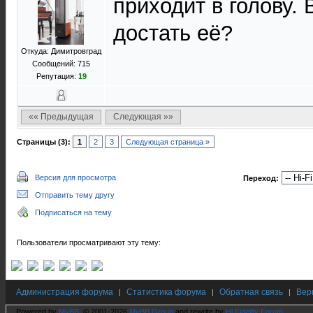
приходит в голову. 
достать её?
Откуда: Димитровград
Сообщений: 715
Репутация:
19
«« Предыдущая
Следующая »»
Страницы (3):
1
2
3
Следующая страница »
Версия для просмотра
Переход:
Отправить тему другу
Подписаться на тему
Пользователи просматривают эту тему:
Администрация форума
Статистика форума
Обратная связь
Вер
|
|
|
Powered by
MyBB
, © 2001-2026
MyBB Group
and rewrite by
Hi Fidelity Forum