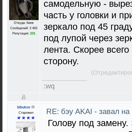
самодельную - выре
часть у головки и пр
Откуда: Киев
зеркало под 45 град
Сообщений: 3 465
Репутация:
231
под лупой через зер
лента. Скорее всего 
сторону.
(Отредактиро
:wq
bibukov
RE: бэу AKAI - завал н
Старожил
Голову под замену.