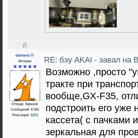
element
RE: бэу AKAI - завал на 
Ветеран
Возможно ,просто "у
тракте при транспор
вообще,GX-F35, отл
Откуда: Харьков
подстроить его уже 
Сообщений: 8 562
Репутация:
1273
кассета( с пачками 
зеркальная для про