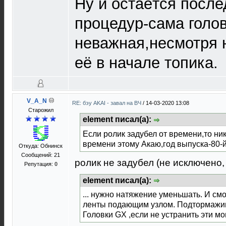
Ну и остаётся после
процедур-сама голо
неважная,несмотря 
её в начале топика.
V_A_N
RE: бэу AKAI - завал на ВЧ
/
14-03-2020 13:08
Старожил
element писал(а):
Если ролик задубел от времени,то ни
времени этому Акаю,год выпуска-80-й
Откуда: Обнинск
Сообщений: 21
ролик не задубел (не исключено,
Репутация:
0
element писал(а):
... нужно натяжение уменьшать. И с
ленты подающим узлом. Подтормажив
Головки GX ,если не устранить эти мо