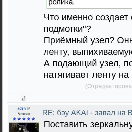
ролика.
Что именно создает 
подмотки"?
Приёмный узел? Он
ленту, выпихиваему
А подающий узел, п
натягивает ленту на 
(Отредактирова
adsh
RE: бэу AKAI - завал на 
Ветеран
Поставить зеркальну