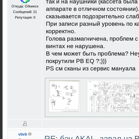
так и на наушники (кассета был
Откуда: Обнинск
аппарате в отличном состоянии)
Сообщений: 21
сказывается подозрительно слабо 
Репутация:
0
При записи разный уровень по 
корректно.
Голова размагничена, проблем с 
винтах не нарушена.
В чем может быть проблема? Не
покрутили PB EQ ?;)))
PS см сканы из сервис мануала
vbvb
RE: бэу AKAI - завал на 