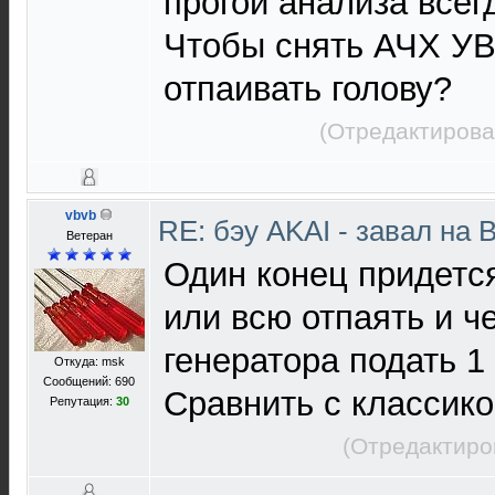
прогой анализа всегд
Чтобы снять АЧХ УВ
отпаивать голову?
(Отредактирова
vbvb
RE: бэу AKAI - завал на 
Ветеран
Один конец придетс
или всю отпаять и ч
генератора подать 1
Откуда: msk
Сообщений: 690
Сравнить с классик
Репутация:
30
(Отредактиро