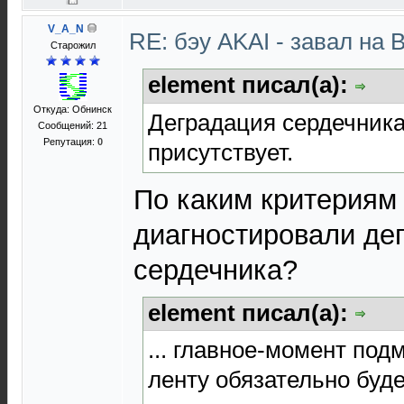
V_A_N
RE: бэу AKAI - завал на 
Старожил
element писал(а):
Откуда: Обнинск
Деградация сердечника
Сообщений: 21
Репутация:
0
присутствует.
По каким критериям
диагностировали де
сердечника?
element писал(а):
... главное-момент подм
ленту обязательно буде