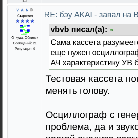
V_A_N
RE: бэу AKAI - завал на 
Старожил
vbvb писал(а):
Откуда: Обнинск
Сама кассета разумеетс
Сообщений: 21
Репутация:
0
еще нужен осциллограф
АЧ характеристику УВ б
Тестовая кассета по
менять голову.
Осциллограф с гене
проблема, да и звук