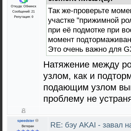
Откуда: Обнинск
Так же-проверьте моме
Сообщений: 21
Репутация:
0
участке "прижимной ро
при её подмотке при в
момент подтормаживан
Это очень важно для G
Натяжение между р
узлом, как и подто
подающим узлом вы
проблему не устраня
speedster
RE: бэу AKAI - завал 
Ветеран