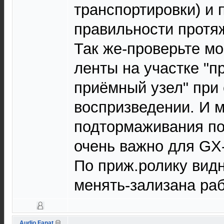
транспортировки) и 
правильности протяж
Так же-проверьте м
ленты на участке "п
приёмный узел" при 
воспризведении. И 
подтормаживания п
очень важно для GX-
По приж.ролику видн
менять-зализана раб
Audio Fanat