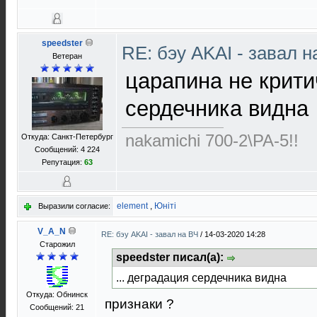
speedster
RE: бэу AKAI - завал 
Ветеран
царапина не крити
сердечника видна
nakamichi 700-2\PA-5!!
Откуда: Санкт-Петербург
Сообщений: 4 224
Репутация:
63
element
,
Юнiтi
Выразили согласие:
V_A_N
RE: бэу AKAI - завал на ВЧ
/
14-03-2020 14:28
Старожил
speedster писал(а):
... деградация сердечника видна
Откуда: Обнинск
признаки ?
Сообщений: 21