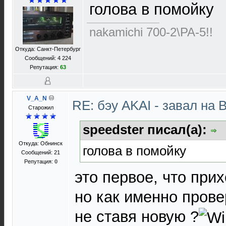
голова в помойку
nakamichi 700-2\PA-5!!
Откуда: Санкт-Петербург
Сообщений: 4 224
Репутация:
63
V_A_N
RE: бэу AKAI - завал на 
Старожил
speedster писал(а):
Откуда: Обнинск
голова в помойку
Сообщений: 21
Репутация:
0
это первое, что прих
но как именно прове
не ставя новую ?