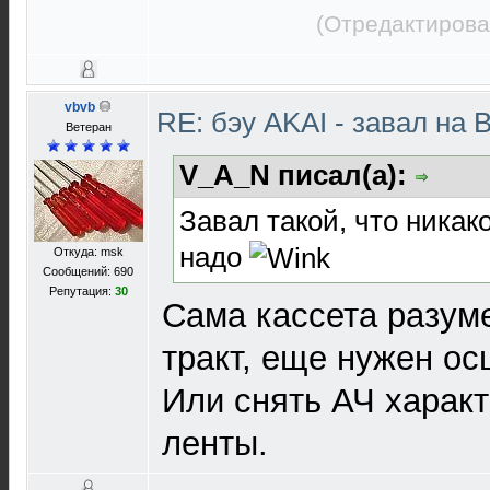
(Отредактирова
vbvb
RE: бэу AKAI - завал на 
Ветеран
V_A_N писал(а):
Завал такой, что никак
надо
Откуда: msk
Сообщений: 690
Репутация:
30
Сама кассета разуме
тракт, еще нужен ос
Или снять АЧ характ
ленты.