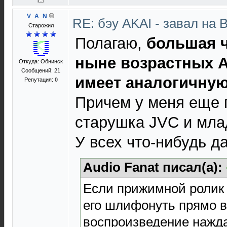
V_A_N
RE: бэу AKAI - завал на 
Старожил
Полагаю,
большая 
ныне возрастных AK
Откуда: Обнинск
Сообщений: 21
имеет аналогичную
Репутация:
0
Причем у меня еще 
старушка JVC и млад
У всех что-нибудь д
Audio Fanat писал(а):
Если прижимной ролик 
его шлифонуть прямо 
воспроизведение нажд