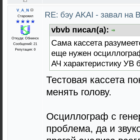
V_A_N
RE: бэу AKAI - завал на 
Старожил
vbvb писал(а):
Откуда: Обнинск
Сама кассета разумеетс
Сообщений: 21
Репутация:
0
еще нужен осциллограф
АЧ характеристику УВ б
Тестовая кассета по
менять голову.
Осциллограф с гене
проблема, да и звук