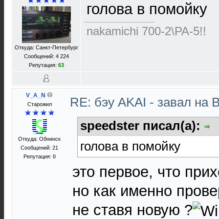
голова в помойку
nakamichi 700-2\PA-5!!
Откуда: Санкт-Петербург
Сообщений: 4 224
Репутация:
63
V_A_N
RE: бэу AKAI - завал на 
Старожил
speedster писал(а):
Откуда: Обнинск
голова в помойку
Сообщений: 21
Репутация:
0
это первое, что прих
но как именно прове
не ставя новую ?