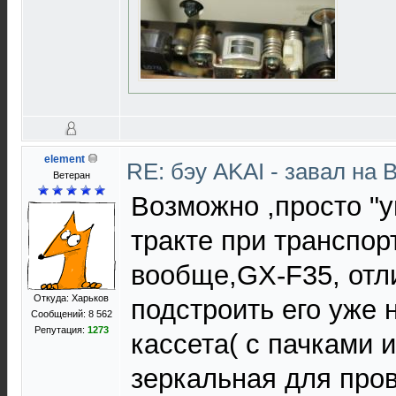
element
RE: бэу AKAI - завал на 
Ветеран
Возможно ,просто "у
тракте при транспор
вообще,GX-F35, отл
Откуда: Харьков
подстроить его уже 
Сообщений: 8 562
Репутация:
1273
кассета( с пачками 
зеркальная для про