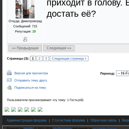
приходит в голову. 
достать её?
Откуда: Димитровград
Сообщений: 715
Репутация:
19
«« Предыдущая
Следующая »»
Страницы (3):
1
2
3
Следующая страница »
Версия для просмотра
Переход:
Отправить тему другу
Подписаться на тему
Пользователи просматривают эту тему: 1 Гость(ей)
Администрация форума
Статистика форума
Обратная связь
Вер
|
|
|
Powered by
MyBB
, © 2001-2026
MyBB Group
and rewrite by
Hi Fidelity Forum