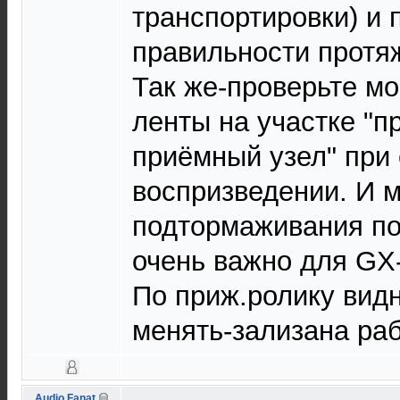
транспортировки) и 
правильности протяж
Так же-проверьте м
ленты на участке "п
приёмный узел" при 
воспризведении. И 
подтормаживания п
очень важно для GX-
По приж.ролику видн
менять-зализана раб
Audio Fanat