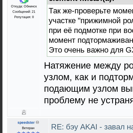
Откуда: Обнинск
Так же-проверьте моме
Сообщений: 21
Репутация:
0
участке "прижимной ро
при её подмотке при в
момент подтормаживан
Это очень важно для G
Натяжение между р
узлом, как и подто
подающим узлом вы
проблему не устраня
speedster
RE: бэу AKAI - завал 
Ветеран