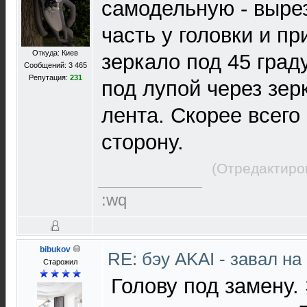
самодельную - выре
часть у головки и пр
Откуда: Киев
зеркало под 45 град
Сообщений: 3 465
Репутация:
231
под лупой через зер
лента. Скорее всего 
сторону.
(Отредактиро
:wq
bibukov
RE: бэу AKAI - завал н
Старожил
Голову под замену.