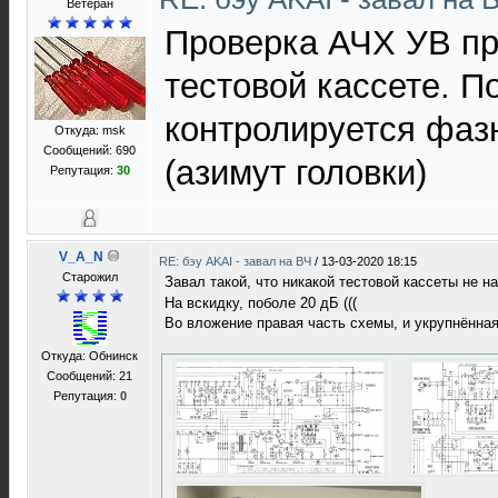
Ветеран
Проверка АЧХ УВ пр
тестовой кассете. П
контролируется фаз
Откуда: msk
Сообщений: 690
(азимут головки)
Репутация:
30
V_A_N
RE: бэу AKAI - завал на ВЧ
/
13-03-2020 18:15
Старожил
Завал такой, что никакой тестовой кассеты не н
На вскидку, поболе 20 дБ (((
Во вложение правая часть схемы, и укрупнённая 
Откуда: Обнинск
Сообщений: 21
Репутация:
0