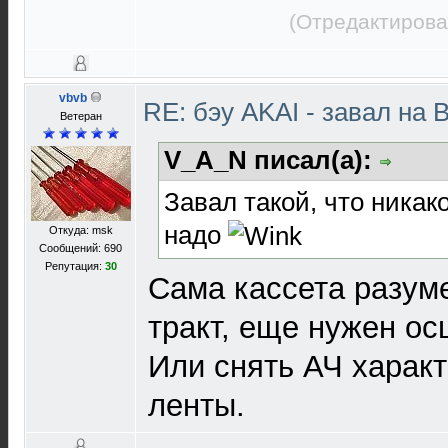
(Отредактирова
vbvb
RE: бэу AKAI - завал на 
Ветеран
V_A_N писал(а):
Завал такой, что никак
надо
Откуда: msk
Сообщений: 690
Репутация:
30
Сама кассета разуме
тракт, еще нужен ос
Или снять АЧ характ
ленты.