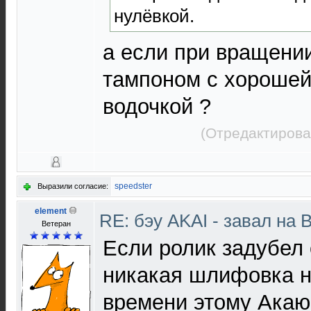
нулёвкой.
а если при вращени
тампоном с хорошей 
водочкой ?
(Отредактирова
speedster
Выразили согласие:
element
RE: бэу AKAI - завал на 
Ветеран
Если ролик задубел 
никакая шлифовка н
времени этому Акаю,