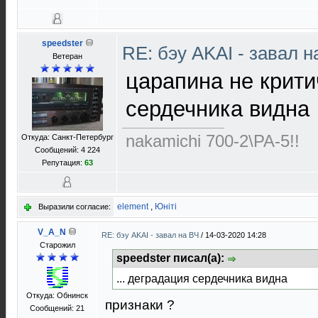
speedster
RE: бэу AKAI - завал 
Ветеран
царапина не крити
сердечника видна
nakamichi 700-2\PA-5!!
Откуда: Санкт-Петербург
Сообщений: 4 224
Репутация:
63
element
,
Юнiтi
Выразили согласие:
V_A_N
RE: бэу AKAI - завал на ВЧ
/
14-03-2020 14:28
Старожил
speedster писал(а):
... деградация сердечника видна
Откуда: Обнинск
признаки ?
Сообщений: 21