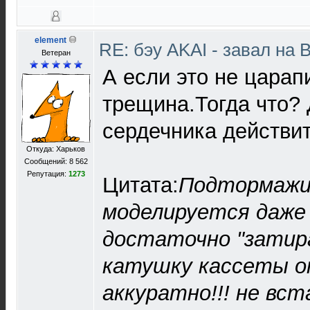
element
RE: бэу AKAI - завал на 
Ветеран
А если это не царап
трещина.Тогда что?
сердечника действит
Откуда: Харьков
Сообщений: 8 562
Репутация:
1273
Цитата:
Подтормажи
моделируется даже 
достаточно "затир
катушку кассеты о
аккуратно!!! не вст