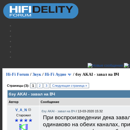
Hi-Fi Forum
/
Звук
/
Hi-Fi Аудио
/
бэу AKAI - завал на ВЧ
Страницы (3):
1
2
3
Следующая страница »
бэу AKAI - завал на ВЧ
Автор
Сообщение
V_A_N
бэу AKAI - завал на ВЧ
/
13-03-2020 15:32
Старожил
При воспроизведении дека завал
одинаково на обеих каналах, пр