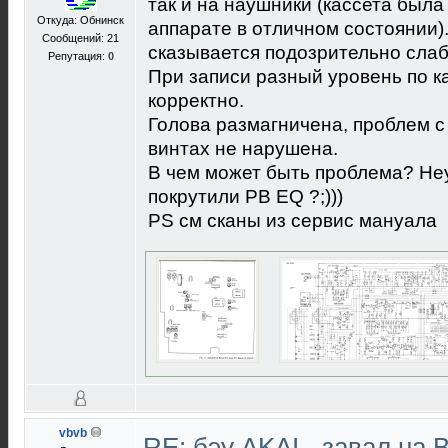
так и на наушники (кассета был
Откуда: Обнинск
аппарате в отличном состоянии)
Сообщений: 21
сказывается подозрительно слабо 
Репутация:
0
При записи разный уровень по 
корректно.
Голова размагничена, проблем с 
винтах не нарушена.
В чем может быть проблема? Не
покрутили PB EQ ?;)))
PS см сканы из сервис мануала
vbvb
RE: бэу AKAI - завал на 