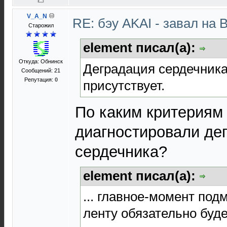
V_A_N
RE: бэу AKAI - завал на 
Старожил
element писал(а):
Откуда: Обнинск
Деградация сердечника
Сообщений: 21
Репутация:
0
присутствует.
По каким критериям
диагностировали де
сердечника?
element писал(а):
... главное-момент подм
ленту обязательно буде