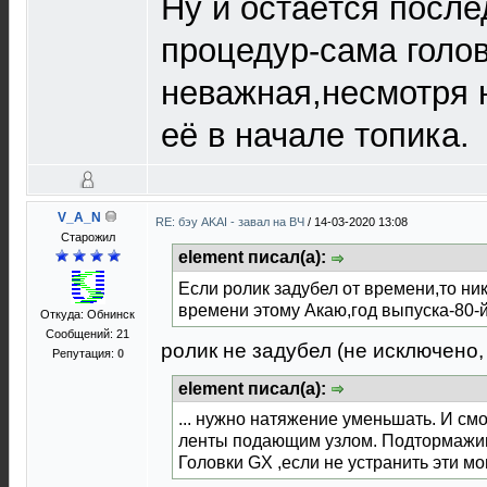
Ну и остаётся после
процедур-сама голо
неважная,несмотря 
её в начале топика.
V_A_N
RE: бэу AKAI - завал на ВЧ
/
14-03-2020 13:08
Старожил
element писал(а):
Если ролик задубел от времени,то ни
времени этому Акаю,год выпуска-80-й
Откуда: Обнинск
Сообщений: 21
ролик не задубел (не исключено,
Репутация:
0
element писал(а):
... нужно натяжение уменьшать. И с
ленты подающим узлом. Подтормажив
Головки GX ,если не устранить эти мо