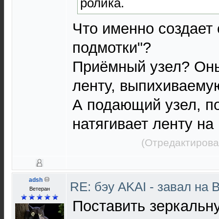
ролика.
Что именно создает 
подмотки"?
Приёмный узел? Он
ленту, выпихиваему
А подающий узел, п
натягивает ленту на 
(Отредактирова
adsh
RE: бэу AKAI - завал на 
Ветеран
Поставить зеркальну