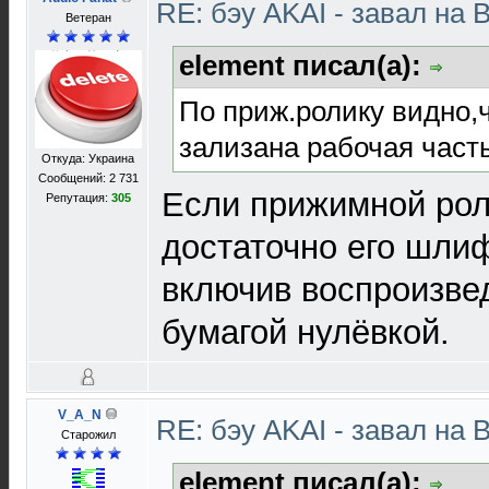
RE: бэу AKAI - завал на 
Ветеран
element писал(а):
По приж.ролику видно,ч
зализана рабочая часть
Откуда: Украина
Сообщений: 2 731
Если прижимной рол
Репутация:
305
достаточно его шли
включив воспроизве
бумагой нулёвкой.
V_A_N
RE: бэу AKAI - завал на 
Старожил
element писал(а):