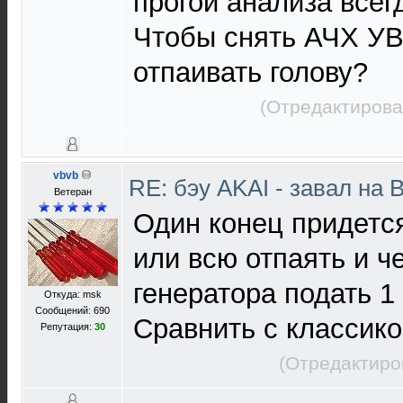
прогой анализа всегд
Чтобы снять АЧХ УВ
отпаивать голову?
(Отредактирова
vbvb
RE: бэу AKAI - завал на 
Ветеран
Один конец придетс
или всю отпаять и ч
генератора подать 1
Откуда: msk
Сообщений: 690
Сравнить с классик
Репутация:
30
(Отредактиро