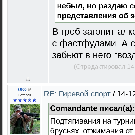
небыл, но раздаю с
представления об э
В гроб загонит алк
с фастфудами. А 
забьют в него гвоз
(Отредактировал 14
t.800
RE: Гиревой спорт
/
14-1
Ветеран
Comandante писал(а)
Подтягивания на турни
брусьях, отжимания от 