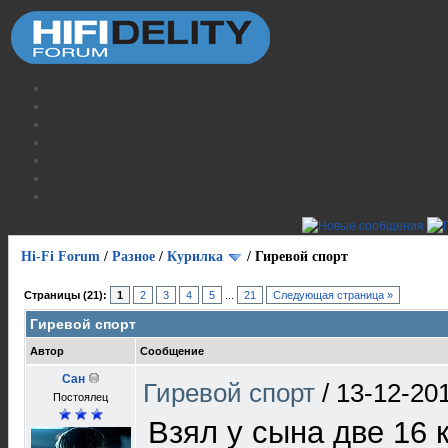
Hi-Fi Forum
/
Разное
/
Курилка
/
Гиревой спорт
Страницы (21):
1
2
3
4
5
...
21
Следующая страница »
Гиревой спорт
Автор
Сообщение
Сан
Гиревой спорт
/
13-12-20
Постоялец
Взял у сына две 16 