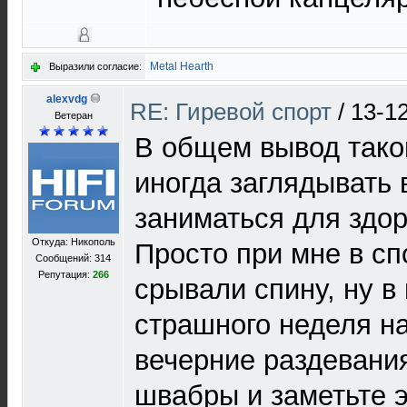
Metal Hearth
Выразили согласие:
alexvdg
RE: Гиревой спорт
/
13-1
Ветеран
В общем вывод тако
иногда заглядывать в
заниматься для здор
Откуда: Никополь
Просто при мне в сп
Сообщений: 314
Репутация:
266
срывали спину, ну в
страшного неделя н
вечерние раздевани
швабры и заметьте 