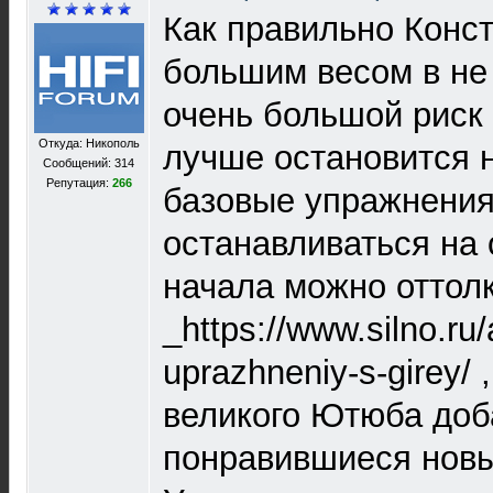
Как правильно Конст
большим весом в не
очень большой риск
Откуда: Никополь
лучше остановится 
Сообщений: 314
Репутация:
266
базовые упражнения
останавливаться на
начала можно оттолк
_https://www.silno.ru/
uprazhneniy-s-girey/
великого Ютюба доб
понравившиеся новы