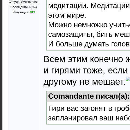
Откуда: Svetlovodsk
медитации. Медитации 
Сообщений: 6 924
Репутация:
819
этом мире.
Можно немножко учить
самозащиты, бить мешо
И больше думать голов
Всем этим конечно 
и гирями тоже, если
другому не мешает.
Comandante писал(а)
Гири вас загонят в гро
запланировал ваш набо