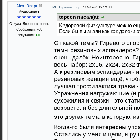
Alex_Dnepr
RE: Гиревой спорт
/
14-12-2019 12:33
Aудиоатеист
topcon писал(а):
Откуда: Днепропетровск
К здоровой физкультуре можно е
Сообщений: 768
Если бы вы знали как как далеки от
Репутация:
476
От какой темы? Гиревого спор
темы резиновых эспандеров? 
очень далёк. Неинтересно. Ги
весь набор: 2х16, 2х24, 2х32кг
А к резиновым эспандерам - и
резиновых женщин ещё, чтобы
лучшая профилактика травм - 
Упражнения нагружающие (и 
сухожилия и связки - это
стат
возрасте, и без длительной по
это другая тема, в которую, 
Когда-то были интересны упр
Остались у меня и цепи, и руч