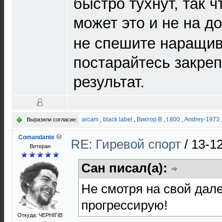
быстро тухнут, так 
может это и не на д
не спешите наращив
постарайтесь закреп
результат.
arcam
,
black label
,
Виктор В
,
t.800
,
Andrey-1973
Выразили согласие:
Comandante
RE: Гиревой спорт
/
13-1
Ветеран
Сан писал(а):
Не смотря на свой дале
прогрессирую!
Откуда: ЧЕРНIГIВ