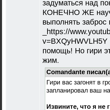
задуматься над пок
КОНЕЧНО ЖЕ науч
выполнять заброс 
_https://www.youtu
v=BXQyHWVLH5Y Ю
помощь! Но гири эт
жим.
Comandante писал(
Гири вас загонят в г
запланировал ваш на
Извините, что я не 