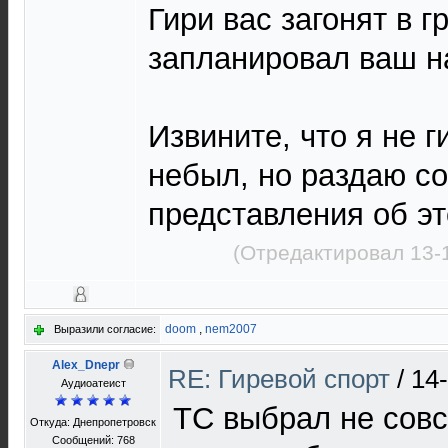
Гири вас загонят в 
запланировал ваш н
Извините, что я не г
небыл, но раздаю с
представления об э
(Отредактировал 13-
doom
,
nem2007
Выразили согласие:
Alex_Dnepr
RE: Гиревой спорт
/
14
Aудиоатеист
ТС выбрал не совс
Откуда: Днепропетровск
Сообщений: 768