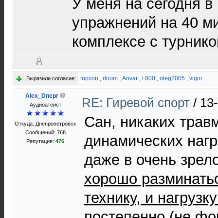
У меня на сегодня в
упражнений на 40 ми
комплексе с турнико
topcon
,
doom
,
Anvar
,
t.800
,
oleg2005
,
vigor
Выразили согласие:
Alex_Dnepr
RE: Гиревой спорт
/
13
Aудиоатеист
Сан, никаких травм
Откуда: Днепропетровск
Сообщений: 768
динамических нагр
Репутация:
476
даже в очень зрел
хорошо разминать
технику, и нагрузк
постепенно
(не фо