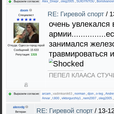
Alex_Dnepr
,
oleg2005
,
SUIGYNTOU
,
BorisIvanov
Выразили согласие:
doom
RE: Гиревой спорт
/
1
Специалист
очень увлекался 
армии..............
занимался железо
Откуда: Одесса-город герой
Сообщений: 15 633
травмироваться и
Репутация:
1315
ПЕПЕЛ КЛААСА СТУЧИ
arcam
,
vadimkanik63
,
norman
,
djon
,
o-leg
,
Andre
Выразили согласие:
Anvar
,
t.800
,
viktorgurzhiy1
,
nem2007
,
oleg2005
alexvdg
RE: Гиревой спорт
/
13-1
Ветеран