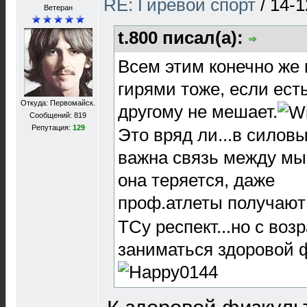
RE: Гиревой спорт
/
14-1
Ветеран
t.800 писал(а):
Всем этим конечно же 
гирями тоже, если ест
Откуда: Первомайск.
другому не мешает.
Сообщений: 819
Репутация:
129
Это вряд ли...в силов
важна связь между мы
она теряется, даже
проф.атлеты получают
ТСу респект...но с во
заниматься здоровой 