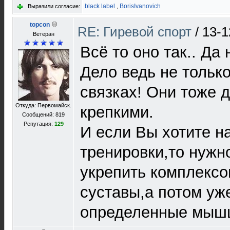
black label
,
BorisIvanovich
Выразили согласие:
topcon
RE: Гиревой спорт
/
13-1
Ветеран
Всё то оно так.. Да 
Дело ведь не тольк
связках! Они тоже 
Откуда: Первомайск.
крепкими.
Сообщений: 819
Репутация:
129
И если Вы хотите н
тренировки,то нужн
укрепить комплекс
суставы,а потом уж
определенные мыш