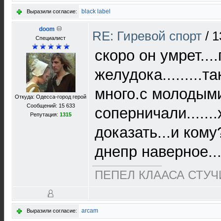
black label
Выразили согласие:
doom
RE: Гиревой спорт
/
1
Специалист
скоро он умрет...
желудока.........
много.с молодыми
Откуда: Одесса-город герой
Сообщений: 15 633
соперничали......
Репутация:
1315
доказать...и кому
днепр наверное....
ПЕПЕЛ КЛААСА СТУЧИ
arcam
Выразили согласие: