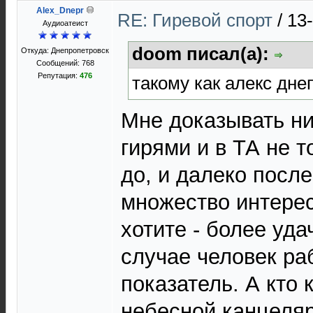
Alex_Dnepr
RE: Гиревой спорт
/
13
Aудиоатеист
doom писал(а):
Откуда: Днепропетровск
Сообщений: 768
Репутация:
476
такому как алекс днеп
Мне доказывать ни
гирями и в ТА не т
до, и далеко после
множество интере
хотите - более уд
случае человек ра
показатель. А кто 
небесной канцеляр