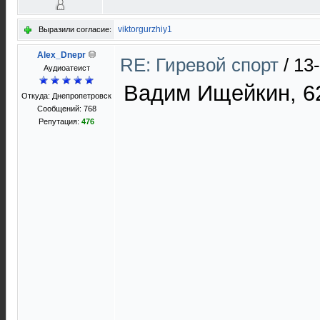
viktorgurzhiy1
Выразили согласие:
Alex_Dnepr
RE: Гиревой спорт
/
13
Aудиоатеист
Вадим Ищейкин, 62
Откуда: Днепропетровск
Сообщений: 768
Репутация:
476