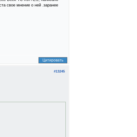
ста свое мнение о ней .заранее
Цитировать
#13245