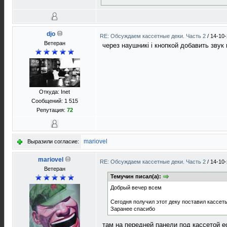
djo
RE: Обсуждаем кассетные деки. Часть 2
/
14-10-
Ветеран
через наушникі і кнопкой добавить звук
Откуда: Inet
Сообщений: 1 515
Репутация:
72
mariovel
Выразили согласие:
mariovel
RE: Обсуждаем кассетные деки. Часть 2
/
14-10-
Ветеран
Темучин писал(а):
Добрый вечер всем
Сегодня получил этот деку поставил кассет
Заранее спасибо
там на передней панели под кассетой ес