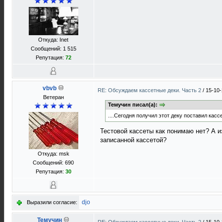
Откуда: Inet
Сообщений: 1 515
Репутация:
72
vbvb
RE: Обсуждаем кассетные деки. Часть 2
/
15-10-
Ветеран
Темучин писал(а):
....Сегодня получил этот деку поставил кас
Тестовой кассеты как понимаю нет? А из
записанной кассетой?
Откуда: msk
Сообщений: 690
Репутация:
30
djo
Выразили согласие:
Темучин