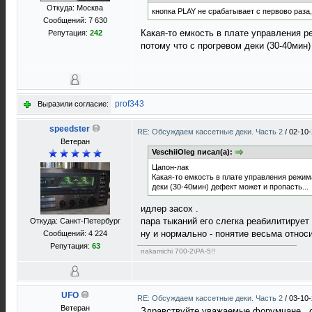
Откуда: Москва
кнопка PLAY не срабатывает с первово раза
Сообщений: 7 630
Какая-то емкость в плате управления р
Репутация:
242
потому что с прогревом деки (30-40мин)
prof343
Выразили согласие:
speedster
RE: Обсуждаем кассетные деки. Часть 2
/
02-10-
Ветеран
VeschiiOleg писал(а):
Цапон-лак
Какая-то емкость в плате управления режим
деки (30-40мин) дефект может и пропасть...
идлер засох .
пара тыканий его слегка реабилитирует 
Откуда: Санкт-Петербург
ну и нормально - понятие весьма относ
Сообщений: 4 224
Репутация:
63
nakamichi 700-2\PA-5!!
UFO
RE: Обсуждаем кассетные деки. Часть 2
/
03-10-
Ветеран
Здравствуйте уважаемые форумчане , с