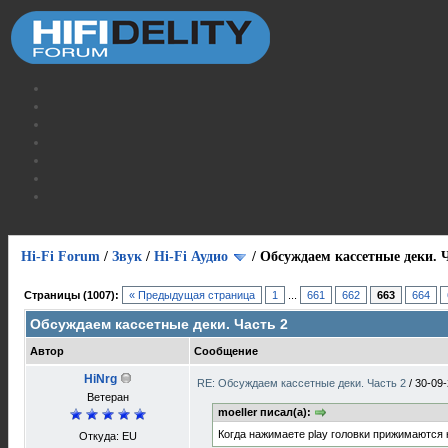
Hi-Fi Forum
/
Звук
/
Hi-Fi Аудио
/
Обсуждаем кассетные деки. Ч
Страницы (1007):
« Предыдущая страница
1
...
661
662
663
664
Обсуждаем кассетные деки. Часть 2
Автор
Сообщение
HiNrg
RE: Обсуждаем кассетные деки. Часть 2
/
30-09-
Ветеран
moeller писал(а):
Когда нажимаете play головки прижимаются к
Откуда: EU