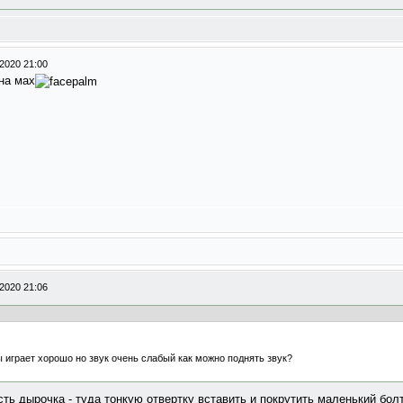
2020 21:00
 на мах
2020 21:06
ы играет хорошо но звук очень слабый как можно поднять звук?
ть дырочка - туда тонкую отвертку вставить и покрутить маленький болт