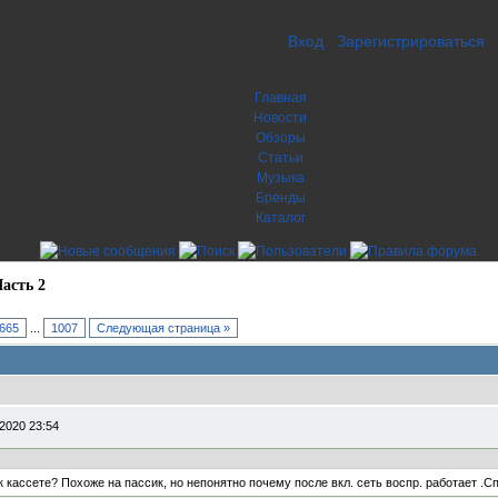
Вход
Зарегистрироваться
Главная
Новости
Обзоры
Статьи
Музыка
Бренды
Каталог
асть 2
665
...
1007
Следующая страница »
2020 23:54
 кассете? Похоже на пассик, но непонятно почему после вкл. сеть воспр. работает .С