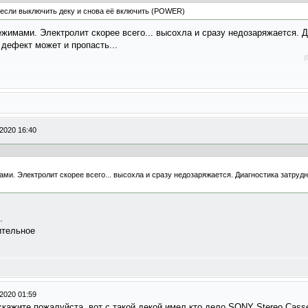
,если выключить деку и снова её включить (POWER)
ежимами. Электролит скорее всего... высохла и сразу недозаряжается. 
 дефект может и пропасть...
(
2020 16:40
ами. Электролит скорее всего... высохла и сразу недозаряжается. Диагностика затруд
.
ительное
2020 01:59
кажите пожалуйста, вот с такой декой имел кто дело SONY Stereo Cass