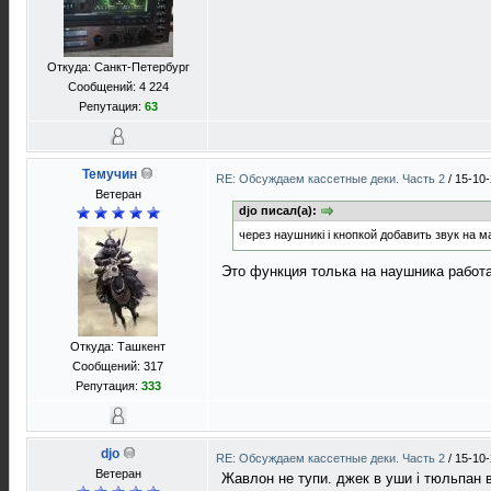
Откуда: Санкт-Петербург
Сообщений: 4 224
Репутация:
63
Темучин
RE: Обсуждаем кассетные деки. Часть 2
/
15-10-
Ветеран
djo писал(а):
через наушникі і кнопкой добавить звук на м
Это функция толька на наушника работа
Откуда: Ташкент
Сообщений: 317
Репутация:
333
djo
RE: Обсуждаем кассетные деки. Часть 2
/
15-10-
Ветеран
Жавлон не тупи. джек в уши і тюльпан 