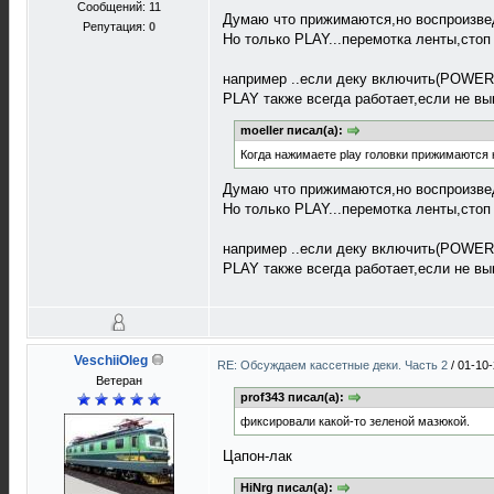
Сообщений: 11
Думаю что прижимаются,но воспроизвед
Репутация:
0
Но только PLAY...перемотка ленты,стоп
например ..если деку включить(POWER),
PLAY также всегда работает,если не вы
moeller писал(а):
Когда нажимаете play головки прижимаются к
Думаю что прижимаются,но воспроизвед
Но только PLAY...перемотка ленты,стоп
например ..если деку включить(POWER),
PLAY также всегда работает,если не вы
VeschiiOleg
RE: Обсуждаем кассетные деки. Часть 2
/
01-10-
Ветеран
prof343 писал(а):
фиксировали какой-то зеленой мазюкой.
Цапон-лак
HiNrg писал(а):