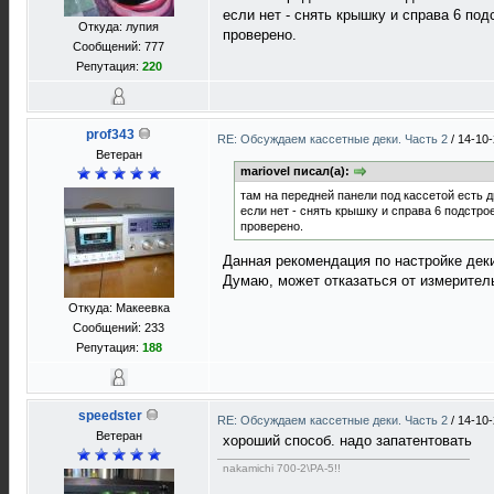
если нет - снять крышку и справа 6 под
Откуда: лупия
проверено.
Сообщений: 777
Репутация:
220
prof343
RE: Обсуждаем кассетные деки. Часть 2
/
14-10-
Ветеран
mariovel писал(а):
там на передней панели под кассетой есть д
если нет - снять крышку и справа 6 подстро
проверено.
Данная рекомендация по настройке дек
Думаю, может отказаться от измерител
Откуда: Макеевка
Сообщений: 233
Репутация:
188
speedster
RE: Обсуждаем кассетные деки. Часть 2
/
14-10-
Ветеран
хороший способ. надо запатентовать
nakamichi 700-2\PA-5!!