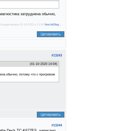
Диагностика затруднена обычно,
Отредактировал 01-10-2020 в 14:09
VeschiiOleg
.)
Цитировать
#13243
(01-10-2020 14:04)
нена обычно, потому что с прогревом
Цитировать
#13244
ette Deck TC-K677ES, написано