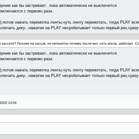
ение как бы застревает...пока автоматически не выключется.
 включается с первово раза.
потом нажать перемотка ленты,чуть ленту перемотать, тогда PLAY всег
ключать деку...нажатие на PLAY несробатывает только первый раз,сразу
 кассете? Похоже на пассик, но непонятно почему после вкл. сеть воспр. работает .С
ение как бы застревает...пока автоматически не выключется.
 включается с первово раза.
потом нажать перемотка ленты,чуть ленту перемотать, тогда PLAY всег
ключать деку...нажатие на PLAY несробатывает только первый раз,сразу
2020 14:04