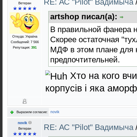
RE: АС "Pilot" Вадимыча
Ветеран
artshop писал(а):
В правильной фанера не
Откуда: Україна
Скорее остаточная "тух
Сообщений: 7 566
МДФ в этом плане для 
Репутация:
391
предпочтительней.
Хто на кого вчи
корпусів і яка аморф
novik
Выразили согласие:
novik
RE: АС "Pilot" Вадимыча
Ветеран