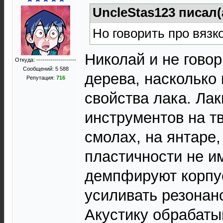
UncleStas123 писал(
Но говорить про вязк
Николай и не говор
Откуда: --------------------
Сообщений: 5 588
дерева, насколько 
Репутация:
716
свойства лака. Лак
инструментов на т
смолах, на янтаре
пластичности не и
демпфируют корпус
усиливать резонан
Акустику обрабаты