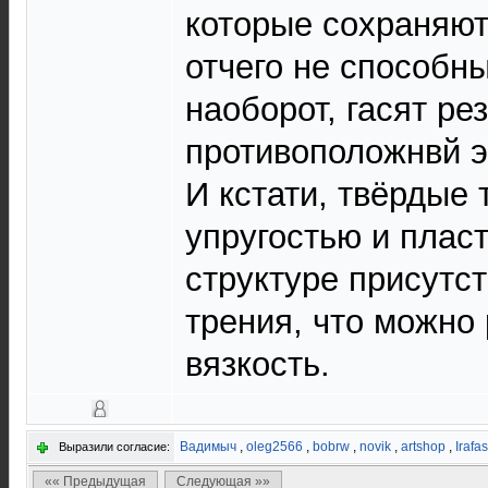
которые сохраняют
отчего не способны
наоборот, гасят ре
противоположнвй 
И кстати, твёрдые
упругостью и пласт
структуре присутс
трения, что можно
вязкость.
Вадимыч
,
oleg2566
,
bobrw
,
novik
,
artshop
,
Irafas
Выразили согласие:
«« Предыдущая
Следующая »»