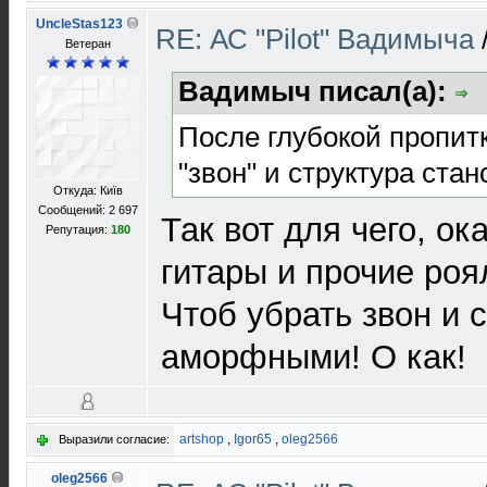
UncleStas123
RE: АС "Pilot" Вадимыча
Ветеран
Вадимыч писал(а):
После глубокой пропит
"звон" и структура ста
Откуда: Київ
Сообщений: 2 697
Так вот для чего, ок
Репутация:
180
гитары и прочие роя
Чтоб убрать звон и 
аморфными! О как!
artshop
,
Igor65
,
oleg2566
Выразили согласие:
oleg2566