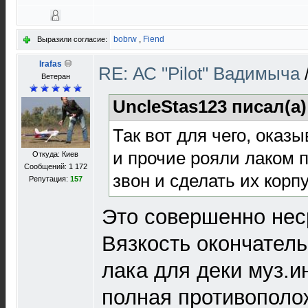
bobrw
,
Fiend
Выразили согласие:
Irafas
RE: АС "Pilot" Вадимыча
Ветеран
UncleStas123 писал(а
Так вот для чего, оказы
и прочие рояли лаком 
Откуда: Киев
Сообщений: 1 172
звон и сделать их корп
Репутация:
157
Это совершенно не
Вязкость окончател
лака для деки муз.и
полная противополо