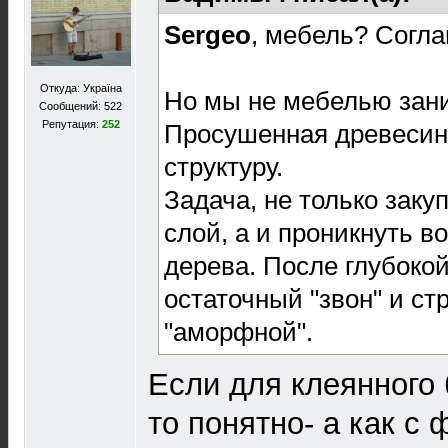
Sergeo
, мебель? Согла
Откуда: Україна
Но мы не мебелью зан
Сообщений: 522
Репутация:
252
Просушенная древесин
структуру.
Задача, не только зак
слой, а и проникнуть в
дерева. После глубокой
остаточный "звон" и ст
"аморфной".
Если для клеянного 
то понятно- а как с