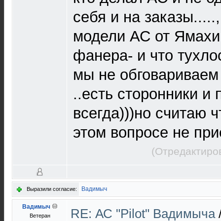
себя и на заказы....
модели АС от Ямахи 
фанера- и что тухло
мы не обговариваем
..есть сторонники и 
всегда)))но считаю ч
этом вопросе не пр
(Отредактиров
Вадимыч
Выразили согласие:
Вадимыч
RE: АС "Pilot" Вадимыча
Ветеран