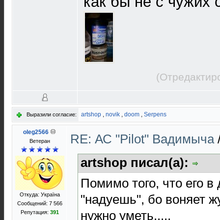
как бы не с чужих 
(Отредактир
artshop
,
novik
,
doom
,
Serpens
Выразили согласие:
oleg2566
RE: АС "Pilot" Вадимыча
Ветеран
artshop писал(а):
Помимо того, что его в
Откуда: Україна
"надуешь", бо воняет ж
Сообщений: 7 566
нужно уметь.....
Репутация:
391