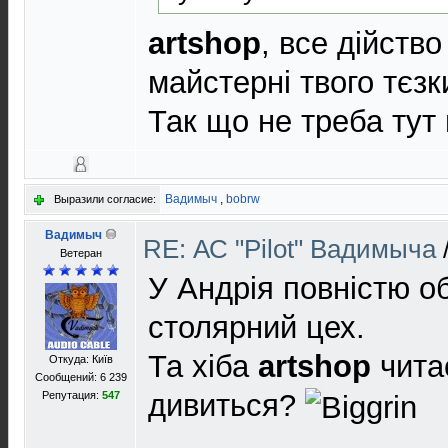
artshop
, все дійств
майстерні твого тєзк
Так що не треба тут
Вадимыч
,
bobrw
Выразили согласие:
Вадимыч
RE: АС "Pilot" Вадимыча
Ветеран
У Андрія повністю 
столярний цех.
Та хіба
artshop
чита
Откуда: Київ
Сообщений: 6 239
дивиться?
Репутация:
547