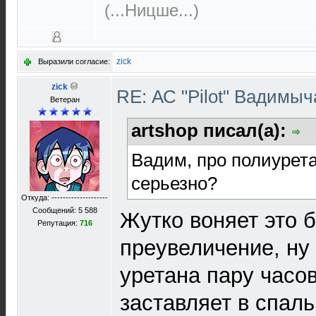
(...Ницше...)
zick
Выразили согласие:
zick
RE: АС "Pilot" Вадимы
Ветеран
artshop писал(а):
Вадим, про полиурета
серьезно?
Откуда: --------------------
Сообщений: 5 588
Жутко воняет это 
Репутация:
716
преувеличение, ну
уретана пару часов
заставляет в спал