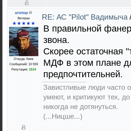
artshop
RE: АС "Pilot" Вадимыча
Ветеран
В правильной фанер
звона.
Скорее остаточная "
Откуда: Киев
МДФ в этом плане д
Сообщений: 10 559
Репутация:
1514
предпочтительней.
Завистливые люди часто о
умеют, и критикуют тех, д
никогда не дотянуться.
(...Ницше...)