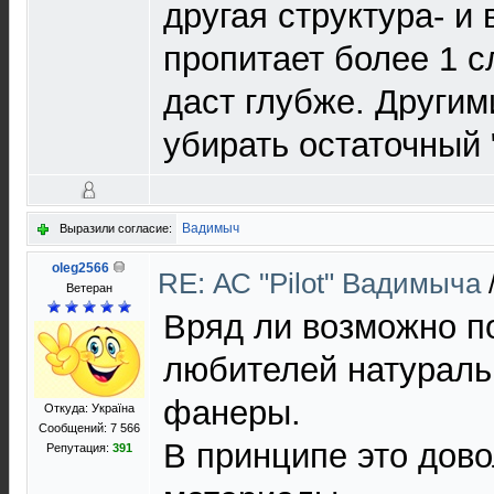
другая структура- и
пропитает более 1 с
даст глубже. Други
убирать остаточный 
Вадимыч
Выразили согласие:
oleg2566
RE: АС "Pilot" Вадимыча
Ветеран
Вряд ли возможно п
любителей натураль
фанеры.
Откуда: Україна
Сообщений: 7 566
В принципе это дов
Репутация:
391