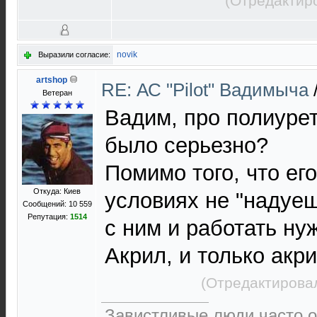
(Отредактир
novik
Выразили согласие:
artshop
RE: АС "Pilot" Вадимыча
Ветеран
Вадим, про полиурет
было серьезно?
Помимо того, что ег
Откуда: Киев
условиях не "надуеш
Сообщений: 10 559
Репутация:
1514
с ним и работать нуж
Акрил, и только акр
(Отредактировал
Завистливые люди часто о