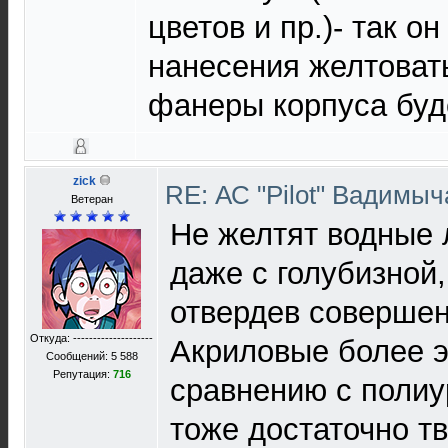
цветов и пр.)- так о
нанесения желтоват
фанеры корпуса буде
zick
RE: АС "Pilot" Вадимы
Ветеран
Не желтят водные 
даже с голубизной,
отвердев совершен
Откуда: --------------------
Акриловые более 
Сообщений: 5 588
Репутация:
716
сравнению с полиу
тоже достаточно т