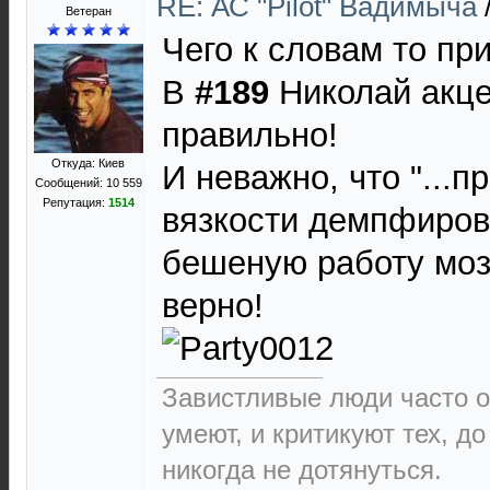
RE: АС "Pilot" Вадимыча
Ветеран
Чего к словам то пр
В
#189
Николай акце
правильно!
Откуда: Киев
И неважно, что "...
Сообщений: 10 559
Репутация:
1514
вязкости демпфирова
бешеную работу мозга
верно!
Завистливые люди часто о
умеют, и критикуют тех, д
никогда не дотянуться.