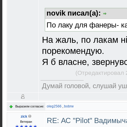
novik писал(а):
По лаку для фанеры- к
На жаль, по лакам ні
порекомендую.
Я б власне, звернув
(Отредактировал 
Думай головой, слушай уш
oleg2566
,
bobrw
Выразили согласие:
zick
RE: АС "Pilot" Вадимы
Ветеран