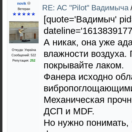
novik
RE: АС "Pilot" Вадимыча
Ветеран
[quote='Вадимыч' pid
dateline='1613839177
А никак, она уже ад
Откуда: Україна
влажности воздуха. 
Сообщений: 522
Репутация:
252
покрывайте лаком.
Фанера исходно об
вибропоглощающими
Механическая прочн
ДСП и MDF.
Но нужно понимать, 