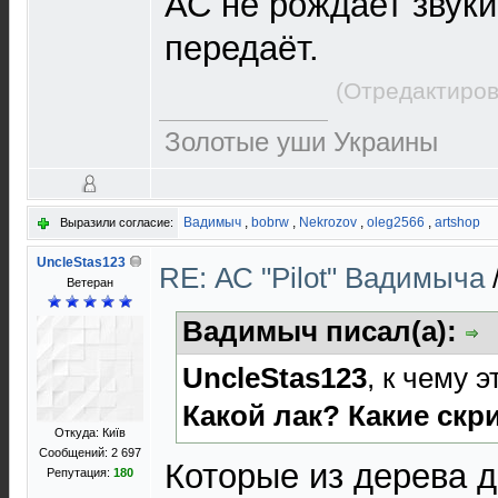
АС не рождает звуки
передаёт.
(Отредактиров
Золотые уши Украины
Вадимыч
,
bobrw
,
Nekrozov
,
oleg2566
,
artshop
Выразили согласие:
UncleStas123
RE: АС "Pilot" Вадимыча
Ветеран
Вадимыч писал(а):
UncleStas123
, к чему 
Какой лак? Какие ск
Откуда: Київ
Сообщений: 2 697
Которые из дерева д
Репутация:
180