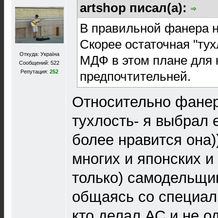
artshop писал(а):
В правильной фанера не
Скорее остаточная "тух
Откуда: Україна
МДФ в этом плане для 
Сообщений: 522
Репутация:
252
предпочтительней.
Относительно фанер
тухлость- я выбрал 
более нравится она))
многих и японских и 
только) самодельщик
общаясь со специал
кто делал АС и не о