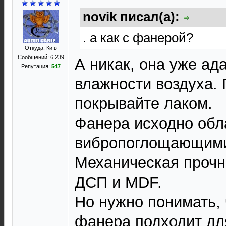
novik писал(а):
. а как с фанерой?
Откуда: Київ
Сообщений: 6 239
А никак, она уже ад
Репутация:
547
влажности воздуха. 
покрывайте лаком.
Фанера исходно об
вибропоглощающими
Механическая прочн
ДСП и MDF.
Но нужно понимать, 
фанера подходит дл