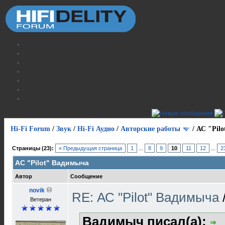
Hi-Fi Forum
/
Звук
/
Hi-Fi Аудио
/
Авторские работы
/
АС "Pil
Страницы (23):
« Предыдущая страница
1
...
8
9
10
11
12
...
2
АС "Pilot" Вадимыча
Автор
Сообщение
novik
RE: АС "Pilot" Вадимыча
Ветеран
Вадимыч писал(а):