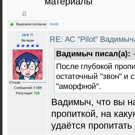
материалы
novik
Выразили согласие:
zick
RE: АС "Pilot" Вадимы
Ветеран
Вадимыч писал(а):
После глубокой пропи
остаточный "звон" и 
Откуда: --------------------
"аморфной".
Сообщений: 5 588
Репутация:
716
Вадимыч, что вы н
пропиткой, на каку
удаётся пропитать