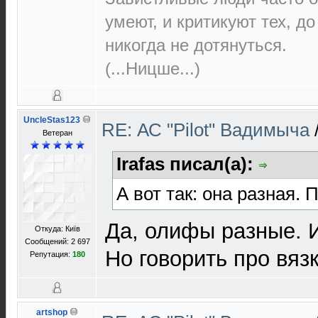
умеют, и критикуют тех, д
никогда не дотянуться.
(...Ницше...)
UncleStas123
RE: АС "Pilot" Вадимыча
Ветеран
Irafas писал(а):
А вот так: она разная. 
Да, олифы разные. И
Откуда: Київ
Сообщений: 2 697
Но говорить про вяз
Репутация:
180
artshop