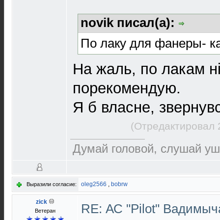
novik писал(а):
По лаку для фанеры- к
На жаль, по лакам ні
порекомендую.
Я б власне, звернув
(Отредактировал 
Думай головой, слушай уш
oleg2566
,
bobrw
Выразили согласие:
zick
RE: АС "Pilot" Вадимы
Ветеран