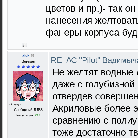
цветов и пр.)- так о
нанесения желтоват
фанеры корпуса буде
zick
RE: АС "Pilot" Вадимы
Ветеран
Не желтят водные 
даже с голубизной,
отвердев совершен
Откуда: --------------------
Акриловые более 
Сообщений: 5 588
Репутация:
716
сравнению с полиу
тоже достаточно т