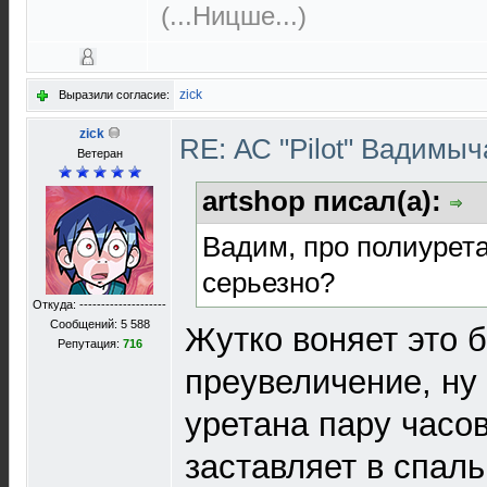
(...Ницше...)
zick
Выразили согласие:
zick
RE: АС "Pilot" Вадимы
Ветеран
artshop писал(а):
Вадим, про полиурета
серьезно?
Откуда: --------------------
Сообщений: 5 588
Жутко воняет это 
Репутация:
716
преувеличение, ну
уретана пару часов
заставляет в спал