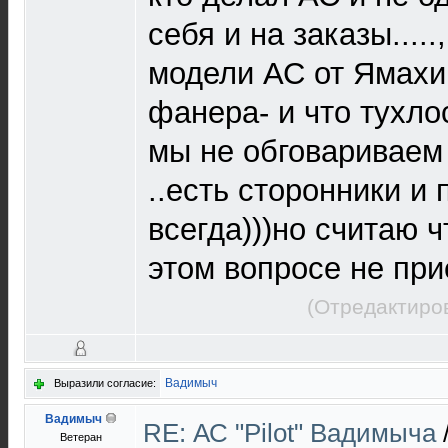
себя и на заказы....
модели АС от Ямахи 
фанера- и что тухло
мы не обговариваем
..есть сторонники и 
всегда)))но считаю ч
этом вопросе не пр
(Отредактиров
Вадимыч
Выразили согласие:
Вадимыч
RE: АС "Pilot" Вадимыча
Ветеран