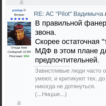
artshop
RE: АС "Pilot" Вадимыча
Ветеран
В правильной фанер
звона.
Скорее остаточная "
Откуда: Киев
МДФ в этом плане д
Сообщений: 10 559
Репутация:
1514
предпочтительней.
Завистливые люди часто о
умеют, и критикуют тех, д
никогда не дотянуться.
(...Ницше...)