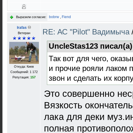
bobrw
,
Fiend
Выразили согласие:
Irafas
RE: АС "Pilot" Вадимыча
Ветеран
UncleStas123 писал(а
Так вот для чего, оказы
и прочие рояли лаком 
Откуда: Киев
Сообщений: 1 172
звон и сделать их корп
Репутация:
157
Это совершенно не
Вязкость окончател
лака для деки муз.и
полная противополо