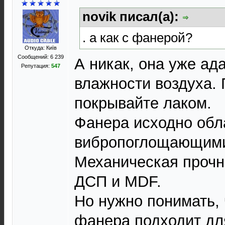
novik писал(а):
. а как с фанерой?
Откуда: Київ
Сообщений: 6 239
А никак, она уже ад
Репутация:
547
влажности воздуха. 
покрывайте лаком.
Фанера исходно об
вибропоглощающими
Механическая прочн
ДСП и MDF.
Но нужно понимать, 
фанера подходит дл