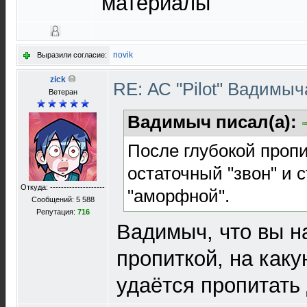
материалы
novik
Выразили согласие:
zick
RE: АС "Pilot" Вадимы
Ветеран
Вадимыч писал(а):
После глубокой пропи
остаточный "звон" и 
Откуда: --------------------
"аморфной".
Сообщений: 5 588
Репутация:
716
Вадимыч, что вы н
пропиткой, на каку
удаётся пропитать