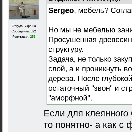
Sergeo
, мебель? Согла
Откуда: Україна
Но мы не мебелью зан
Сообщений: 522
Репутация:
252
Просушенная древесин
структуру.
Задача, не только зак
слой, а и проникнуть в
дерева. После глубокой
остаточный "звон" и ст
"аморфной".
Если для клеянного 
то понятно- а как с