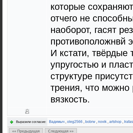
которые сохраняют
отчего не способны
наоборот, гасят ре
противоположнвй 
И кстати, твёрдые
упругостью и пласт
структуре присутс
трения, что можно
вязкость.
Вадимыч
,
oleg2566
,
bobrw
,
novik
,
artshop
,
Irafas
Выразили согласие:
«« Предыдущая
Следующая »»