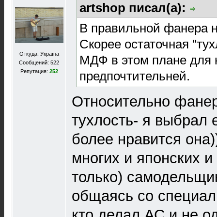
artshop писал(а):
В правильной фанера не
Скорее остаточная "тух
Откуда: Україна
МДФ в этом плане для 
Сообщений: 522
Репутация:
252
предпочтительней.
Относительно фанер
тухлость- я выбрал 
более нравится она))
многих и японских и 
только) самодельщик
общаясь со специал
кто делал АС и не о