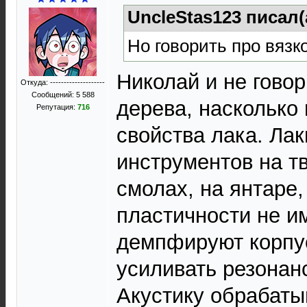
UncleStas123 писал(
Но говорить про вязк
Николай и не говор
Откуда: --------------------
Сообщений: 5 588
дерева, насколько 
Репутация:
716
свойства лака. Лак
инструментов на т
смолах, на янтаре
пластичности не и
демпфируют корпус
усиливать резонан
Акустику обрабаты