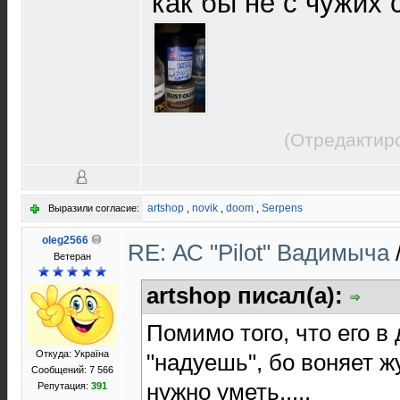
как бы не с чужих 
(Отредактир
artshop
,
novik
,
doom
,
Serpens
Выразили согласие:
oleg2566
RE: АС "Pilot" Вадимыча
Ветеран
artshop писал(а):
Помимо того, что его в
Откуда: Україна
"надуешь", бо воняет ж
Сообщений: 7 566
нужно уметь.....
Репутация:
391