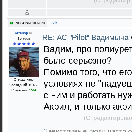
(Отредактир
novik
Выразили согласие:
artshop
RE: АС "Pilot" Вадимыча
Ветеран
Вадим, про полиурет
было серьезно?
Помимо того, что ег
Откуда: Киев
условиях не "надуеш
Сообщений: 10 559
Репутация:
1514
с ним и работать нуж
Акрил, и только акр
(Отредактировал
Завистливые люди часто о