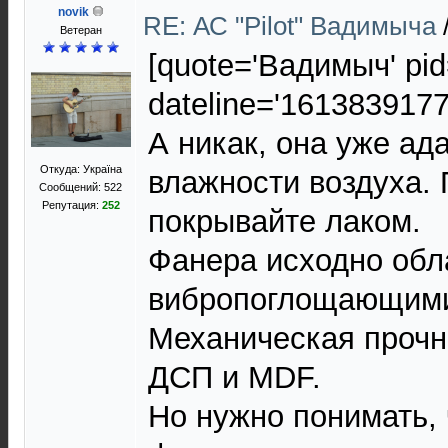
novik
RE: АС "Pilot" Вадимыча
Ветеран
[quote='Вадимыч' pid
dateline='1613839177
А никак, она уже ад
Откуда: Україна
влажности воздуха. 
Сообщений: 522
Репутация:
252
покрывайте лаком.
Фанера исходно об
вибропоглощающими
Механическая прочн
ДСП и MDF.
Но нужно понимать, 