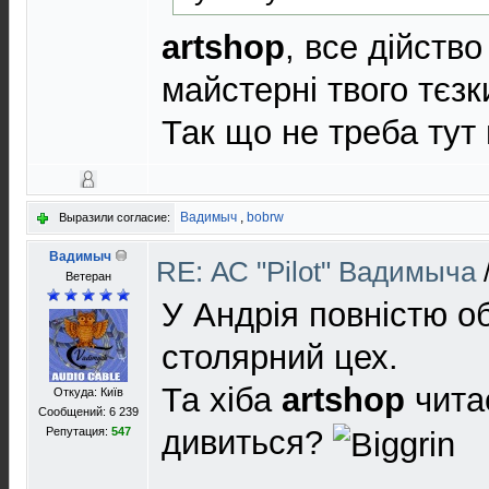
artshop
, все дійств
майстерні твого тєзк
Так що не треба тут
Вадимыч
,
bobrw
Выразили согласие:
Вадимыч
RE: АС "Pilot" Вадимыча
Ветеран
У Андрія повністю 
столярний цех.
Та хіба
artshop
чита
Откуда: Київ
Сообщений: 6 239
дивиться?
Репутация:
547