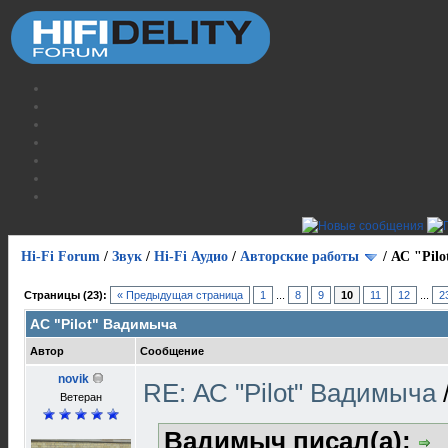
Hi-Fi Forum
/
Звук
/
Hi-Fi Аудио
/
Авторские работы
/
АС "Pil
Страницы (23):
« Предыдущая страница
1
...
8
9
10
11
12
...
2
АС "Pilot" Вадимыча
Автор
Сообщение
novik
RE: АС "Pilot" Вадимыча
Ветеран
Вадимыч писал(а):