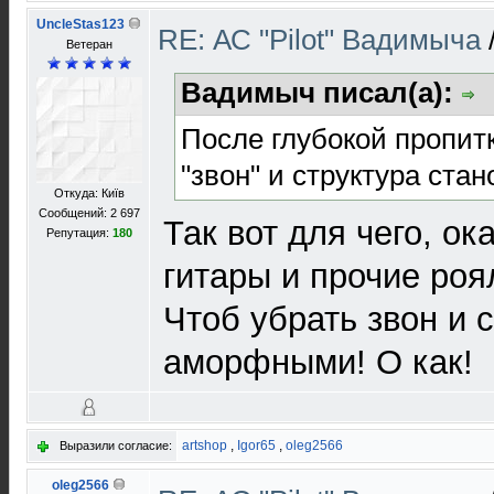
UncleStas123
RE: АС "Pilot" Вадимыча
Ветеран
Вадимыч писал(а):
После глубокой пропит
"звон" и структура ста
Откуда: Київ
Сообщений: 2 697
Так вот для чего, ок
Репутация:
180
гитары и прочие роя
Чтоб убрать звон и 
аморфными! О как!
artshop
,
Igor65
,
oleg2566
Выразили согласие:
oleg2566