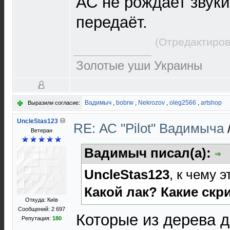
АС не рождает звуки
передаёт.
(Отредактиров
Золотые уши Украины
Вадимыч
,
bobrw
,
Nekrozov
,
oleg2566
,
artshop
Выразили согласие:
UncleStas123
RE: АС "Pilot" Вадимыча
Ветеран
Вадимыч писал(а):
UncleStas123
, к чему 
Какой лак? Какие ск
Откуда: Київ
Сообщений: 2 697
Которые из дерева д
Репутация:
180