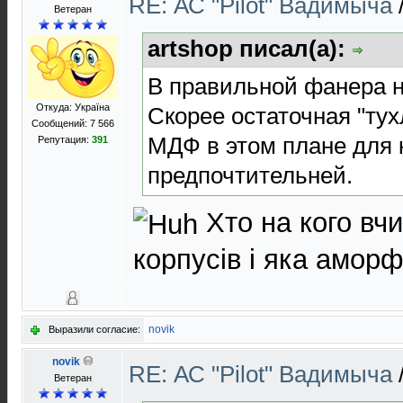
RE: АС "Pilot" Вадимыча
Ветеран
artshop писал(а):
В правильной фанера не
Откуда: Україна
Скорее остаточная "тух
Сообщений: 7 566
МДФ в этом плане для 
Репутация:
391
предпочтительней.
Хто на кого вчи
корпусів і яка аморф
novik
Выразили согласие:
novik
RE: АС "Pilot" Вадимыча
Ветеран