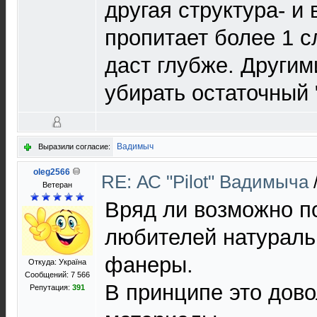
другая структура- и
пропитает более 1 с
даст глубже. Други
убирать остаточный 
Вадимыч
Выразили согласие:
oleg2566
RE: АС "Pilot" Вадимыча
Ветеран
Вряд ли возможно п
любителей натураль
фанеры.
Откуда: Україна
Сообщений: 7 566
В принципе это дов
Репутация:
391