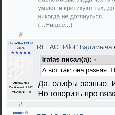
умеют, и критикуют тех, д
никогда не дотянуться.
(...Ницше...)
UncleStas123
RE: АС "Pilot" Вадимыча
Ветеран
Irafas писал(а):
А вот так: она разная. 
Да, олифы разные. И
Откуда: Київ
Сообщений: 2 697
Но говорить про вяз
Репутация:
180
artshop