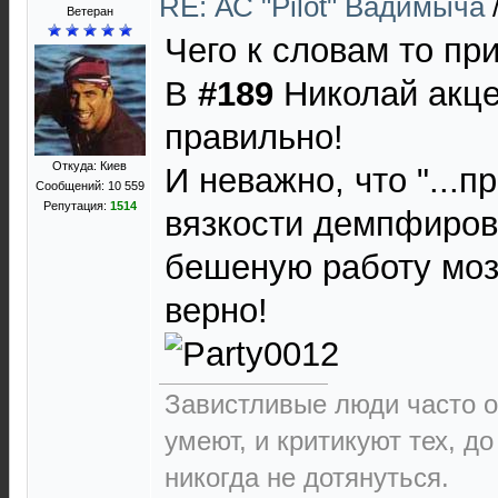
RE: АС "Pilot" Вадимыча
Ветеран
Чего к словам то пр
В
#189
Николай акце
правильно!
Откуда: Киев
И неважно, что "...
Сообщений: 10 559
Репутация:
1514
вязкости демпфирова
бешеную работу мозга
верно!
Завистливые люди часто о
умеют, и критикуют тех, д
никогда не дотянуться.