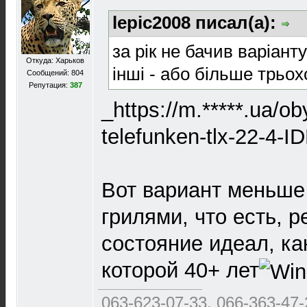
lepic2008 писал(а):
за рік не бачив варіанту
Откуда: Харьков
інші - або більше трьох
Сообщений: 804
Репутация:
387
_https://m.*****.ua/ob
telefunken-tlx-22-4-I
Вот вариант меньше
грилями, что есть, р
состояние идеал, ка
которой 40+ лет
063-623-07-33, 066-363-47-