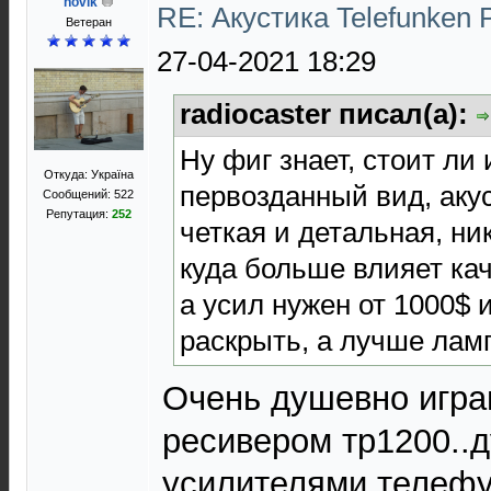
novik
RE: Акустика Telefunken 
Ветеран
27-04-2021 18:29
radiocaster писал(а):
Ну фиг знает, стоит ли 
Откуда: Україна
первозданный вид, акус
Сообщений: 522
Репутация:
252
четкая и детальная, н
куда больше влияет кач
а усил нужен от 1000$ 
раскрыть, а лучше ла
Очень душевно игра
ресивером тр1200..
усилителями телефу