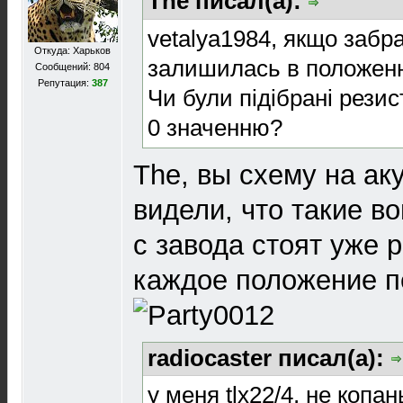
The писал(а):
vetalya1984, якщо забр
Откуда: Харьков
залишилась в положенн
Сообщений: 804
Репутация:
387
Чи були підібрані резис
0 значенню?
The, вы схему на ак
видели, что такие в
с завода стоят уже 
каждое положение п
radiocaster писал(а):
у меня tlx22/4, не копа