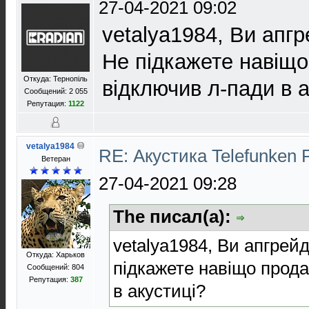
27-04-2021 09:02
vetalya1984, Ви апгр
Не підкажете навіщ
Откуда: Тернопіль
відключив л-пади в а
Сообщений: 2 055
Репутация:
1122
vetalya1984
RE: Акустика Telefunken 
Ветеран
27-04-2021 09:28
The писал(а):
vetalya1984, Ви апгрей
Откуда: Харьков
підкажете навіщо прод
Сообщений: 804
Репутация:
387
в акустиці?