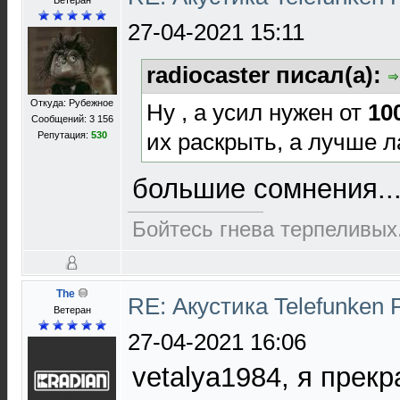
Ветеран
27-04-2021 15:11
radiocaster писал(а):
Откуда: Рубежное
Ну , а усил нужен от
10
Сообщений: 3 156
их раскрыть, а лучше 
Репутация:
530
большие сомнения..
Бойтесь гнева терпеливых.
The
RE: Акустика Telefunken 
Ветеран
27-04-2021 16:06
vetalya1984, я прекр