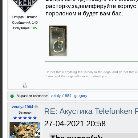
распорку,задемпфируйте корпус 
поролоном и будет вам бас.
Откуда: Ukraine
Сообщений: 140
Репутация:
585
Do not throw anything that is holy to the dogs, and do not throw yo
them, and the dogs will turn and attack you.
vetalya1984
,
gregory
Выразили согласие:
vetalya1984
RE: Акустика Telefunken 
Ветеран
27-04-2021 20:58