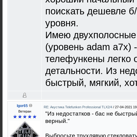
поискать дешевле б/
уровня.
Имею двухполосные 
(уровень adam a7x) 
телефункены легко 
детальности. Из недо
быстрый, мягкий, хо
Igor65
RE: Акустика Telefunken Professional TLX2/4
/
27-04-2021 19
Ветеран
"Из недостатков - бас не быстры
верный."
Выбросьте трухлявую стекловату