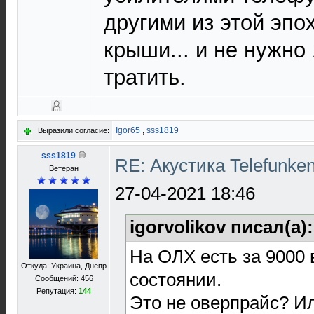
другими из этой эпо
крыши... и не нужно
тратить.
Igor65
,
sss1819
Выразили согласие:
sss1819
RE: Акустика Telefunke
Ветеран
27-04-2021 18:46
igorvolikov писал(а)
На ОЛХ есть за 9000
Откуда: Украина, Днепр
состоянии.
Сообщений: 456
Репутация:
144
Это не оверпрайс? И