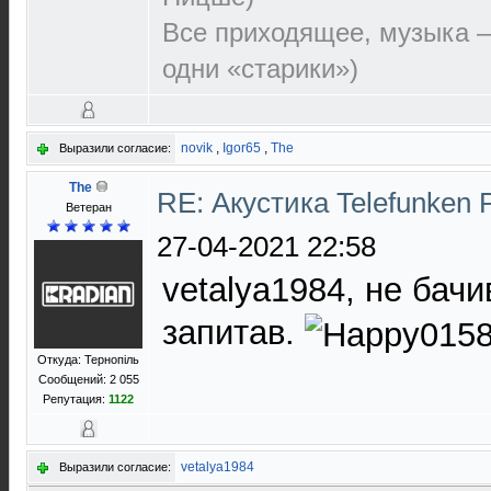
Все приходящее, музыка —
одни «старики»)
novik
,
Igor65
,
The
Выразили согласие:
The
RE: Акустика Telefunken 
Ветеран
27-04-2021 22:58
vetalya1984, не бачи
запитав.
Откуда: Тернопіль
Сообщений: 2 055
Репутация:
1122
vetalya1984
Выразили согласие: