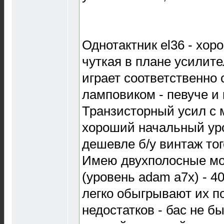
Однотактник el36 - хор
чуткая в плане усилите
играет соответственно 
ламповиком - певуче и
Транзисторный усил с м
хороший начальный уро
дешевле б/у винтаж тог
Имею двухполосные мо
(уровень adam a7x) - 
легко обыгрывают их п
недостатков - бас не б