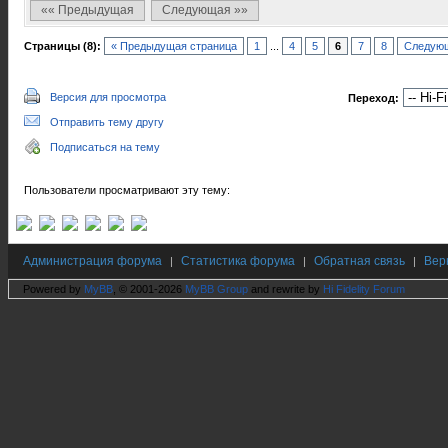
«« Предыдущая
Следующая »»
Страницы (8):
« Предыдущая страница
1
...
4
5
6
7
8
Следующ
Версия для просмотра
Переход:
Отправить тему другу
Подписаться на тему
Пользователи просматривают эту тему:
Администрация форума
Статистика форума
Обратная связь
Вер
|
|
|
Powered by
MyBB
, © 2001-2026
MyBB Group
and rewrite by
Hi Fidelity Forum