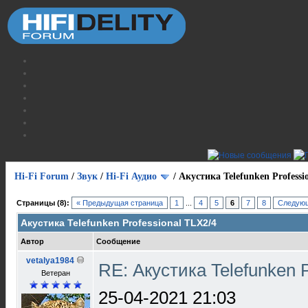
Hi-Fi Forum
/
Звук
/
Hi-Fi Аудио
/
Акустика Telefunken Professi
Страницы (8):
« Предыдущая страница
1
...
4
5
6
7
8
Следующ
Акустика Telefunken Professional TLX2/4
Автор
Сообщение
vetalya1984
RE: Акустика Telefunken 
Ветеран
25-04-2021 21:03