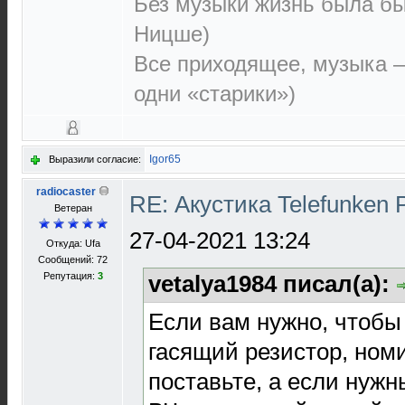
Без музыки жизнь была бы
Ницше)
Все приходящее, музыка —
одни «старики»)
Igor65
Выразили согласие:
radiocaster
RE: Акустика Telefunken 
Ветеран
27-04-2021 13:24
Откуда: Ufa
Сообщений: 72
Репутация:
3
vetalya1984 писал(а):
Если вам нужно, чтобы 
гасящий резистор, но
поставьте, а если нуж