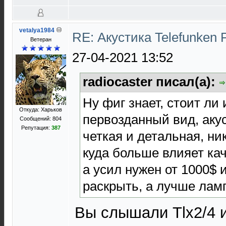
vetalya1984
RE: Акустика Telefunken 
Ветеран
27-04-2021 13:52
radiocaster писал(а):
Ну фиг знает, стоит ли 
Откуда: Харьков
первозданный вид, акус
Сообщений: 804
Репутация:
387
четкая и детальная, н
куда больше влияет кач
а усил нужен от 1000$ 
раскрыть, а лучше ла
Вы слышали Tlx2/4 ил