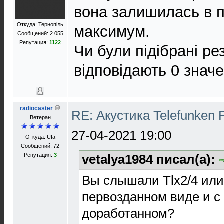
вона залишилась в п
Откуда: Тернопіль
максимум.
Сообщений: 2 055
Репутация:
1122
Чи були підібрані ре
відповідають 0 знач
radiocaster
RE: Акустика Telefunken 
Ветеран
27-04-2021 19:00
Откуда: Ufa
Сообщений: 72
Репутация:
3
vetalya1984 писал(а):
Вы слышали Tlx2/4 или 
первозданном виде и с
доработанном?