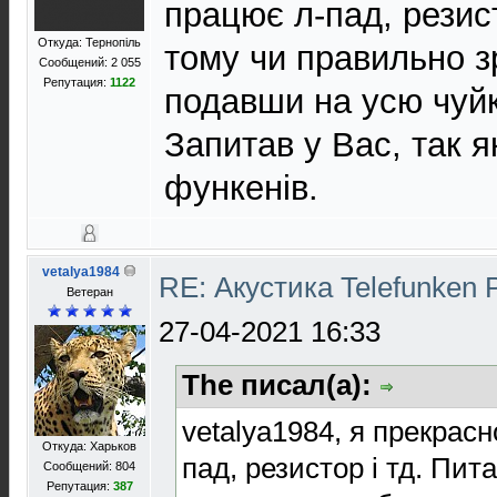
працює л-пад, резист
Откуда: Тернопіль
тому чи правильно з
Сообщений: 2 055
Репутация:
1122
подавши на усю чуйк
Запитав у Вас, так 
функенів.
vetalya1984
RE: Акустика Telefunken 
Ветеран
27-04-2021 16:33
The писал(а):
vetalya1984, я прекрас
Откуда: Харьков
пад, резистор і тд. Пит
Сообщений: 804
Репутация:
387