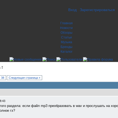
Вход
Зарегистрироваться
Главная
Новости
Обзоры
Статьи
Музыка
Бренды
Каталог
 !
38
Следующая страница »
8:43
угого раздела: если файл mp3 преобразовать в wav и прослушать на хор
олное гэ?