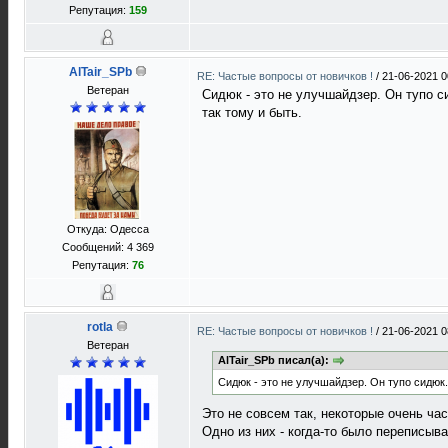
Репутация:
159
AlTair_SPb
RE: Частые вопросы от новичков !
/
21-06-2021 0
Ветеран
Сидюк - это не улучшайдзер. Он тупо си
так тому и быть.
Откуда: Одесса
Сообщений: 4 369
Репутация:
76
rotla
RE: Частые вопросы от новичков !
/
21-06-2021 0
Ветеран
AlTair_SPb писал(а):
Сидюк - это не улучшайдзер. Он тупо сидюк. 
Это не совсем так, некоторые очень ча
Одно из них - когда-то было переписыва