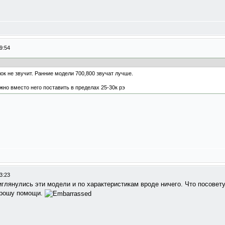
9:54
ок не звучит. Ранние модели 700,800 звучат лучше.
ожно вместо него поставить в пределах 25-30к рэ
3:23
иглянулись эти модели и по характеристикам вроде ничего. Что посовет
 прошу помощи.