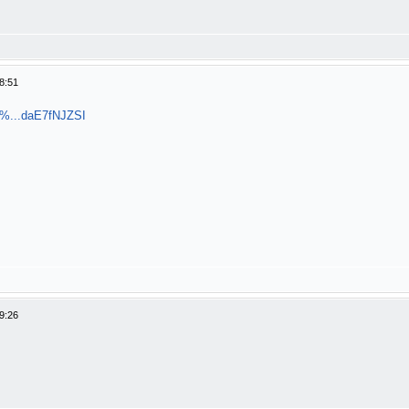
8:51
1%...daE7fNJZSI
9:26