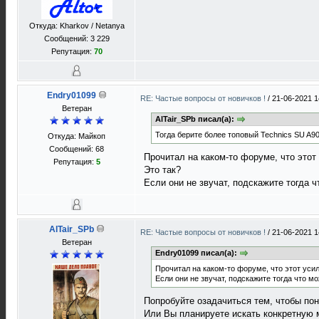
Откуда: Kharkov / Netanya
Сообщений: 3 229
Репутация:
70
Endry01099
RE: Частые вопросы от новичков !
/
21-06-2021 1
Ветеран
AlTair_SPb писал(а):
Тогда берите более топовый Technics SU A9
Откуда: Майкоп
Сообщений: 68
Прочитал на каком-то форуме, что этот
Репутация:
5
Это так?
Если они не звучат, подскажите тогда ч
AlTair_SPb
RE: Частые вопросы от новичков !
/
21-06-2021 1
Ветеран
Endry01099 писал(а):
Прочитал на каком-то форуме, что этот усил
Если они не звучат, подскажите тогда что м
Попробуйте озадачиться тем, чтобы по
Или Вы планируете искать конкретную