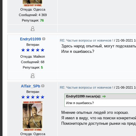
Откуда: Одесса
Сообщений: 4 369
Репутация:
76
Endry01099
RE: Частые вопросы от новичков !
/
21-06-2021 1
Ветеран
Здесь народ опытный, могут подсказать
Или я ошибаюсь?
Откуда: Майкоп
Сообщений: 68
Репутация:
5
AlTair_SPb
RE: Частые вопросы от новичков !
/
21-06-2021 1
Ветеран
Endry01099 писал(а):
Или я ошибаюсь?
Мнение опытных людей это хорошо.
Я имел в виду, что на поиски конкретн
Помониторьте доступные рынки на пред
Откуда: Одесса