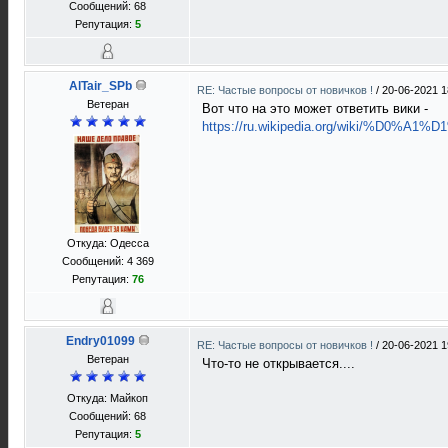
Сообщений: 68
Репутация:
5
AlTair_SPb
RE: Частые вопросы от новичков !
/
20-06-2021 1
Ветеран
Вот что на это может ответить вики -
https://ru.wikipedia.org/wiki/%D0%A1%D
Откуда: Одесса
Сообщений: 4 369
Репутация:
76
Endry01099
RE: Частые вопросы от новичков !
/
20-06-2021 1
Ветеран
Что-то не открывается....
Откуда: Майкоп
Сообщений: 68
Репутация:
5