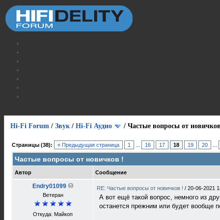
Hi-Fi Forum
/
Звук
/
Hi-Fi Аудио
/
Частые вопросы от новичков
Страницы (38):
« Предыдущая страница
1
...
16
17
18
19
20
...
Частые вопросы от новичков !
Автор
Сообщение
Endry01099
RE: Частые вопросы от новичков !
/
20-06-2021 1
Ветеран
А вот ещё такой вопрос, немного из др
останется прежним или будет вообще п
Откуда: Майкоп