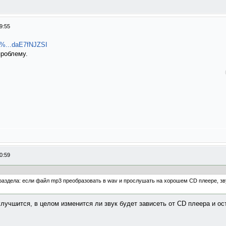
9:55
1%...daE7fNJZSI
проблему.
0:59
о раздела: если файл mp3 преобразовать в wav и прослушать на хорошем CD плеере, з
лучшится, в целом изменится ли звук будет зависеть от CD плеера и ост