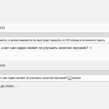
1:51
ится, в целом изменится ли звук будет зависеть от CD плеера и остального тракта.
, а вот сам сидюк сможет ли улучшить качество звучания? :-\
0:42
вот сам сидюк сможет ли улучшить качество звучания?
о этого ...