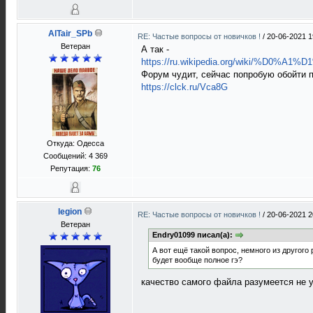
AlTair_SPb
RE: Частые вопросы от новичков !
/
20-06-2021 1
Ветеран
А так -
https://ru.wikipedia.org/wiki/%D0%A1%D
Форум чудит, сейчас попробую обойти 
https://clck.ru/Vca8G
Откуда: Одесса
Сообщений: 4 369
Репутация:
76
legion
RE: Частые вопросы от новичков !
/
20-06-2021 2
Ветеран
Endry01099 писал(а):
А вот ещё такой вопрос, немного из другог
будет вообще полное гэ?
качество самого файла разумеется не у