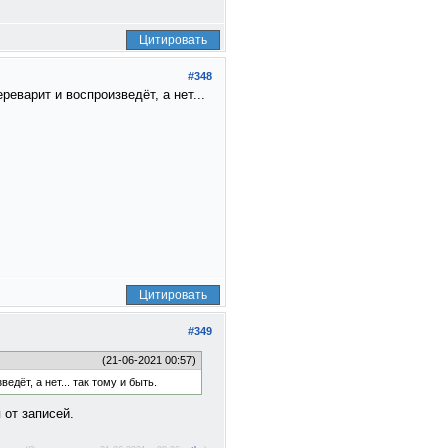
Цитировать
#348
реварит и воспроизведёт, а нет...
Цитировать
#349
(21-06-2021 00:57)
дёт, а нет... так тому и быть.
 от записей.