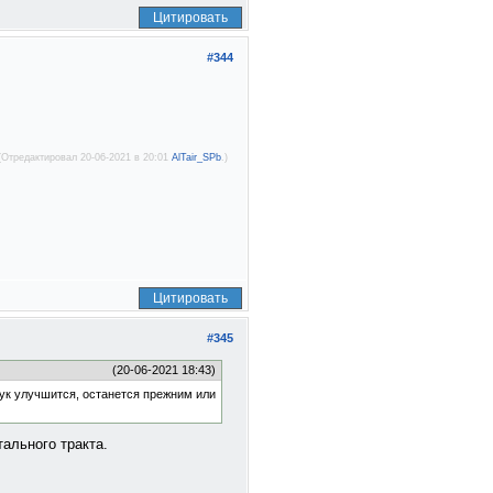
Цитировать
#344
(Отредактировал 20-06-2021 в 20:01
AlTair_SPb
.)
Цитировать
#345
(20-06-2021 18:43)
вук улучшится, останется прежним или
ального тракта.