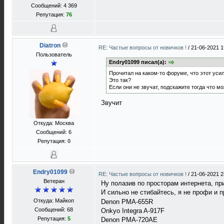
Сообщений: 4 369
Репутация:
76
Diatron
RE: Частые вопросы от новичков !
/
21-06-2021 1
Пользователь
Endry01099 писал(а):
Прочитал на каком-то форуме, что этот усил
Это так?
Если они не звучат, подскажите тогда что м
Звучит
Откуда: Москва
Сообщений: 6
Репутация:
0
Endry01099
RE: Частые вопросы от новичков !
/
21-06-2021 2
Ветеран
Ну полазив по просторам интернета, пр
И сильно не стибайтесь, я не профи и
Откуда: Майкоп
Denon PMA-655R
Сообщений: 68
Onkyo Integra A-917F
Репутация:
5
Denon PMA-720AE