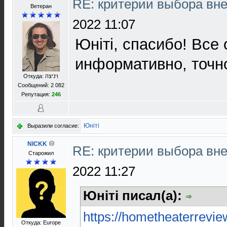
RE: критерии выбора в
Ветеран
2022 11:07
Юніті, спасибо! Все 
информативно, точно
Откуда: ויניצה
Сообщений: 2 082
Репутация:
246
Юнiтi
Выразили согласие:
NICKK
RE: критерии выбора в
Старожил
2022 11:27
Юнiтi писал(а):
https://hometheaterrevie
Откуда: Europe