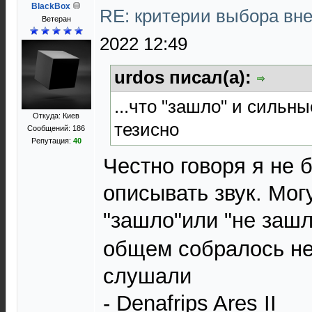
BlackBox
RE: критерии выбора в
Ветеран
2022 12:49
urdos писал(а):
...что "зашло" и сильн
Откуда: Киев
тезисно
Сообщений: 186
Репутация:
40
Честно говоря я не
описывать звук. Мог
"зашло"или "не заш
общем собралось не
слушали
- Denafrips Ares II