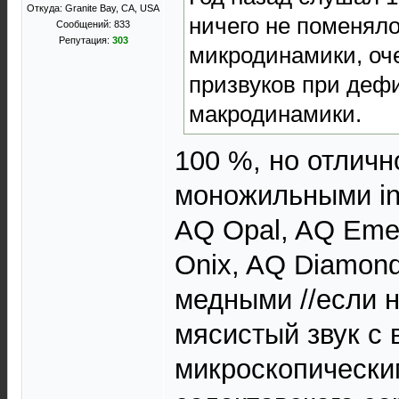
Откуда: Granite Bay, CA, USA
ничего не поменяло
Сообщений: 833
Репутация:
303
микродинамики, оч
призвуков при деф
макродинамики.
100 %, но отличн
моножильными int
AQ Opal, AQ Emer
Onix, AQ Diamond
медными //если 
мясистый звук с 
микроскопическим