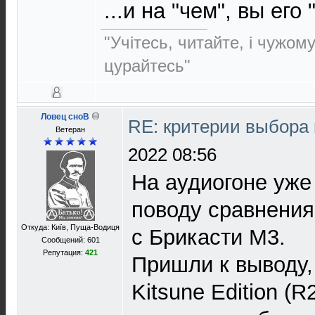
...и на "чем", вы его
"Учітесь, читайте, і чужом
цурайтесь"
Ловец сноВ
RE: критерии выбора
Ветеран
2022 08:56
На аудиогоне уже
поводу сравнения
Откуда: Київ, Пуща-Водиця
с Брикасти М3.
Сообщений: 601
Репутация:
421
Пришли к выводу,
Kitsune Edition (