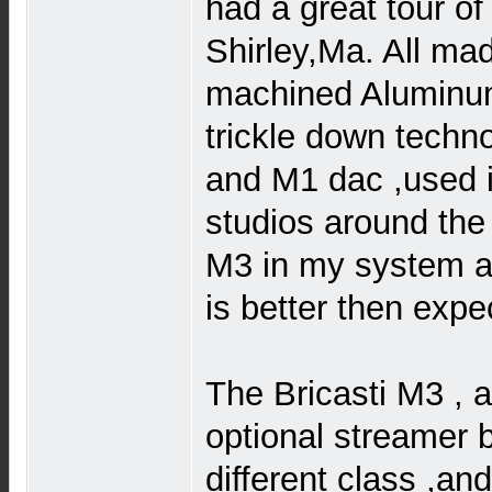
had a great tour of 
Shirley,Ma. All m
machined Aluminum
trickle down techn
and M1 dac ,used 
studios around the
M3 in my system an
is better then expe
The Bricasti M3 , a
optional streamer bo
different class ,and