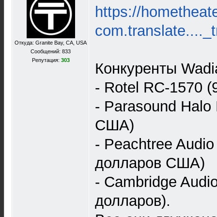
https://hometheat
com.translate...._
Откуда: Granite Bay, CA, USA
Сообщений: 833
Репутация:
303
Конкуренты Wadi
- Rotel RC-1570 
- Parasound Halo
США)
- Peachtree Audi
долларов США)
- Cambridge Audi
долларов).