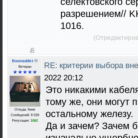
селектовского се
разрешением// KK
1016.
(Отредактиров
Boostaddict
RE: критерии выбора в
Ветеран
2022 20:12
Это никакими кабеля
тому же, они могут п
Откуда: Киев
остальному железу.
Сообщений: 8 039
Репутация:
1062
Да и зачем? Зачем б
изначально ущербно