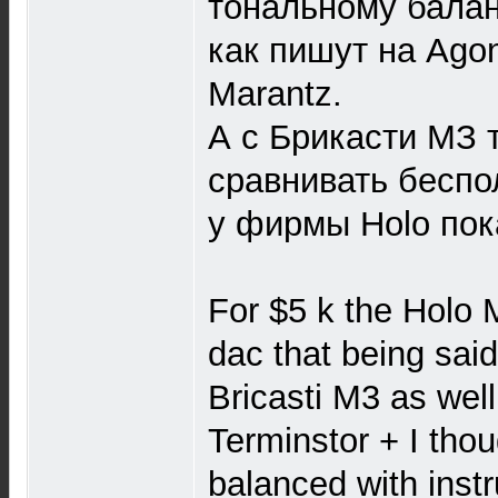
тональному балан
как пишут на Ago
Marantz.
А с Брикасти МЗ 
сравнивать беспол
у фирмы Holo пок
For $5 k the Holo
dac that being sai
Bricasti M3 as well
Terminstor + I thou
balanced with inst