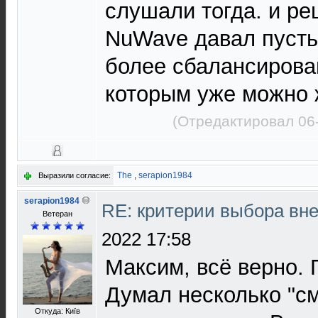
слушали тогда. и ре
NuWave давал пусть
более сбалансирова
которым уже можно 
(Отредактировал 06
The
,
serapion1984
Выразили согласие:
serapion1984
RE: критерии выбора в
Ветеран
2022 17:58
Максим, всё верно.
Думал несколько "см
Откуда: Київ