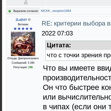
NICKK
,
serapion1984
Выразили согласие:
ZLoDAY
RE: критерии выбора 
Ветеран
2022 07:03
Цитата:
что с точки зрения п
Откуда: Днепропетровск
Сообщений: 3 280
Что вы имеете вви
Репутация:
196
производительност
Он что быстрее ко
или вычислительн
в чипах (если они 