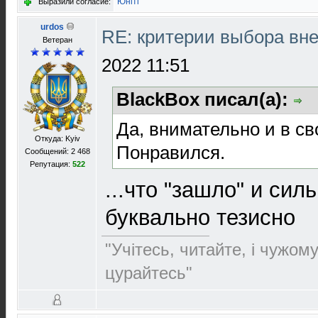
Юнiтi
Выразили согласие:
urdos
RE: критерии выбора в
Ветеран
2022 11:51
BlackBox писал(а):
Да, внимательно и в св
Откуда: Kyiv
Понравился.
Сообщений: 2 468
Репутация:
522
...что "зашло" и сил
буквально тезисно
"Учітесь, читайте, і чужом
цурайтесь"