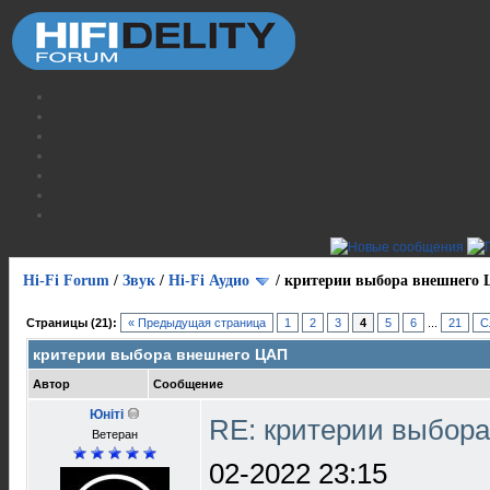
Hi-Fi Forum
/
Звук
/
Hi-Fi Аудио
/
критерии выбора внешнего
Страницы (21):
« Предыдущая страница
1
2
3
4
5
6
...
21
С
критерии выбора внешнего ЦАП
Автор
Сообщение
Юнiтi
RE: критерии выбор
Ветеран
02-2022 23:15