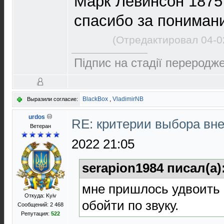
Марк Левинсон 1875 
спасибо за пониман
(Отредактировал 04-0
Підпис на стадії переродже
BlackBox
,
VladimirNB
Выразили согласие:
urdos
RE: критерии выбора в
Ветеран
2022 21:05
serapion1984 писал(а)
мне пришлось удвоить
Откуда: Kyiv
обойти по звуку.
Сообщений: 2 468
Репутация:
522