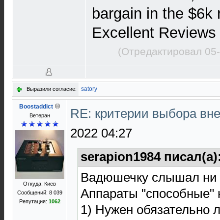
bargain in the $6k 
Excellent Reviews 
(Отредактировал 05-
satory
Выразили согласие:
Boostaddict
RE: критерии выбора в
Ветеран
2022 04:27
serapion1984 писал(а)
Вадюшечку слышал ни р
Откуда: Киев
Аппараты "способные" н
Сообщений: 8 039
Репутация:
1062
1) Нужен обязательно 