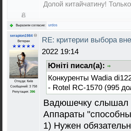
Долой китайчатину! Только
urdos
Выразили согласие:
serapion1984
RE: критерии выбора в
Ветеран
2022 19:14
Юнiтi писал(а):
Конкуренты Wadia di12
Откуда: Київ
- Rotel RC-1570 (995 
Сообщений: 3 758
Репутация:
396
Вадюшечку слышал н
Аппараты "способные
1) Нужен обязатель