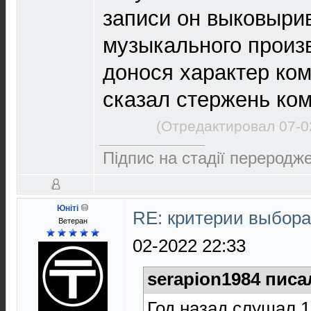
записи он выковырив
музыкального произ
донося характер ком
сказал стержень ко
(Отредактировал 07-0
Підпис на стадії переродже
Юнiтi
RE: критерии выбор
Ветеран
02-2022 22:33
serapion1984 писа
Год назад слушал 1