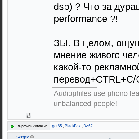
dsp) ? Что за дура
performance ?!
ЗЫ. В целом, ощущ
мнение живого чел
какой-то рекламн
перевод+CTRL+C/
Audiophiles use phono le
unbalanced people!
Igor65
,
BlackBox
,
ВА67
Выразили согласие:
Sergeo