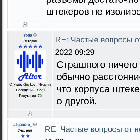
штекеров не изолир
rotla
RE: Частые вопросы о
Ветеран
2022 09:29
Страшного ничего 
обычно расстояни
Откуда: Kharkov / Netanya
что корпуса штеке
Сообщений: 3 229
Репутация:
70
о другой.
alejandro_
RE: Частые вопросы от н
Участник