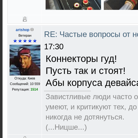
artshop
RE: Частые вопросы от н
Ветеран
17:30
Коннекторы гуд!
Пусть так и стоят!
Откуда: Киев
Абы корпуса девайса
Сообщений: 10 559
Репутация:
1514
Завистливые люди часто о
умеют, и критикуют тех, д
никогда не дотянуться.
(...Ницше...)