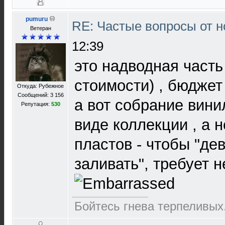
pumuru
RE: Частые вопросы от н
Ветеран
12:39
это надводная часть
стоимости) , бюджет 
Откуда: Рубежное
Сообщений: 3 156
а вот собрание винил
Репутация:
530
виде коллекции , а 
пластов - чтобы "де
заливать", требует н
Бойтесь гнева терпеливых.