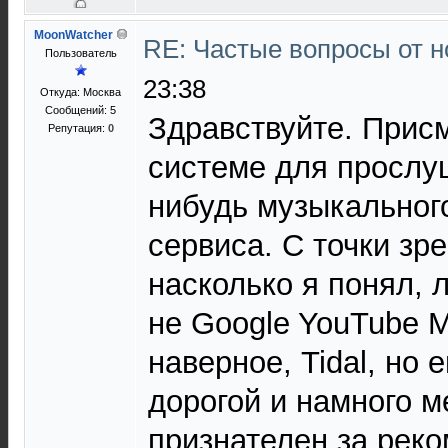
MoonWatcher
RE: Частые вопросы от н
Пользователь
23:38
Откуда: Москва
Сообщений: 5
Здравствуйте. Прис
Репутация:
0
системе для прослу
нибудь музыкальног
сервиса. С точки зр
насколько я понял, 
не Google YouTube M
наверное, Tidal, но е
дорогой и намного м
признателен за рек