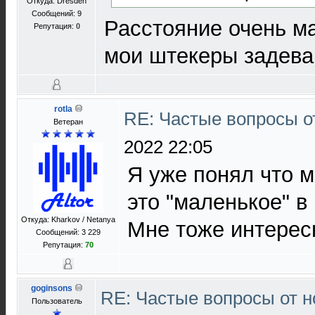
Откуда: Dresden
Сообщений: 9
Расстояние очень ма
Репутация:
0
мои штекеры задеваю
rotla
RE: Частые вопросы о
Ветеран
2022 22:05
Я уже понял что м
это "маленькое" 
Откуда: Kharkov / Netanya
Мне тоже интересн
Сообщений: 3 229
Репутация:
70
goginsons
RE: Частые вопросы от н
Пользователь