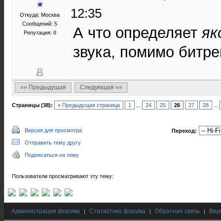
12:35
Откуда: Москва
Сообщений: 5
А что определяет
як
Репутация:
0
звука, помимо битре
«« Предыдущая
Следующая »»
Страницы (38):
« Предыдущая страница
1
...
24
25
26
27
28
...
Версия для просмотра
Переход:
Отправить тему другу
Подписаться на тему
Пользователи просматривают эту тему:
Администрация форума
Статистика форума
Обратная связь
Вер
|
|
|