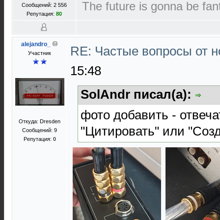
The future is gonna be fant
Сообщений: 2 556
Репутация:
80
alejandro_
RE: Частые вопросы от н
Участник
15:48
SolAndr писал(а):
фото добавить - отвеча
Откуда: Dresden
"Цитировать" или "Созд
Сообщений: 9
Репутация:
0