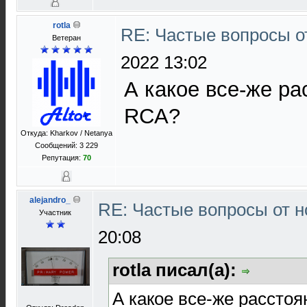
rotla
RE: Частые вопросы о
Ветеран
2022 13:02
А какое все-же р
RCA?
Откуда: Kharkov / Netanya
Сообщений: 3 229
Репутация:
70
alejandro_
RE: Частые вопросы от н
Участник
20:08
rotla писал(а):
А какое все-же рассто