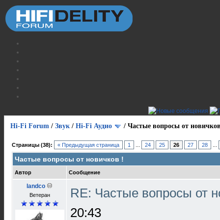
Hi-Fi Forum
/
Звук
/
Hi-Fi Аудио
/
Частые вопросы от новичков
Страницы (38):
« Предыдущая страница
1
...
24
25
26
27
28
...
Частые вопросы от новичков !
Автор
Сообщение
landco
RE: Частые вопросы от н
Ветеран
20:43