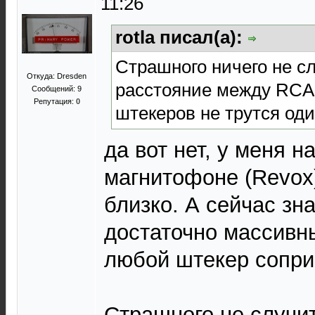
11:26
rotla писал(а):
Страшного ничего не с
Откуда: Dresden
расстояние между RCA 
Сообщений: 9
Репутация:
0
штекеров не трутся оди
да вот нет, у меня н
магнитофоне (Revox
близко. А сейчас зн
достаточно массивн
любой штекер сопри
Страшного не случи