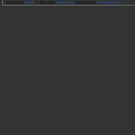
Powered by
MyBB
, © 2001-2026
MyBB Group
and rewrite by
Hi Fidelity Forum