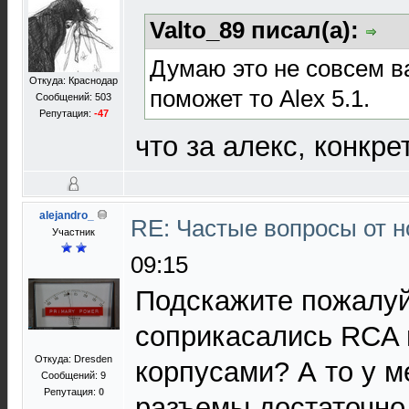
Valto_89 писал(а):
Думаю это не совсем ва
Откуда: Краснодар
поможет то Alex 5.1.
Сообщений: 503
Репутация:
-47
что за алекс, конкре
alejandro_
RE: Частые вопросы от н
Участник
09:15
Подскажите пожалуй
соприкасались RCA
Откуда: Dresden
корпусами? А то у м
Сообщений: 9
Репутация:
0
разъемы достаточно 