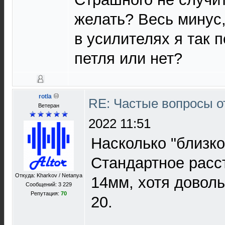
желать? Весь минус, 
в усилителях я так 
петля или нет?
rotla
RE: Частые вопросы о
Ветеран
2022 11:51
Насколько "близко
Стандартное расс
Откуда: Kharkov / Netanya
14мм, хотя доволь
Сообщений: 3 229
Репутация:
70
20.