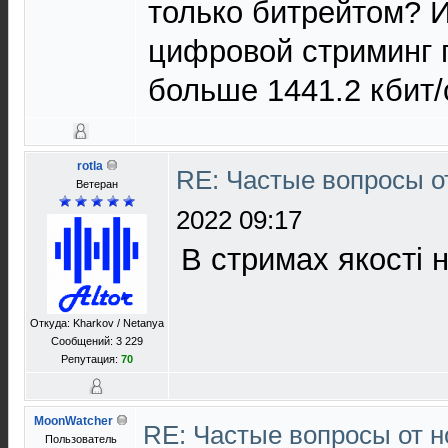
только битрейтом? И
цифровой стриминг п
больше 1441.2 кбит
rotla
RE: Частые вопросы о
Ветеран
2022 09:17
В стримах якостi 
Откуда: Kharkov / Netanya
Сообщений: 3 229
Репутация:
70
MoonWatcher
RE: Частые вопросы от н
Пользователь