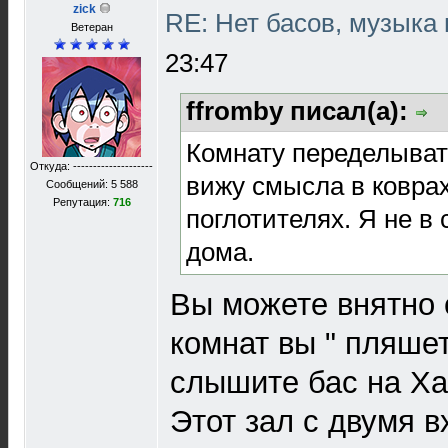
zick
RE: Нет басов, музыка
Ветеран
23:47
ffromby писал(а):
Комнату переделывать
Откуда: --------------------
вижу смысла в коврах
Сообщений: 5 588
Репутация:
716
поглотителях. Я не в 
дома.
Вы можете внятно с
комнат вы " пляшет
слышите бас на Х
Этот зал с двумя 