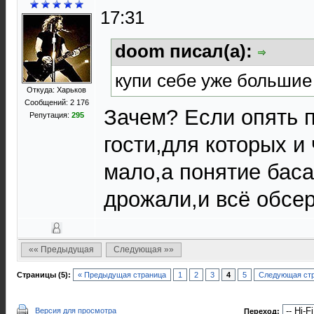
17:31
doom писал(а):
купи себе уже большие
Откуда: Харьков
Сообщений: 2 176
Зачем? Если опять 
Репутация:
295
гости,для которых и
мало,а понятие баса
дрожали,и всё обсер
«« Предыдущая
Следующая »»
Страницы (5):
« Предыдущая страница
1
2
3
4
5
Следующая стр
Версия для просмотра
Переход: