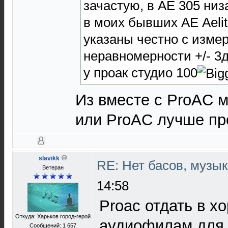
зачастую, в АЕ 305 низа
в моих бывших АЕ Аelit
указаны честно с изме
неравномерности +/- 3дБ
у проак студио 100
Из вместе с ProAC 
или ProAC лучше пр
slavikk
RE: Нет басов, музы
Ветеран
14:58
Proac отдать в х
Откуда: Харьков город-герой
аудиофилам для
Сообщений: 1 657