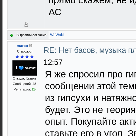
прямо скажем, не 
АС
WoWaN
Выразили согласие:
marco
RE: Нет басов, музыка п
Старожил
12:57
Я же спросил про ги
Откуда: Казань
сообщении этой тем
Сообщений: 48
Репутация:
25
из гипсухи и натяжн
будет. Это не теори
опыт. Покупайте ак
ставьте его в угол. 