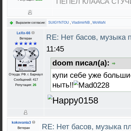
ПЕПЕЛ КЛААСА СТУЧИ
SUIGYNTOU
,
VladimirNB
,
WoWaN
Выразили согласие:
LeXx-66
RE: Нет басов, музыка 
Ветеран
11:45
doom писал(а):
купи себе уже больши
Откуда: РФ. г. Барнаул
Сообщений: 417
ныть!!
Репутация:
26
kokovania3
RE: Нет басов, музыка п
Ветеран