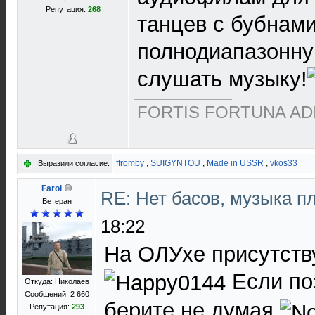
Репутация:
268
танцев с бубнами
полнодиапазонну
слушать музыку!
FORTIS FORTUNA AD
ffromby
,
SUIGYNTOU
,
Made in USSR
,
vkos33
Выразили согласие:
Farol
RE: Нет басов, музыка п
Ветеран
18:22
На ОЛУхе присутств
Если по
Откуда: Николаев
Сообщений: 2 660
берите не думая
Репутация:
293