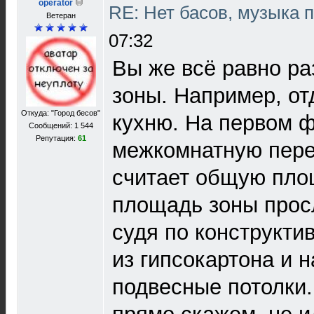
operator
RE: Нет басов, музыка 
Ветеран
07:32
Вы же всё равно ра
зоны. Например, о
Откуда: "Город бесов"
кухню. На первом ф
Сообщений: 1 544
Репутация:
61
межкомнатную перег
считает общую пло
площадь зоны прос
судя по конструктив
из гипсокартона и 
подвесные потолки.