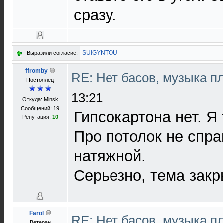
сразу.
SUIGYNTOU
Выразили согласие:
ffromby
RE: Нет басов, музыка п
Постоялец
13:21
Откуда: Minsk
Сообщений: 19
Гипсокартона нет. Я
Репутация:
10
Про потолок не спра
натяжной.
Серьезно, тема закр
Farol
RE: Нет басов, музыка п
Ветеран