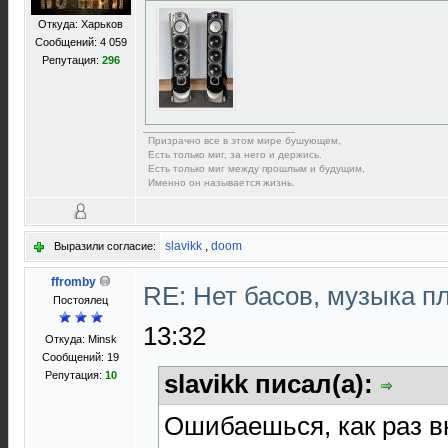
Откуда: Харьков
Сообщений: 4 059
Репутация:
296
Призрачно все в этом мире бушующем,
Есть только миг, за него и держись.
Есть только миг между прошлым и будущим,
Именно он называется жизнь.
slavikk
,
doom
Выразили согласие:
ffromby
RE: Нет басов, музыка п
Постоялец
13:32
Откуда: Minsk
Сообщений: 19
Репутация:
10
slavikk писал(а):
Ошибаешься, как раз 