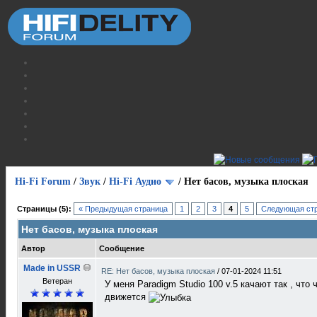
Hi-Fi Forum
/
Звук
/
Hi-Fi Аудио
/
Нет басов, музыка плоская
Страницы (5):
« Предыдущая страница
1
2
3
4
5
Следующая стр
Нет басов, музыка плоская
Автор
Сообщение
Made in USSR
RE: Нет басов, музыка плоская
/
07-01-2024 11:51
Ветеран
У меня Paradigm Studio 100 v.5 качают так , что
движется