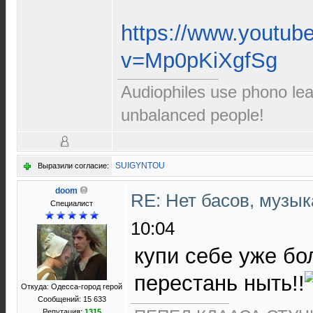
https://www.youtub
v=Mp0pKiXgfSg
Audiophiles use phono le
unbalanced people!
SUIGYNTOU
Выразили согласие:
doom
RE: Нет басов, музы
Специалист
10:04
купи себе уже бо
перестань ныть!!
Откуда: Одесса-город герой
Сообщений: 15 633
Репутация:
1315