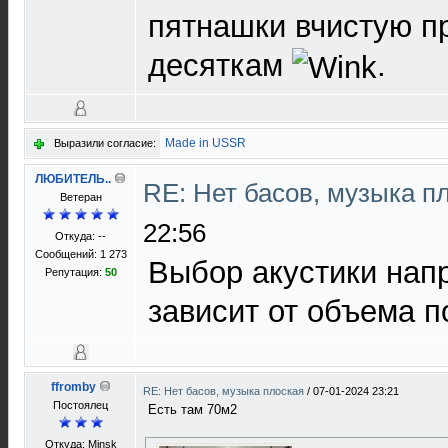
пятнашки вчистую п
десяткам
.
Made in USSR
Выразили согласие:
ЛЮБИТЕЛЬ..
RE: Нет басов, музыка п
Ветеран
22:56
Откуда: --
Сообщений: 1 273
Выбор акустики нап
Репутация:
50
зависит от объема 
ffromby
RE: Нет басов, музыка плоская
/
07-01-2024 23:21
Постоялец
Есть там 70м2
Откуда: Minsk