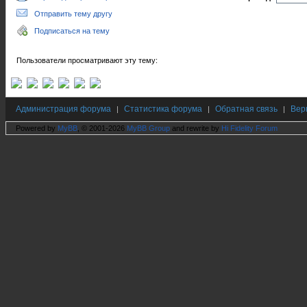
Отправить тему другу
Подписаться на тему
Пользователи просматривают эту тему:
Администрация форума
Статистика форума
Обратная связь
Вер
|
|
|
Powered by
MyBB
, © 2001-2026
MyBB Group
and rewrite by
Hi Fidelity Forum