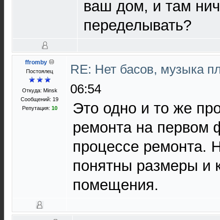
ваш дом, и там нич
переделывать?
ffromby
RE: Нет басов, музыка п
Постоялец
06:54
Откуда: Minsk
Сообщений: 19
Это одно и то же пр
Репутация:
10
ремонта на первом ф
процессе ремонта. 
понятны размеры и 
помещения.