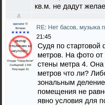
кв.м. не дадут желае
operator
RE: Нет басов, музыка 
Ветеран
21:45
Судя по стартовой 
метров. На фото от
Откуда: "Город бесов"
стены метра 4. Она 
Сообщений: 1 544
Репутация:
61
метров что ли? Либо
зональным делением
помещения не равно
явно условия для п