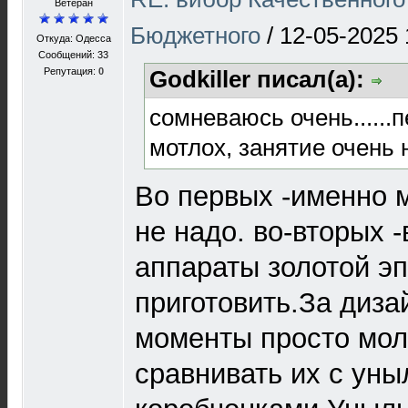
Ветеран
Бюджетного
/
12-05-2025 
Откуда: Одесса
Сообщений: 33
Репутация:
0
Godkiller писал(а):
сомневаюсь очень.....
мотлох, занятие очень 
Во первых -именно 
не надо. во-вторых 
аппараты золотой эп
приготовить.За диза
моменты просто мол
сравнивать их с ун