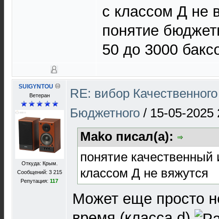
с классом Д не 
понятие бюджетн
50 до 3000 бакс
SUIGYNTOU
RE: вибор Качественного
Ветеран
Бюджетного
/
15-05-2025 
Mako писал(а):
понятие качественный
Откуда: Крым.
классом Д не вяжутся
Сообщений: 3 215
Репутация:
117
Может еще просто н
время.(класса d)