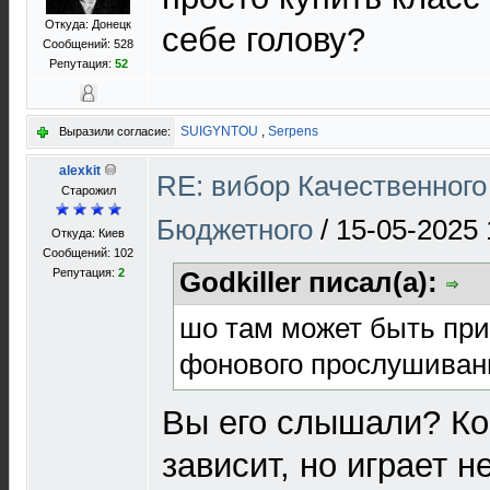
Откуда: Донецк
себе голову?
Сообщений: 528
Репутация:
52
SUIGYNTOU
,
Serpens
Выразили согласие:
alexkit
RE: вибор Качественного
Старожил
Бюджетного
/
15-05-2025 
Откуда: Киев
Сообщений: 102
Репутация:
2
Godkiller писал(а):
шо там может быть прико
фонового прослушивани
Вы его слышали? Ко
зависит, но играет н