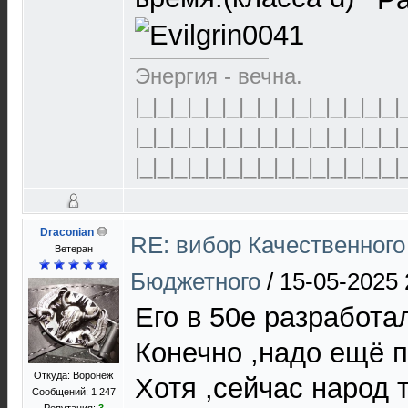
Энергия - вечна.
|_|_|_|_|_|_|_|_|_|_|_|_|_|_|_|
|_|_|_|_|_|_|_|_|_|_|_|_|_|_|_|
|_|_|_|_|_|_|_|_|_|_|_|_|_|_|_|
Draconian
RE: вибор Качественного
Ветеран
Бюджетного
/
15-05-2025 
Его в 50е разработа
Конечно ,надо ещё 
Откуда: Воронеж
Хотя ,сейчас народ 
Сообщений: 1 247