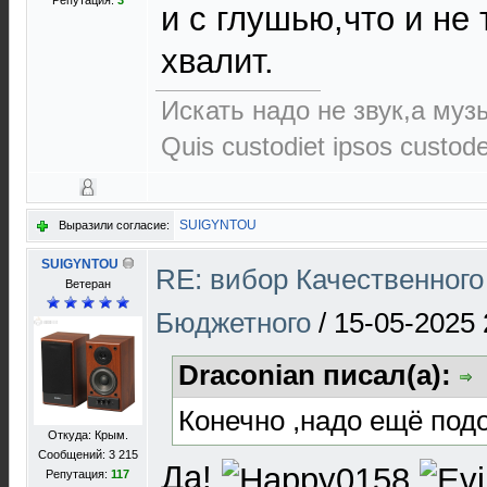
Репутация:
3
и с глушью,что и не
хвалит.
Искать надо не звук,а музы
Quis custodiet ipsos custod
SUIGYNTOU
Выразили согласие:
SUIGYNTOU
RE: вибор Качественного
Ветеран
Бюджетного
/
15-05-2025 
Draconian писал(а):
Конечно ,надо ещё под
Откуда: Крым.
Сообщений: 3 215
Да!
Репутация:
117