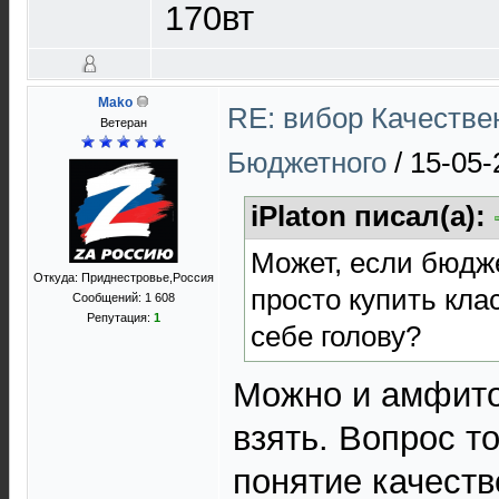
170вт
Mako
RE: вибор Качестве
Ветеран
Бюджетного
/
15-05-
iPlaton писал(а):
Может, если бюдж
Откуда: Приднестровье,Россия
просто купить кла
Сообщений: 1 608
Репутация:
1
себе голову?
Можно и амфито
взять. Вопрос т
понятие качест