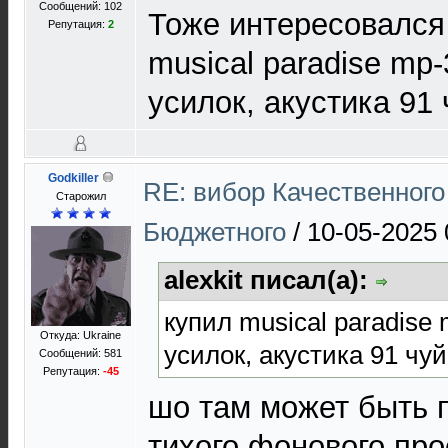
Сообщений: 102
Тоже интересовался
Репутация:
2
musical paradise mp
усилок, акустика 91 
Godkiller
RE: вибор Качественного
Старожил
Бюджетного
/
10-05-2025 
alexkit писал(а):
купил musical paradise
Откуда: Ukraine
усилок, акустика 91 чуй
Сообщений: 581
Репутация:
-45
шо там может быть пр
тихого фонового пр