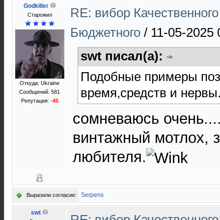
Godkiller
RE: вибор Качественного
Старожил
Бюджетного
/
11-05-2025 
swt писал(а):
Подобные примеры поз
Откуда: Ukraine
время,средств и нервы.
Сообщений: 581
Репутация:
-45
сомневаюсь очень...
винтажный мотлох, з
любителя.
Serpens
Выразили согласие:
swt
RE: вибор Качественного