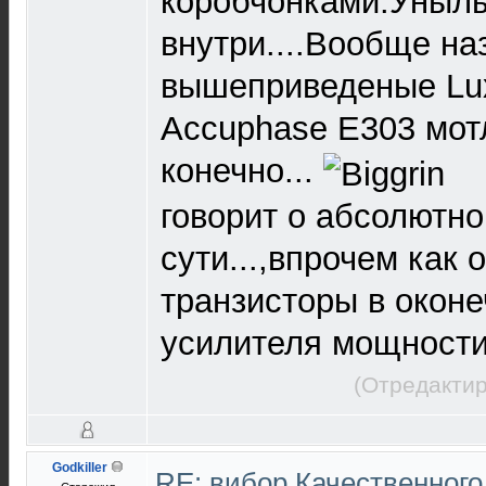
коробчонками.Унылы
внутри....Вообще на
вышеприведеные Lu
Ассuphase E303 мотл
конечно...
говорит о абсолютн
сути...,впрочем как 
транзисторы в окон
усилителя мощности.
(Отредактир
Godkiller
RE: вибор Качественного