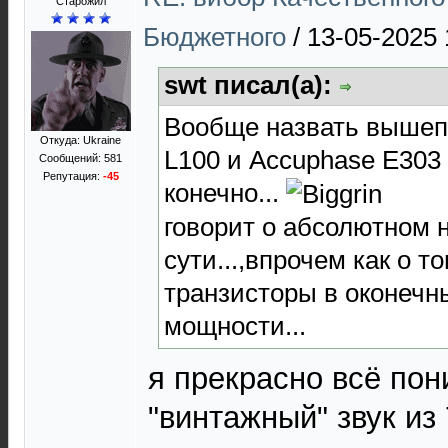
Старожил
Бюджетного
/
13-05-2025 
swt писал(а):
Вообще назвать выше
Откуда: Ukraine
L100 и Ассuphase E303 
Сообщений: 581
Репутация:
-45
конечно...
говорит о абсолютном
сути...,впрочем как о т
транзисторы в оконечн
мощности...
я прекрасно всё пони
"винтажный" звук из