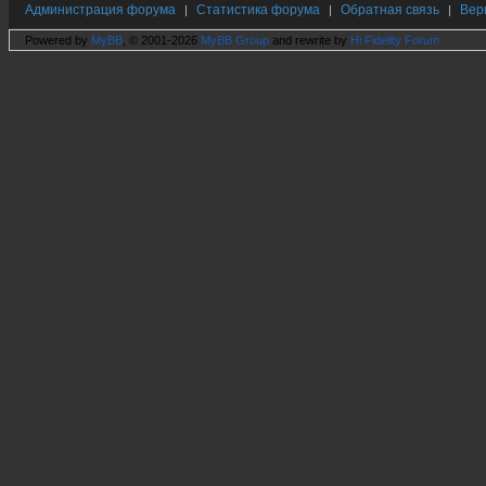
Администрация форума
Статистика форума
Обратная связь
Вер
|
|
|
Powered by
MyBB
, © 2001-2026
MyBB Group
and rewrite by
Hi Fidelity Forum