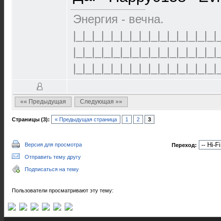
Энергия - вечна.
|_|_|_|_|_|_|_|_|_|_|_|_|_|_|_|
|_|_|_|_|_|_|_|_|_|_|_|_|_|_|_|
|_|_|_|_|_|_|_|_|_|_|_|_|_|_|_|
«« Предыдущая
Следующая »»
Страницы (3):
« Предыдущая страница
1
2
3
Версия для просмотра
Переход:
Отправить тему другу
Подписаться на тему
Пользователи просматривают эту тему: