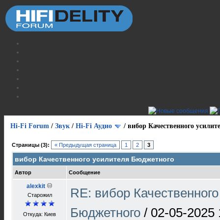
Hi-Fi Forum
/
Звук
/
Hi-Fi Аудио
/
вибор Качественного усилит
Страницы (3):
« Предыдущая страница
1
2
3
вибор Качественного усилителя Бюджетного
Автор
Сообщение
alexkit
RE: вибор Качественного
Старожил
Бюджетного
/
02-05-2025 
Откуда: Киев