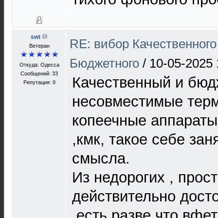
swt
RE: вибор Качественного
Ветеран
Бюджетного
/
10-05-2025 
Откуда: Одесса
Сообщений: 33
Качественный и бюд
Репутация:
0
несовместимые тер
копеечные аппараты 
,кмк, такое себе за
смысла.
Из недорогих , прост
действительно дост
,есть разве что вфе