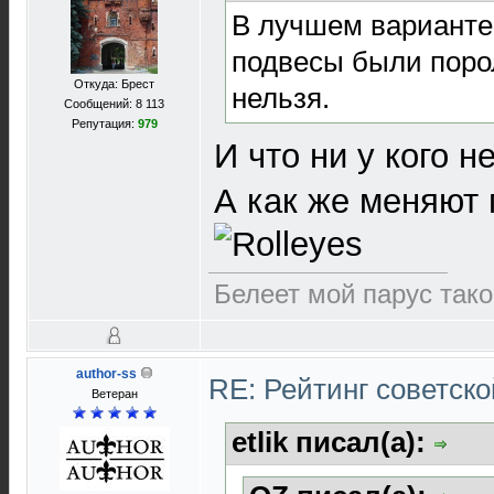
В лучшем варианте 
подвесы были порол
Откуда: Брест
нельзя.
Сообщений: 8 113
Репутация:
979
И что ни у кого н
А как же меняют 
Белеет мой парус так
author-ss
RE: Рейтинг советск
Ветеран
etlik писал(а):