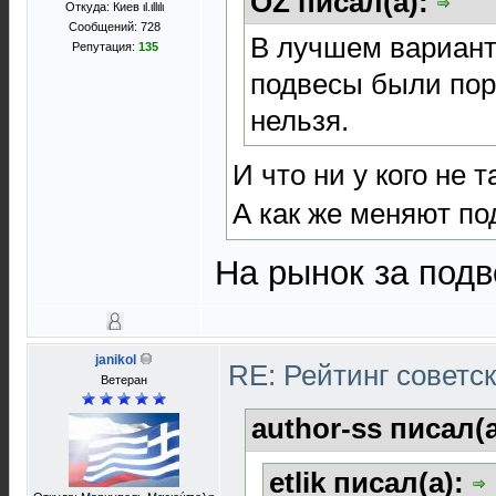
OZ писал(а):
Откуда: Киев ιl.ιllιlι
Сообщений: 728
В лучшем варианте
Репутация:
135
подвесы были пор
нельзя.
И что ни у кого не т
А как же меняют по
На рынок за под
janikol
RE: Рейтинг советс
Ветеран
author-ss писал(
etlik писал(а):