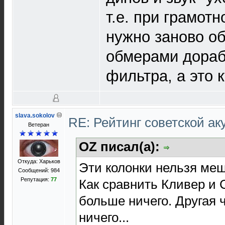
т.е. при грамот
нужно заново об
обмерами дораб
фильтра, а это 
slava.sokolov
RE: Рейтинг советской ак
Ветеран
OZ писал(а):
Откуда: Харьков
Эти колонки нельзя меш
Сообщений: 984
Репутация:
77
Как сравнить Кливер и 
больше ничего. Другая 
ничего...