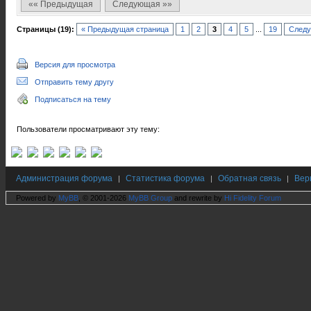
«« Предыдущая
Следующая »»
Страницы (19):
« Предыдущая страница
1
2
3
4
5
...
19
Следу
Версия для просмотра
Отправить тему другу
Подписаться на тему
Пользователи просматривают эту тему:
Администрация форума
Статистика форума
Обратная связь
Вер
|
|
|
Powered by
MyBB
, © 2001-2026
MyBB Group
and rewrite by
Hi Fidelity Forum