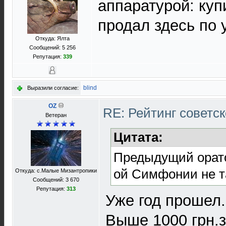
аппаратурой: куп
продал здесь по
Откуда: Ялта
Сообщений: 5 256
Репутация:
339
blind
Выразили согласие:
OZ
RE: Рейтинг советс
Ветеран
Цитата:
Предыдущий оратор
ой Симфонии не та
Откуда: с.Малые Мизантропики
Сообщений: 3 670
Репутация:
313
Уже год прошел.
Выше 1000 грн.з