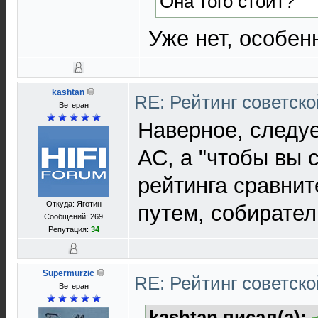
Она того стоит?
Уже нет, особен
kashtan
RE: Рейтинг советск
Ветеран
Наверное, следуе
АС, а "чтобы вы с
рейтинга сравнит
Откуда: Яготин
путем, собирате
Сообщений: 269
Репутация:
34
Supermurzic
RE: Рейтинг советск
Ветеран
kashtan писал(а):