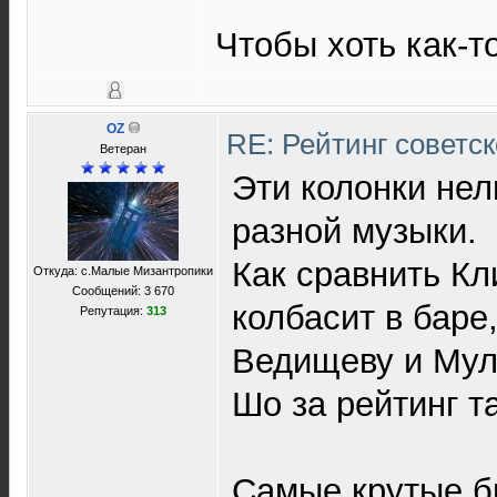
Чтобы хоть как-т
OZ
RE: Рейтинг советс
Ветеран
Эти колонки нел
разной музыки.
Как сравнить К
Откуда: с.Малые Мизантропики
Сообщений: 3 670
колбасит в баре
Репутация:
313
Ведищеву и Муле
Шо за рейтинг т
Самые крутые б