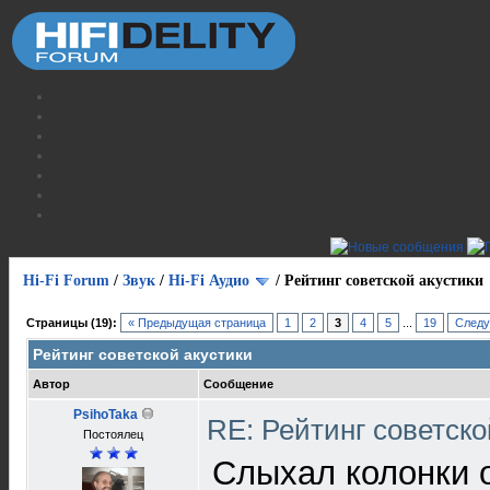
Hi-Fi Forum
/
Звук
/
Hi-Fi Аудио
/
Рейтинг советской акустики
Страницы (19):
« Предыдущая страница
1
2
3
4
5
...
19
Следу
Рейтинг советской акустики
Автор
Сообщение
PsihoTaka
RE: Рейтинг советск
Постоялец
Слыхал колонки 