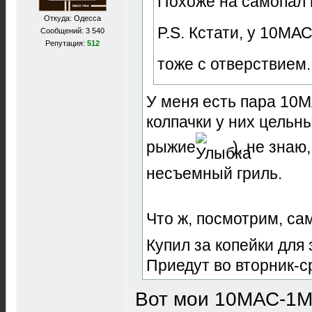
Похоже на самопал
Откуда: Одесса
P.S. Кстати, у 10МА
Сообщений: 3 540
Репутация:
512
тоже с отверствием.
У меня есть пара 10М
колпачки у них цельн
рыжие
), не зна
несъемный гриль.
Что ж, посмотрим, сам
Купил за копейки для
Приедут во вторник-с
Вот мои 10МАС-1М 