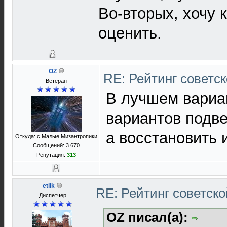
Во-вторых, хочу 
оценить.
OZ
RE: Рейтинг советс
Ветеран
В лучшем вариан
вариантов подв
а восстановить 
Откуда: с.Малые Мизантропики
Сообщений: 3 670
Репутация:
313
etlik
RE: Рейтинг советск
Диспетчер
OZ писал(а):