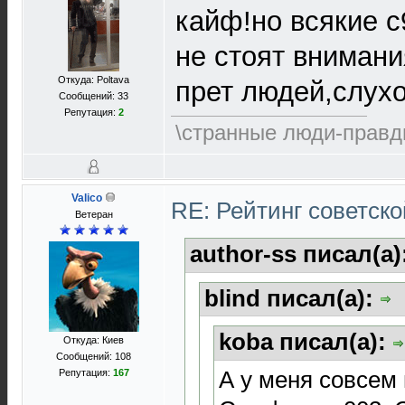
кайф!но всякие с
не стоят внимани
Откуда: Poltava
прет людей,слух
Сообщений: 33
Репутация:
2
\странные люди-правд
Valico
RE: Рейтинг советск
Ветеран
author-ss писал(а)
blind писал(а):
koba писал(а):
Откуда: Киев
Сообщений: 108
А у меня совсем
Репутация:
167