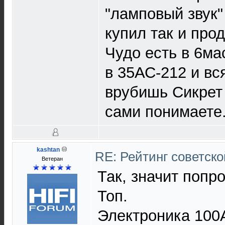
"ламповый звук" 
купил так и прод
Чудо есть в 6мас
в 35АС-212 и вся
врубишь Сикрет С
сами понимаете
kashtan
RE: Рейтинг советск
Ветеран
Так, значит попр
Топ.
Электроника 100