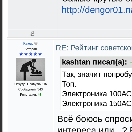
http://dengor01.n
Какер
RE: Рейтинг советск
Ветеран
kashtan писал(а):
Так, значит попроб
Топ.
Откуда: Славутич UA
Сообщений: 343
Электроника 100АС
Репутация:
45
Электроника 150АС
Всё боюсь спроси
интереса или...?