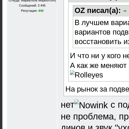
Откуда: Мариуполь Μαριούπολη
Сообщений: 3 445
OZ писал(а):
Репутация:
444
В лучшем вариа
вариантов подв
восстановить и
И что ни у кого н
А как же меняют
На рынок за подв
нет
с по
не проблема, п
динов и звук "ух