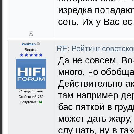
изредка попадают
сеть. Их у Вас ес
kashtan
RE: Рейтинг советск
Ветеран
Да не совсем. Во
много, но обобща
Действительно ак
Откуда: Яготин
там например дер
Сообщений: 269
Репутация:
34
бас пяткой в груд
может дать жару,
слушать, ну в та