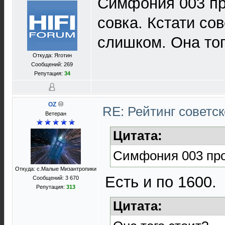
Симфония 003 про
совка. Кстати со
слишком. Она тог
Откуда: Яготин
Сообщений: 269
Репутация:
34
OZ
RE: Рейтинг советс
Ветеран
Цитата:
Симфония 003 прод
Откуда: с.Малые Мизантропики
Есть и по 1600.
Сообщений: 3 670
Репутация:
313
Цитата: